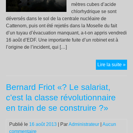
mètres cubes d’acide
chlorhydrique se sont
déversés dans le sol de la centrale nucléaire de
Cattenom, puis ont été rejetés dans la Moselle du fait
d’un tuyau d’évacuation manquant, a-t-on appris vendredi
16 août d’EDF. Une importante fuite d’un robinet est à
l’origine de l’incident, qui […]
De
Lire la suite »
l’a
chl
Bernard Friot «? Le salariat,
da
la
c’est la classe révolutionnaire
Mos
en train de se construire ?»
apr
un
fuit
Publié le
16 août 2013
| Par
Administrateur
|
Aucun
à
commentaire