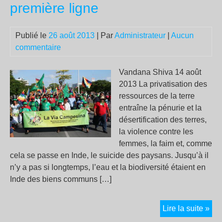
première ligne
ras
le-
bol
Publié le
26 août 2013
| Par
Administrateur
|
Aucun
ouv
commentaire
!
Vandana Shiva 14 août
2013 La privatisation des
ressources de la terre
entraîne la pénurie et la
désertification des terres,
la violence contre les
femmes, la faim et, comme
cela se passe en Inde, le suicide des paysans. Jusqu’à il
n’y a pas si longtemps, l’eau et la biodiversité étaient en
Inde des biens communs […]
Sto
Lire la suite »
aux