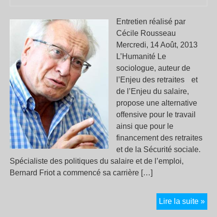
la
cen
Entretien réalisé par
de
Cécile Rousseau
Cat
Mercredi, 14 Août, 2013
L’Humanité Le
sociologue, auteur de
l’Enjeu des retraites et
de l’Enjeu du salaire,
propose une alternative
offensive pour le travail
ainsi que pour le
financement des retraites
et de la Sécurité sociale.
Spécialiste des politiques du salaire et de l’emploi,
Bernard Friot a commencé sa carrière […]
Ber
Lire la suite »
Frio