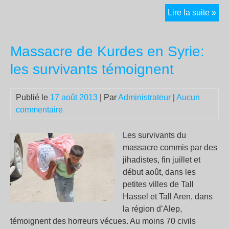
To
Lire la suite »
Iba
De
Massacre de Kurdes en Syrie:
l’h
co
les survivants témoignent
mé
Publié le
17 août 2013
| Par
Administrateur
|
Aucun
commentaire
Les survivants du
massacre commis par des
jihadistes, fin juillet et
début août, dans les
petites villes de Tall
Hassel et Tall Aren, dans
la région d’Alep,
témoignent des horreurs vécues. Au moins 70 civils