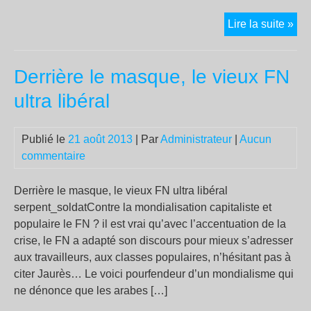
Val
Lire la suite »
–
un
Derrière le masque, le vieux FN
inst
nuc
ultra libéral
sec
Publié le
21 août 2013
| Par
Administrateur
|
Aucun
commentaire
Derrière le masque, le vieux FN ultra libéral
serpent_soldatContre la mondialisation capitaliste et
populaire le FN ? il est vrai qu’avec l’accentuation de la
crise, le FN a adapté son discours pour mieux s’adresser
aux travailleurs, aux classes populaires, n’hésitant pas à
citer Jaurès… Le voici pourfendeur d’un mondialisme qui
ne dénonce que les arabes […]