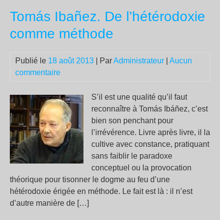
IC
Tomás Ibañez. De l’hétérodoxie
sur
les
comme méthode
év
en
Publié le
18 août 2013
| Par
Administrateur
|
Aucun
Egy
commentaire
S’il est une qualité qu’il faut
reconnaître à Tomás Ibáñez, c’est
bien son penchant pour
l’irrévérence. Livre après livre, il la
cultive avec constance, pratiquant
sans faiblir le paradoxe
conceptuel ou la provocation
théorique pour tisonner le dogme au feu d’une
hétérodoxie érigée en méthode. Le fait est là : il n’est
d’autre manière de […]