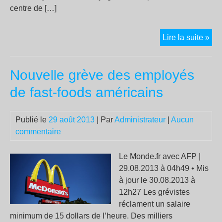
centre de […]
San
Lire la suite »
en
sér
Nouvelle grève des employés
con
les
de fast-foods américains
syn
de
Publié le
29 août 2013
| Par
Administrateur
|
Aucun
La
commentaire
Pos
Le Monde.fr avec AFP |
29.08.2013 à 04h49 • Mis
à jour le 30.08.2013 à
12h27 Les grévistes
réclament un salaire
minimum de 15 dollars de l’heure. Des milliers