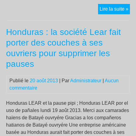
Der
Lire la suite »
le
ma
Honduras : la société Lear fait
le
vie
porter des couches à ses
FN
ouvriers pour supprimer les
ultr
libé
pauses
Publié le
20 août 2013
| Par
Administrateur
|
Aucun
commentaire
Honduras LEAR et la pause pipi ; Honduras LEAR por el
uso de pañales lundi 19 août 2013. Merci aux camarades
haïens de Batayé ouvryére Gracias a los compañeros
hatianos de Batayé ouvryére Une entreprise américaine
basée au Honduras aurait fait porter des couches à ses