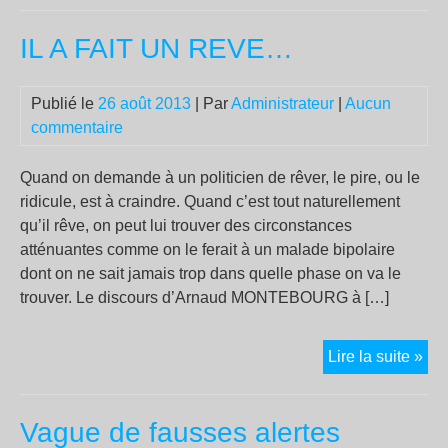
mul
IL A FAIT UN REVE…
agr
ind
:
Publié le
26 août 2013
| Par
Administrateur
|
Aucun
les
commentaire
fe
en
Quand on demande à un politicien de rêver, le pire, ou le
pre
ridicule, est à craindre. Quand c’est tout naturellement
lig
qu’il rêve, on peut lui trouver des circonstances
atténuantes comme on le ferait à un malade bipolaire
dont on ne sait jamais trop dans quelle phase on va le
trouver. Le discours d’Arnaud MONTEBOURG à […]
IL
Lire la suite »
A
FAI
Vague de fausses alertes
UN