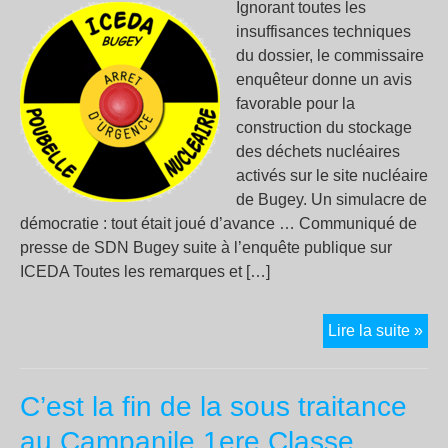
Ignorant toutes les
insuffisances techniques
du dossier, le commissaire
enquêteur donne un avis
favorable pour la
construction du stockage
des déchets nucléaires
activés sur le site nucléaire
de Bugey. Un simulacre de
démocratie : tout était joué d’avance … Communiqué de
presse de SDN Bugey suite à l’enquête publique sur
ICEDA Toutes les remarques et […]
ice
Lire la suite »
:
fut
C’est la fin de la sous traitance
pou
nuc
au Campanile 1ere Classe