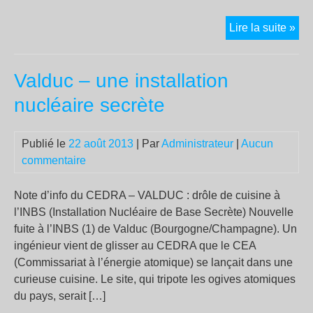
La
Lire la suite »
dét
de
Valduc – une installation
Dav
Mir
nucléaire secrète
et
la
Publié le
22 août 2013
| Par
Administrateur
|
Aucun
«
commentaire
gue
con
le
Note d’info du CEDRA – VALDUC : drôle de cuisine à
ter
l’INBS (Installation Nucléaire de Base Secrète) Nouvelle
»
fuite à l’INBS (1) de Valduc (Bourgogne/Champagne). Un
ingénieur vient de glisser au CEDRA que le CEA
(Commissariat à l’énergie atomique) se lançait dans une
curieuse cuisine. Le site, qui tripote les ogives atomiques
du pays, serait […]