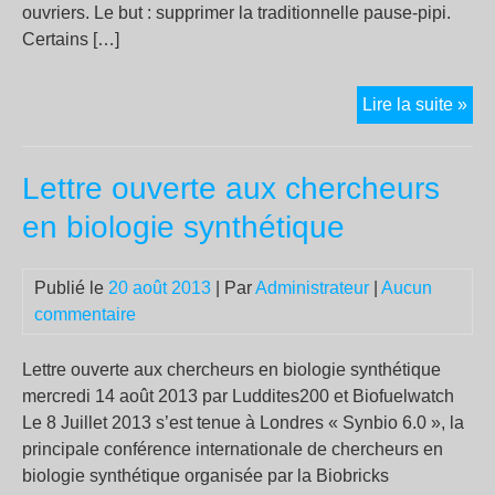
ouvriers. Le but : supprimer la traditionnelle pause-pipi.
Certains […]
Ho
Lire la suite »
:
la
Lettre ouverte aux chercheurs
soc
Lea
en biologie synthétique
fait
por
Publié le
20 août 2013
| Par
Administrateur
|
Aucun
des
commentaire
cou
à
ses
Lettre ouverte aux chercheurs en biologie synthétique
ouv
mercredi 14 août 2013 par Luddites200 et Biofuelwatch
pou
Le 8 Juillet 2013 s’est tenue à Londres « Synbio 6.0 », la
sup
principale conférence internationale de chercheurs en
les
biologie synthétique organisée par la Biobricks