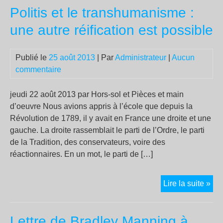
Politis et le transhumanisme :
ale
méd
une autre réification est possible
sur
la
Publié le
25 août 2013
| Par
Administrateur
|
Aucun
rup
commentaire
de
sto
d’u
jeudi 22 août 2013 par Hors-sol et Pièces et main
mé
d’oeuvre Nous avions appris à l’école que depuis la
(C
Révolution de 1789, il y avait en France une droite et une
gauche. La droite rassemblait le parti de l’Ordre, le parti
de la Tradition, des conservateurs, voire des
réactionnaires. En un mot, le parti de […]
Poli
Lire la suite »
et
le
Lettre de Bradley Manning à
tra