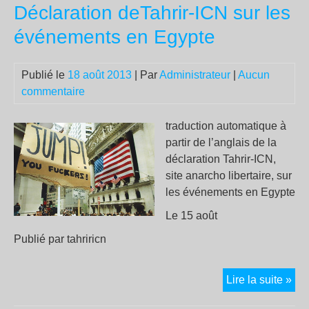
Déclaration deTahrir-ICN sur les
del
50
événements en Egypte
ani
de
Publié le
18 août 2013
| Par
Administrateur
|
Aucun
l
commentaire
´as
de
Fra
traduction automatique à
Gr
partir de l’anglais de la
i
déclaration Tahrir-ICN,
Joa
site anarcho libertaire, sur
De
les événements en Egypte
Le 15 août
Publié par tahriricn
Déc
Lire la suite »
deT