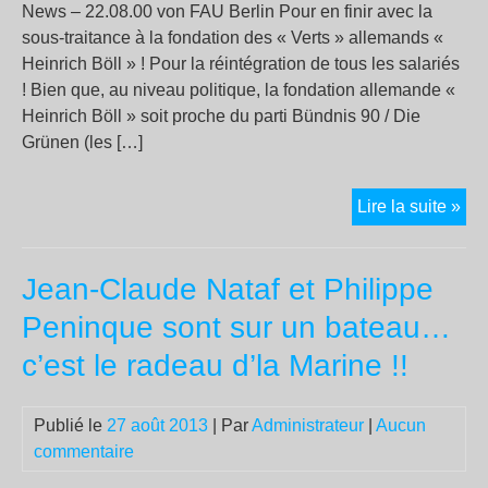
News – 22.08.00 von FAU Berlin Pour en finir avec la
Obl
sous-traitance à la fondation des « Verts » allemands «
Heinrich Böll » ! Pour la réintégration de tous les salariés
! Bien que, au niveau politique, la fondation allemande «
Heinrich Böll » soit proche du parti Bündnis 90 / Die
Grünen (les […]
Pou
Lire la suite »
en
finir
Jean-Claude Nataf et Philippe
ave
la
Peninque sont sur un bateau…
sou
c’est le radeau d’la Marine !!
tra
à
la
Publié le
27 août 2013
| Par
Administrateur
|
Aucun
fon
commentaire
des