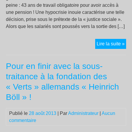
peine : 43 ans de travail obligatoire pour avoir accès à
une pension ! Une hypocrisie inouie caractérise une telle
décision, prise sous le prétexte de la « justice sociale ».
Alors que les salariés sont poussés vers la sortie des […]
Ce
Lire la suite »
qui
ne
Pour en finir avec la sous-
trav
jam
traitance à la fondation des
se
« Verts » allemands « Heinrich
son
pro
Böll » !
:
43
Publié le
28 août 2013
| Par
Administrateur
|
Aucun
ans
commentaire
de
Tra