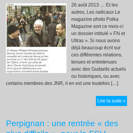
« V
26 août 2013 … Et les
all
autres, Les radicaux Le
« H
magazine photo Polka
Böl
Magazine sort ce mois-ci
!
un dossier intitulé « FN et
Ultras ». Si nous avons
déjà beaucoup écrit sur
ces différentes relations,
tenues et entretenues
avec des Gudards actuels
ou historiques, ou avec
certains membres des JNR, il en est une toutefois […]
Jea
Lire la suite »
Cla
Nat
Perpignan : une rentrée « des
et
Phi