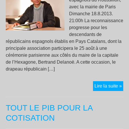
avec la mairie de Paris
Dimanche 18.8.2013.
21:00h La reconnaissance
progresse pour les
descendants de
républicains espagnols établis en Pays Catalans, dont la
principale association participera le 25 août à une
cérémonie parisienne aux côtés du maire de la capitale
de l’Hexagone, Bertrand Delanoë. A cette occasion, le
drapeau républicain […]
Le
Lire la suite »
24
aoû
TOUT LE PIB POUR LA
194
la
COTISATION
div
« la