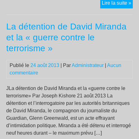
Let
Lire la suite »
de
Bra
La détention de David Miranda
Ma
à
et la « guerre contre le
Ob
terrorisme »
Je
sui
prê
Publié le
24 août 2013
| Par
Administrateur
|
Aucun
à
commentaire
pay
le
JLa détention de David Miranda et la «guerre contre le
prix
terrorisme» Par Joseph Kishore 21 août 2013 La
pou
détention et l’interrogatoire par les autorités britanniques
viv
de David Miranda, le compagnon du journaliste du
da
Guardian, Glenn Greenwald, est un acte effrayant
un
d’intimidation politique. Miranda a été détenu et interrogé
soc
neuf heures durant – le maximum prévu […]
libr