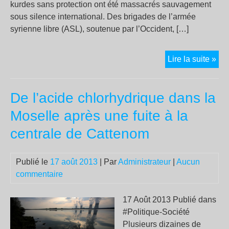
kurdes sans protection ont été massacrés sauvagement
sous silence international. Des brigades de l’armée
syrienne libre (ASL), soutenue par l’Occident, […]
Mas
Lire la suite »
de
Kur
De l’acide chlorhydrique dans la
en
Syr
Moselle après une fuite à la
les
centrale de Cattenom
sur
tém
Publié le
17 août 2013
| Par
Administrateur
|
Aucun
commentaire
17 Août 2013 Publié dans
#Politique-Société
Plusieurs dizaines de