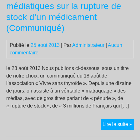
RE
médiatiques sur la rupture de
stock d’un médicament
(Communiqué)
Publié le
25 août 2013
| Par
Administrateur
|
Aucun
commentaire
le 23 août 2013 Nous publions ci-dessous, sous un titre
de notre choix, un communiqué du 18 août de
l’association « Vivre sans thyroïde ». Depuis une dizaine
de jours, on assiste à un véritable « matraquage » des
médias, avec de gros titres parlant de « pénurie », de
« rupture de stock », de « 3 millions de Français qui […]
Va
Lire la suite »
de
fau