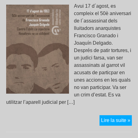
Avui 17 d´agost, es
compleix el 50è aniversari
de l´assassinat dels
lluitadors anarquistes
Francisco Granado i
Joaquín Delgado.
Després de patir tortures, i
un judici farsa, van ser
assassinats al garrot vil
acusats de particpar en
unes accions en les quals
no van participar. Va ser
un crim d’estat. Es va
utilitzar l’aparell judicial per […]
Com
Lire la suite »
en
mot