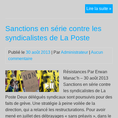
C’e
Lire la suite »
la
fin
Sanctions en série contre les
de
la
syndicalistes de La Poste
sou
tra
Publié le
30 août 2013
| Par
Administrateur
|
Aucun
au
commentaire
Cam
1er
Cla
Résistances Par Erwan
Sur
Manac’h – 30 août 2013
!
Sanctions en série contre
les syndicalistes de La
Poste Deux délégués syndicaux sont poursuivis pour des
faits de grève. Une stratégie à peine voilée de la
direction, qui a relancé les restructurations. Pour avoir
mené en juillet des débrayages « sans préavis », dans le