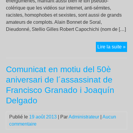
énergumènes, maniant aussi bien le ton pseudo-
colérique que les vidéos sur internet, anti-sémites,
racistes, homophobes et sexistes, sont aussi de grands
amateurs de complots. Alain Bonnet de Soral,
Dieudonné, Stellio Gilles Robert Capochichi (nom de […]
Les
Lire la suite »
abo
sou
Comunicat en motiu del 50è
fas
aniversari de l´assassinat de
Francisco Granado i Joaquín
Delgado
Publié le
19 août 2013
| Par
Administrateur
|
Aucun
commentaire