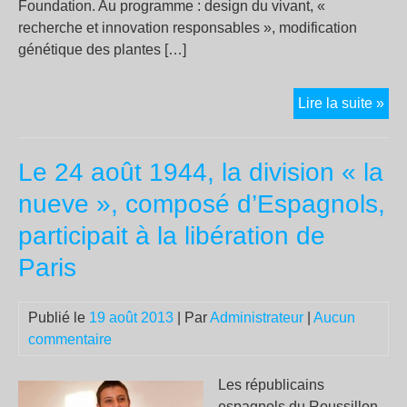
pau
Foundation. Au programme : design du vivant, «
recherche et innovation responsables », modification
génétique des plantes […]
Let
Lire la suite »
ouv
aux
Le 24 août 1944, la division « la
che
en
nueve », composé d’Espagnols,
bio
participait à la libération de
syn
Paris
Publié le
19 août 2013
| Par
Administrateur
|
Aucun
commentaire
Les républicains
espagnols du Roussillon,