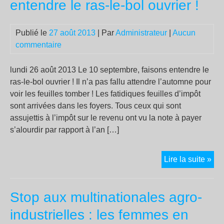
entendre le ras-le-bol ouvrier !
plu
diff
Publié le
27 août 2013
| Par
Administrateur
|
Aucun
pou
commentaire
la
FS
lundi 26 août 2013 Le 10 septembre, faisons entendre le
ras-le-bol ouvrier ! Il n’a pas fallu attendre l’automne pour
voir les feuilles tomber ! Les fatidiques feuilles d’impôt
sont arrivées dans les foyers. Tous ceux qui sont
assujettis à l’impôt sur le revenu ont vu la note à payer
s’alourdir par rapport à l’an […]
Le
Lire la suite »
10
sep
Stop aux multinationales agro-
fai
ent
industrielles : les femmes en
le