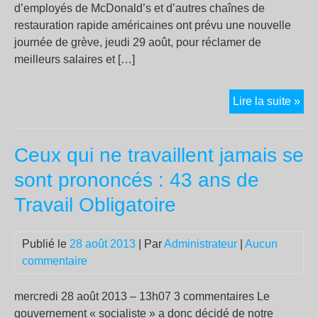
d’employés de McDonald’s et d’autres chaînes de
restauration rapide américaines ont prévu une nouvelle
journée de grève, jeudi 29 août, pour réclamer de
meilleurs salaires et […]
Nou
Lire la suite »
grè
des
Ceux qui ne travaillent jamais se
emp
de
sont prononcés : 43 ans de
fast
Travail Obligatoire
foo
amé
Publié le
28 août 2013
| Par
Administrateur
|
Aucun
commentaire
mercredi 28 août 2013 – 13h07 3 commentaires Le
gouvernement « socialiste » a donc décidé de notre