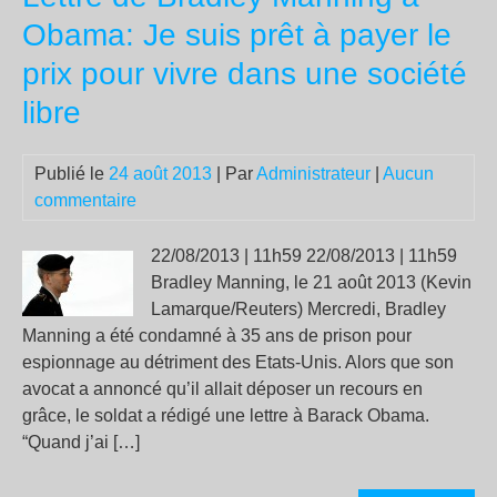
:
Obama: Je suis prêt à payer le
un
prix pour vivre dans une société
aut
réif
libre
est
pos
Publié le
24 août 2013
| Par
Administrateur
|
Aucun
commentaire
22/08/2013 | 11h59 22/08/2013 | 11h59
Bradley Manning, le 21 août 2013 (Kevin
Lamarque/Reuters) Mercredi, Bradley
Manning a été condamné à 35 ans de prison pour
espionnage au détriment des Etats-Unis. Alors que son
avocat a annoncé qu’il allait déposer un recours en
grâce, le soldat a rédigé une lettre à Barack Obama.
“Quand j’ai […]