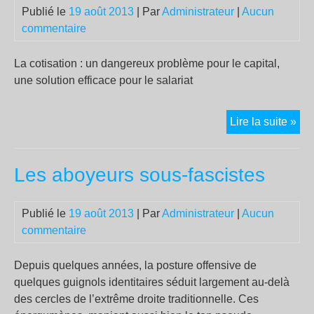
Publié le
19 août 2013
| Par
Administrateur
|
Aucun
nue
commentaire
co
d’E
part
La cotisation : un dangereux problème pour le capital,
à
une solution efficace pour le salariat
la
lib
TO
Lire la suite »
de
LE
Par
PIB
Les aboyeurs sous-fascistes
PO
LA
CO
Publié le
19 août 2013
| Par
Administrateur
|
Aucun
commentaire
Depuis quelques années, la posture offensive de
quelques guignols identitaires séduit largement au-delà
des cercles de l’extrême droite traditionnelle. Ces