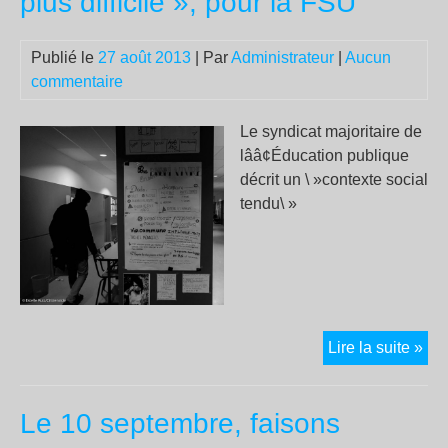
plus difficile », pour la FSU
Pen
son
Publié le
27 août 2013
| Par
Administrateur
|
Aucun
sur
commentaire
un
ba
c’e
Le syndicat majoritaire de
le
lââ¢Éducation publique
rad
décrit un \ »contexte social
d’la
tendu\ »
Mar
!!
Per
Lire la suite »
:
un
Le 10 septembre, faisons
ren
« d