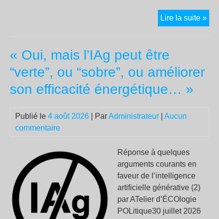
50
Lire la suite »
org
jui
« Oui, mais l’IAg peut être
du
mo
“verte”, ou “sobre”, ou améliorer
ent
son efficacité énergétique… »
sou
Fra
Alb
Publié le
4 août 2026
| Par
Administrateur
|
Aucun
commentaire
Réponse à quelques
arguments courants en
faveur de l’intelligence
artificielle générative (2)
par ATelier d’ÉCOlogie
POLitique30 juillet 2026