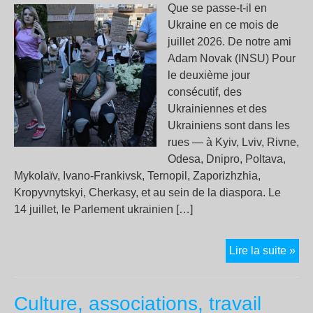
Que se passe-t-il en
Ukraine en ce mois de
juillet 2026. De notre ami
Adam Novak (INSU) Pour
le deuxième jour
consécutif, des
Ukrainiennes et des
Ukrainiens sont dans les
rues — à Kyiv, Lviv, Rivne,
Odesa, Dnipro, Poltava,
Mykolaïv, Ivano-Frankivsk, Ternopil, Zaporizhzhia,
Kropyvnytskyi, Cherkasy, et au sein de la diaspora. Le
14 juillet, le Parlement ukrainien […]
Ukr
Lire la suite »
les
rue
Culture, associations, travail
pos