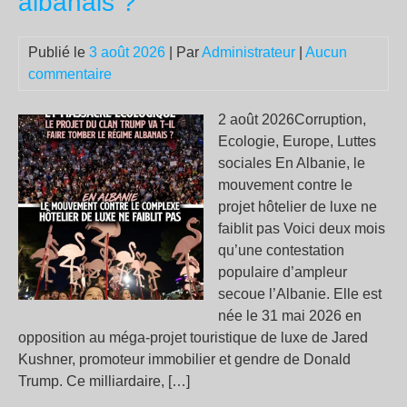
albanais ?
amé
son
effi
Publié le
3 août 2026
| Par
Administrateur
|
Aucun
éne
commentaire
2 août 2026Corruption,
Ecologie, Europe, Luttes
sociales En Albanie, le
mouvement contre le
projet hôtelier de luxe ne
faiblit pas Voici deux mois
qu’une contestation
populaire d’ampleur
secoue l’Albanie. Elle est
née le 31 mai 2026 en
opposition au méga-projet touristique de luxe de Jared
Kushner, promoteur immobilier et gendre de Donald
Trump. Ce milliardaire, […]