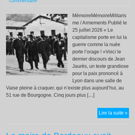
commentaire
MémoireMémoireMilitaris
me / Armements Publié le
25 juillet 2026 « Le
capitalisme porte en lui la
guerre comme la nuée
porte l’orage ! »Voici le
dernier discours de Jean
Jaurès, un texte grandiose
pour la paix prononcé à
Lyon dans une salle de
Vaise pleine à craquer, qui n’existe plus aujourd’hui, au
51 rue de Bourgogne. Cinq jours plus […]
25 J
Lire la suite »
191
à
Vai