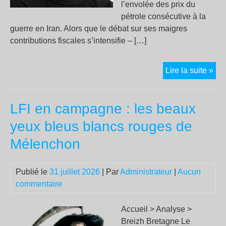
l’envolée des prix du
pétrole consécutive à la
guerre en Iran. Alors que le débat sur ses maigres
contributions fiscales s’intensifie – […]
Pou
Lire la suite »
Tot
ne
LFI en campagne : les beaux
pai
pas
yeux bleus blancs rouges de
d’i
Mélenchon
sur
les
soc
Publié le
31 juillet 2026
| Par
Administrateur
|
Aucun
en
commentaire
Fra
Accueil > Analyse >
Breizh Bretagne Le