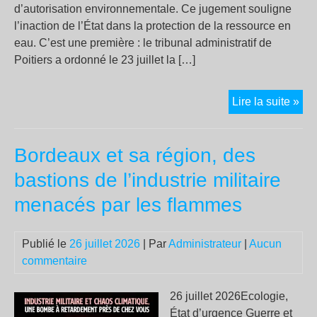
d’autorisation environnementale. Ce jugement souligne
étai
l’inaction de l’État dans la protection de la ressource en
au
eau. C’est une première : le tribunal administratif de
gou
Poitiers a ordonné le 23 juillet la […]
Még
Lire la suite »
Bordeaux et sa région, des
bastions de l’industrie militaire
menacés par les flammes
Publié le
26 juillet 2026
| Par
Administrateur
|
Aucun
commentaire
26 juillet 2026Ecologie,
État d’urgence Guerre et