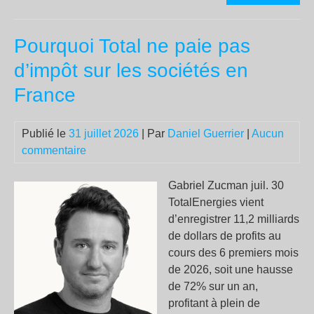
19
à
Pourquoi Total ne paie pas
Malv
Vita
d’impôt sur les sociétés en
Mic
France
est
ass
par
Publié le
31 juillet 2026
| Par
Daniel Guerrier
|
Aucun
la
commentaire
pol
Gabriel Zucman juil. 30
TotalEnergies vient
d’enregistrer 11,2 milliards
de dollars de profits au
cours des 6 premiers mois
de 2026, soit une hausse
de 72% sur un an,
profitant à plein de