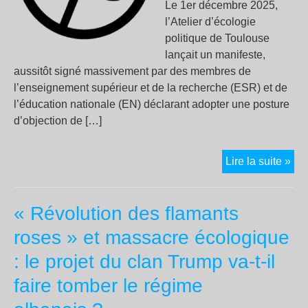
Le 1er décembre 2025,
l’Atelier d’écologie
politique de Toulouse
lançait un manifeste,
aussitôt signé massivement par des membres de
l’enseignement supérieur et de la recherche (ESR) et de
l’éducation nationale (EN) déclarant adopter une posture
d’objection de […]
« O
Lire la suite »
mai
l’IA
« Révolution des flamants
peu
êtr
roses » et massacre écologique
“ver
: le projet du clan Trump va-t-il
ou
“so
faire tomber le régime
ou