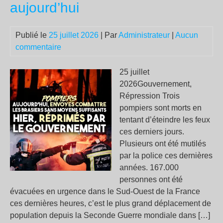
aujourd’hui
de
l’in
mili
Publié le
25 juillet 2026
| Par
Administrateur
|
Aucun
me
commentaire
par
les
25 juillet
fla
2026Gouvernement,
Répression Trois
pompiers sont morts en
tentant d’éteindre les feux
ces derniers jours.
Plusieurs ont été mutilés
par la police ces dernières
années. 167.000
personnes ont été
évacuées en urgence dans le Sud-Ouest de la France
ces dernières heures, c’est le plus grand déplacement de
population depuis la Seconde Guerre mondiale dans […]