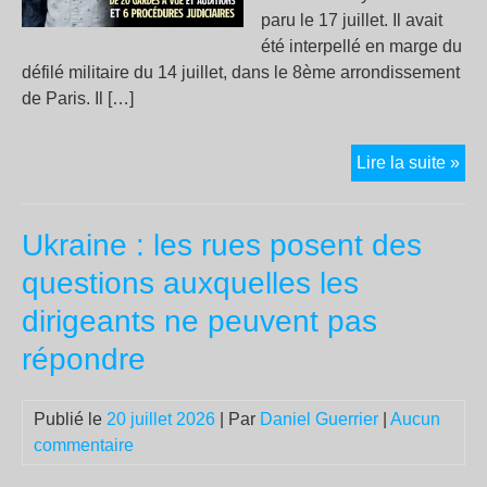
paru le 17 juillet. Il avait
été interpellé en marge du
défilé militaire du 14 juillet, dans le 8ème arrondissement
de Paris. Il […]
Rit
Lire la suite »
Thi
:
Ukraine : les rues posent des
un
ach
questions auxquelles les
répr
dirigeants ne peuvent pas
sy
de
répondre
la
fas
Publié le
20 juillet 2026
| Par
Daniel Guerrier
|
Aucun
du
commentaire
pay