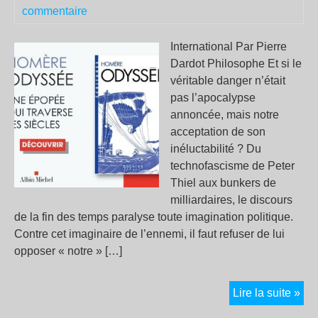
der
commentaire
off
méd
International Par Pierre
Dardot Philosophe Et si le
véritable danger n’était
pas l’apocalypse
annoncée, mais notre
acceptation de son
inéluctabilité ? Du
technofascisme de Peter
Thiel aux bunkers de
milliardaires, le discours
de la fin des temps paralyse toute imagination politique.
Contre cet imaginaire de l’ennemi, il faut refuser de lui
opposer « notre » […]
Apo
Lire la suite »
et