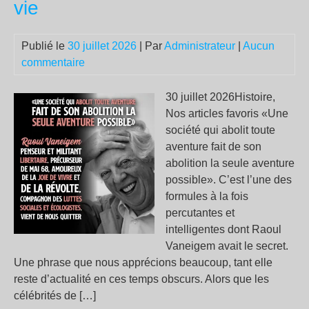
vie
ble
bla
rou
Publié le
30 juillet 2026
| Par
Administrateur
|
Aucun
de
commentaire
Mé
30 juillet 2026Histoire,
Nos articles favoris «Une
société qui abolit toute
aventure fait de son
abolition la seule aventure
possible». C’est l’une des
formules à la fois
percutantes et
intelligentes dont Raoul
Vaneigem avait le secret.
Une phrase que nous apprécions beaucoup, tant elle
reste d’actualité en ces temps obscurs. Alors que les
célébrités de […]