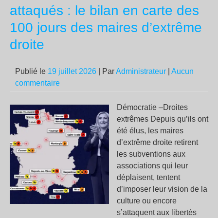
des
attaqués : le bilan en carte des
que
100 jours des maires d’extrême
aux
les
droite
dir
ne
Publié le
19 juillet 2026
| Par
Administrateur
|
Aucun
peu
commentaire
pas
rép
Démocratie –Droites
extrêmes Depuis qu’ils ont
été élus, les maires
d’extrême droite retirent
les subventions aux
associations qui leur
déplaisent, tentent
d’imposer leur vision de la
culture ou encore
s’attaquent aux libertés