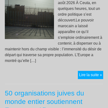
août 2026 À Ceuta, en
quelques heures, tout un
ordre politique s’est
découvert.Le pouvoir
marocain a laissé
apparaître ce qu’il
s’emploie ordinairement à
contenir, à disperser ou à
maintenir hors du champ visible : l’immensité du désir de
départ qui traverse sa propre population. L’Europe a
montré qu’elle […]
Ceu
Lire la suite »
la
hog
50 organisations juives du
et
le
monde entier soutiennent
mo