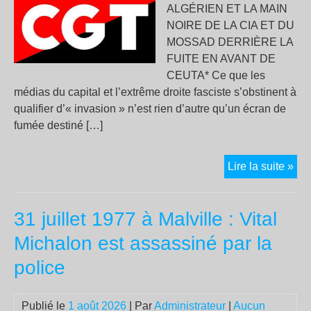
ALGÉRIEN ET LA MAIN
le
NOIRE DE LA CIA ET DU
rég
MOSSAD DERRIÈRE LA
alb
FUITE EN AVANT DE
CEUTA* Ce que les
médias du capital et l’extrême droite fasciste s’obstinent à
qualifier d’« invasion » n’est rien d’autre qu’un écran de
fumée destiné […]
CO
Lire la suite »
UR
DU
31 juillet 1977 à Malville : Vital
SE
PE
Michalon est assassiné par la
DE
police
LA
CG
D’
Publié le
1 août 2026
| Par
Administrateur
|
Aucun