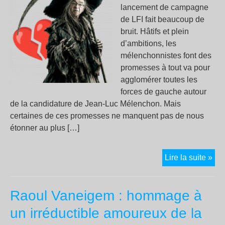
lancement de campagne
de LFI fait beaucoup de
bruit. Hâtifs et plein
d’ambitions, les
mélenchonnistes font des
promesses à tout va pour
agglomérer toutes les
forces de gauche autour
de la candidature de Jean-Luc Mélenchon. Mais
certaines de ces promesses ne manquent pas de nous
étonner au plus […]
LFI
Lire la suite »
en
cam
Raoul Vaneigem : hommage à
les
be
un irréductible amoureux de la
yeu