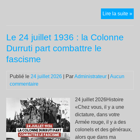
Les
Lire la suite »
pom
:
Le 24 juillet 1936 : la Colonne
rép
hier
Durruti part combattre le
env
fascisme
da
les
bra
Publié le
24 juillet 2026
| Par
Administrateur
|
Aucun
auj
commentaire
24 juillet 2026Histoire
«Chez vous, il y a une
dictature, dans votre
Armée rouge, il y a des
colonels et des généraux,
alors que dans ma