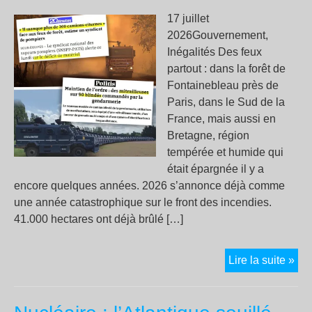
17 juillet
2026Gouvernement,
Inégalités Des feux
partout : dans la forêt de
Fontainebleau près de
Paris, dans le Sud de la
France, mais aussi en
Bretagne, région
tempérée et humide qui
était épargnée il y a
encore quelques années. 2026 s’annonce déjà comme
une année catastrophique sur le front des incendies.
41.000 hectares ont déjà brûlé […]
Les
Lire la suite »
prio
bud
du