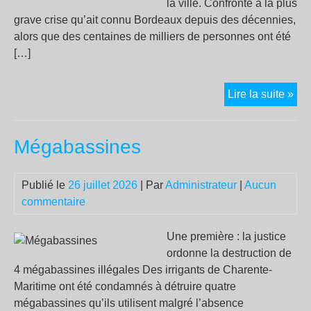
la ville. Confronté à la plus
grave crise qu’ait connu Bordeaux depuis des décennies,
alors que des centaines de milliers de personnes ont été
[…]
Le
Lire la suite »
mai
de
Mégabassines
Bor
ava
ann
Publié le
26 juillet 2026
| Par
Administrateur
|
Aucun
des
commentaire
cré
pou
Une première : la justice
l’a
ordonne la destruction de
de
4 mégabassines illégales Des irrigants de Charente-
Can
Maritime ont été condamnés à détruire quatre
qu
mégabassines qu’ils utilisent malgré l’absence
il