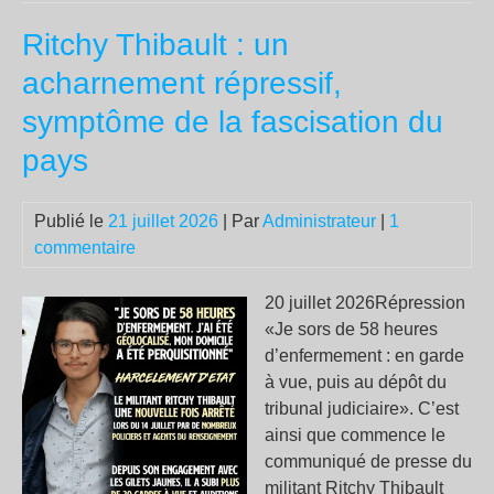
fins
Ritchy Thibault : un
du
mo
acharnement répressif,
symptôme de la fascisation du
pays
Publié le
21 juillet 2026
| Par
Administrateur
|
1
commentaire
20 juillet 2026Répression
«Je sors de 58 heures
d’enfermement : en garde
à vue, puis au dépôt du
tribunal judiciaire». C’est
ainsi que commence le
communiqué de presse du
militant Ritchy Thibault