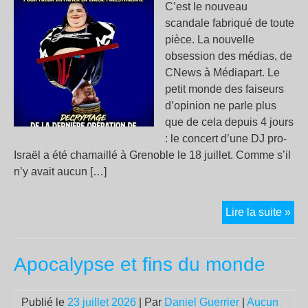
fas
C’est le nouveau
scandale fabriqué de toute
pièce. La nouvelle
obsession des médias, de
CNews à Médiapart. Le
petit monde des faiseurs
d’opinion ne parle plus
que de cela depuis 4 jours
: le concert d’une DJ pro-
Israël a été chamaillé à Grenoble le 18 juillet. Comme s’il
n’y avait aucun […]
Bar
Lire la suite »
But
:
Apocalypse et fins du monde
déc
de
la
Publié le
23 juillet 2026
| Par
Daniel Guerrier
|
Aucun