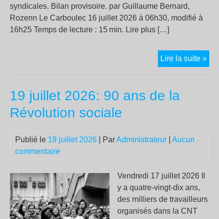
syndicales. Bilan provisoire. par Guillaume Bernard,
Rozenn Le Carboulec 16 juillet 2026 à 06h30, modifié à
16h25 Temps de lecture : 15 min. Lire plus […]
Cul
Lire la suite »
ass
trav
19 juillet 2026: 90 ans de la
att
le
Révolution sociale
bil
en
Publié le
19 juillet 2026
| Par
Administrateur
|
Aucun
car
commentaire
des
10
jou
Vendredi 17 juillet 2026 Il
des
y a quatre-vingt-dix ans,
mai
des milliers de travailleurs
d’e
organisés dans la CNT