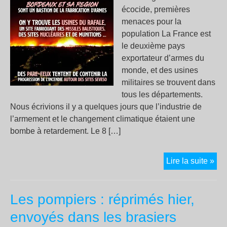
écocide, premières
menaces pour la
population La France est
le deuxième pays
exportateur d’armes du
monde, et des usines
militaires se trouvent dans
tous les départements.
Nous écrivions il y a quelques jours que l’industrie de
l’armement et le changement climatique étaient une
bombe à retardement. Le 8 […]
Bor
Lire la suite »
et
sa
Les pompiers : réprimés hier,
rég
des
envoyés dans les brasiers
bas