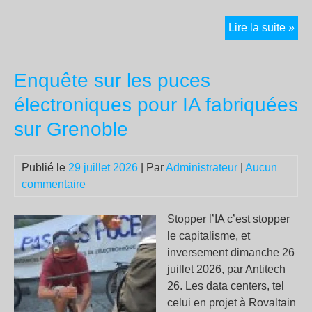
Rao
Lire la suite »
Va
:
Enquête sur les puces
ho
à
électroniques pour IA fabriquées
un
sur Grenoble
irr
am
de
Publié le
29 juillet 2026
| Par
Administrateur
|
Aucun
la
commentaire
vie
Stopper l’IA c’est stopper
le capitalisme, et
inversement dimanche 26
juillet 2026, par Antitech
26. Les data centers, tel
celui en projet à Rovaltain