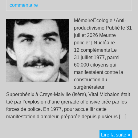
DE
commentaire
CE
ET
MémoireÉcologie / Anti-
DE
productivisme Publié le 31
ME
juillet 2026 Meurtre
policier | Nucléaire
12 compléments Le
31 juillet 1977, parmi
60.000 citoyens qui
manifestaient contre la
construction du
surgénérateur
Superphénix à Creys-Malville (Isère), Vital Michalon était
tué par l’explosion d’une grenade offensive tirée par les
forces de police. En 1977, pour accueillir cette
manifestation d’ampleur, préparée depuis plusieurs […]
31 j
Lire la suite »