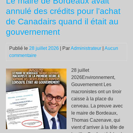
Le maire de Bordeaux avait
l’ul
annulé des crédits pour l’achat
dis
de Canadairs quand il était au
de
Jau
gouvernement
con
la
Publié le
28 juillet 2026
| Par
Administrateur
|
Aucun
gue
commentaire
cin
jou
28 juillet
ava
2026Environnement,
son
Gouvernement Les
ass
macronistes ont un tiroir
caisse à la place du
cerveau. La preuve avec
le maire de Bordeaux,
Thomas Cazenave, qui
vient d’arriver à la tête de