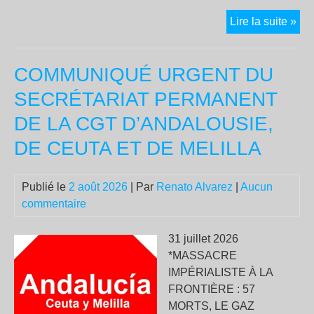
« R
Lire la suite »
des
fla
COMMUNIQUÉ URGENT DU
ros
et
SECRÉTARIAT PERMANENT
mas
DE LA CGT D’ANDALOUSIE,
éco
:
DE CEUTA ET DE MELILLA
le
pro
Publié le
2 août 2026
| Par
Renato Alvarez
|
Aucun
du
commentaire
cla
Tr
31 juillet 2026
va-
*MASSACRE
t-
IMPÉRIALISTE À LA
il
FRONTIÈRE : 57
fair
MORTS, LE GAZ
tom