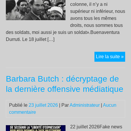
colonne, il n’y a ni
supérieur ni inférieur, nous
avons tous les mêmes
droits, nous sommes tous
des soldats, moi aussi je suis un soldat».Buenaventura
Durruti. Le 18 juillet […]
Le
Lire la suite »
24
juil
Barbara Butch : décryptage de
19
:
la dernière offensive médiatique
la
Co
Publié le
23 juillet 2026
| Par
Administrateur
|
Aucun
Dur
commentaire
par
com
le
22 juillet 2026Fake news