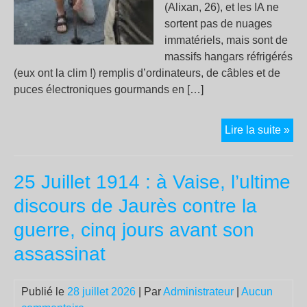
(Alixan, 26), et les IA ne
sortent pas de nuages
immatériels, mais sont de
massifs hangars réfrigérés
(eux ont la clim !) remplis d’ordinateurs, de câbles et de
puces électroniques gourmands en […]
Enq
Lire la suite »
sur
les
25 Juillet 1914 : à Vaise, l’ultime
puc
éle
discours de Jaurès contre la
pou
guerre, cinq jours avant son
IA
fab
assassinat
sur
Gre
Publié le
28 juillet 2026
| Par
Administrateur
|
Aucun