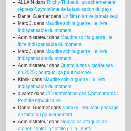
ALLAIN
dans
Ritchy Thibault : un acharnement
d’u
répressif, symptôme de la fascisation du pays
pro
Daniel Guerrier
dans
Un film n’arrive jamais seul
alte
Marc J.
dans
Maudite soit la guerre : le livre
»
indispensable du moment
Administrateur
dans
Maudite soit la guerre : le
livre indispensable du moment
Marc J.
dans
Maudite soit la guerre : le livre
indispensable du moment
Administrateur
dans
Quatre luttes victorieuses
en 2025 : pourquoi ça peut marcher
Kinski
dans
Maudite soit la guerre : le livre
indispensable du moment
alvarez
dans
L’Extermination des Communards :
Perfidie républicaine
Daniel Guerrier
dans
Kanaky : nouveau passage
en force du gouvernement
Administrateur
dans
Nouvelles attaques de
drones contre la flottille de la liberté