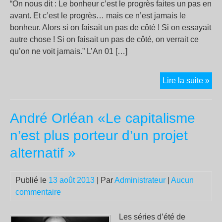
“On nous dit : Le bonheur c’est le progrès faites un pas en
avant. Et c’est le progrès… mais ce n’est jamais le
bonheur. Alors si on faisait un pas de côté ! Si on essayait
autre chose ! Si on faisait un pas de côté, on verrait ce
qu’on ne voit jamais.” L’An 01 […]
L’a
Lire la suite »
01.
arr
André Orléan «Le capitalisme
tout
et
n’est plus porteur d’un projet
on
alternatif »
réfl
.
L’in
Publié le
13 août 2013
| Par
Administrateur
|
Aucun
du
commentaire
film
Les séries d’été de