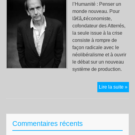
l’Humanité : Penser un
monde nouveau. Pour
lâ€â„¢économiste,
cofondateur des Atterrés,
la seule issue à la crise
consiste à rompre de
façon radicale avec le
néolibéralisme et à ouvrir
le débat sur un nouveau
système de production.
And
Lire la suite »
Orl
«L
cap
n’e
Commentaires récents
plu
por