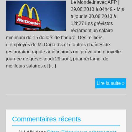
Le Monde.fr avec AFP |
29.08.2013 à 04h49 • Mis
à jour le 30.08.2013 à
12h27 Les grévistes
réclament un salaire
minimum de 15 dollars de l’heure. Des milliers
d’employés de McDonald’s et d’autres chaînes de
restauration rapide américaines ont prévu une nouvelle
journée de grève, jeudi 29 août, pour réclamer de
meilleurs salaires et […]
Nou
Lire la suite »
grè
des
emp
de
Commentaires récents
fast
foo