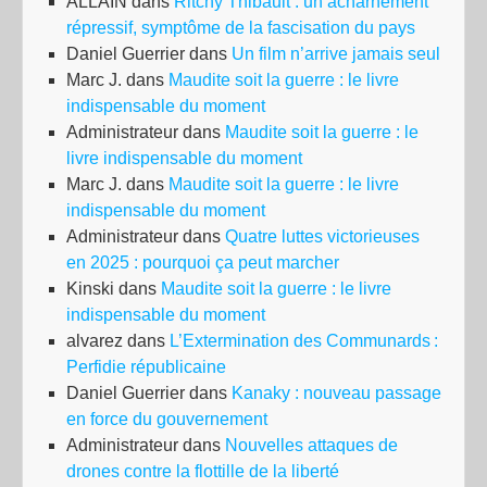
ALLAIN
dans
Ritchy Thibault : un acharnement
amé
répressif, symptôme de la fascisation du pays
Daniel Guerrier
dans
Un film n’arrive jamais seul
Marc J.
dans
Maudite soit la guerre : le livre
indispensable du moment
Administrateur
dans
Maudite soit la guerre : le
livre indispensable du moment
Marc J.
dans
Maudite soit la guerre : le livre
indispensable du moment
Administrateur
dans
Quatre luttes victorieuses
en 2025 : pourquoi ça peut marcher
Kinski
dans
Maudite soit la guerre : le livre
indispensable du moment
alvarez
dans
L’Extermination des Communards :
Perfidie républicaine
Daniel Guerrier
dans
Kanaky : nouveau passage
en force du gouvernement
Administrateur
dans
Nouvelles attaques de
drones contre la flottille de la liberté