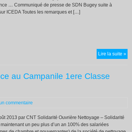
avance … Communiqué de presse de SDN Bugey suite à
sur ICEDA Toutes les remarques et […]
ic
Lire la suite »
:
fut
tance au Campanile 1ere Classe
po
nu
du
bu
un commentaire
oût 2013 par CNT Solidarité Ouvrière Nettoyage – Solidarité
 a maintenant un peu plus d’un an 100% des salariées
mes de chambre et gouvernantes) de la société de nettoyage