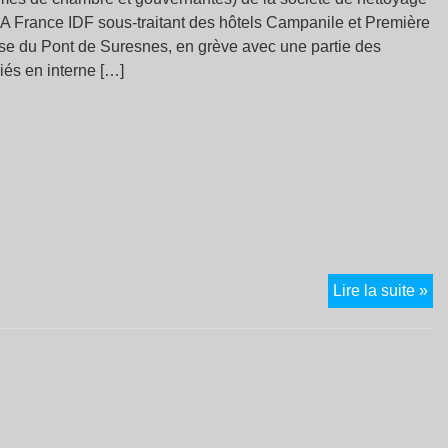
 France IDF sous-traitant des hôtels Campanile et Première
se du Pont de Suresnes, en grève avec une partie des
iés en interne […]
C’
Lire la suite »
la
fin
de
la
so
tra