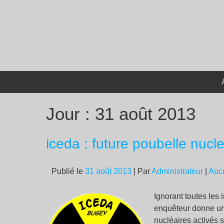
Passer
au
contenu
Jour :
31 août 2013
iceda : future poubelle nucl
Publié le
31 août 2013
| Par
Administrateur
|
Auc
Ignorant toutes les
enquêteur donne un 
nucléaires activés 