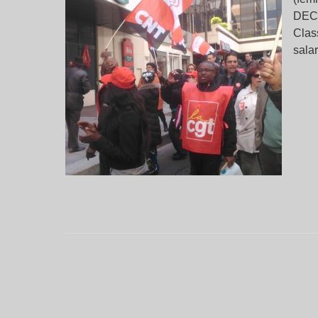
DECA
Clas
salar