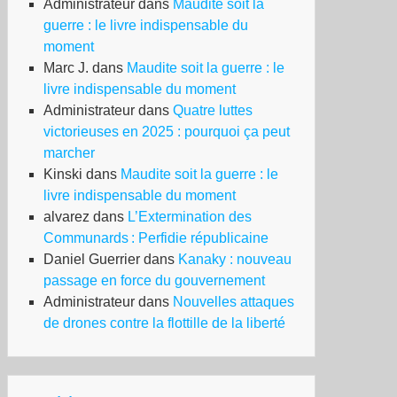
Administrateur
dans
Maudite soit la
guerre : le livre indispensable du
moment
Marc J.
dans
Maudite soit la guerre : le
livre indispensable du moment
Administrateur
dans
Quatre luttes
victorieuses en 2025 : pourquoi ça peut
marcher
eda
Kinski
dans
Maudite soit la guerre : le
livre indispensable du moment
ure
alvarez
dans
L’Extermination des
ubelle
Communards : Perfidie républicaine
cleaire
Daniel Guerrier
dans
Kanaky : nouveau
passage en force du gouvernement
gey
Administrateur
dans
Nouvelles attaques
de drones contre la flottille de la liberté