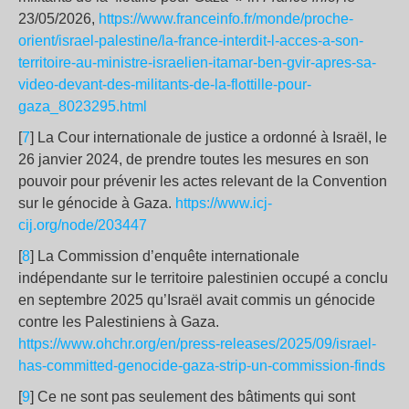
23/05/2026,
https://www.franceinfo.fr/monde/proche-
orient/israel-palestine/la-france-interdit-l-acces-a-son-
territoire-au-ministre-israelien-itamar-ben-gvir-apres-sa-
video-devant-des-militants-de-la-flottille-pour-
gaza_8023295.html
[
7
] La Cour internationale de justice a ordonné à Israël, le
26 janvier 2024, de prendre toutes les mesures en son
pouvoir pour prévenir les actes relevant de la Convention
sur le génocide à Gaza.
https://www.icj-
cij.org/node/203447
[
8
] La Commission d’enquête internationale
indépendante sur le territoire palestinien occupé a conclu
en septembre 2025 qu’Israël avait commis un génocide
contre les Palestiniens à Gaza.
https://www.ohchr.org/en/press-releases/2025/09/israel-
has-committed-genocide-gaza-strip-un-commission-finds
[
9
] Ce ne sont pas seulement des bâtiments qui sont