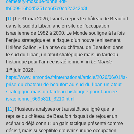
cemetery-mosque-tunnel-idf-
fb609916b0d5251ea6f7c0ea2a2c2b3f
[
10
] Le 31 mai 2026, Israël a repris le château de Beaufort
dans le sud du Liban, ancien site de l’occupation
israélienne de 1982 à 2000. Le Monde souligne à la fois
l’enjeu stratégique et le risque d’un nouvel enlisement.
Hélène Sallon, « La prise du château de Beaufort, dans
le sud du Liban, un atout stratégique mais un fardeau
historique pour l’armée israélienne », in
Le Monde
,
er
1
juin 2026,
https://www.lemonde.fr/international/article/2026/06/01/la-
prise-du-chateau-de-beaufort-au-sud-du-liban-un-atout-
strategique-mais-un-fardeau-historique-pour-l-armee-
israelienne_6695811_3210.html
[
11
] Plusieurs analyses ont aussitôt souligné que la
reprise du château de Beaufort risquait de rejouer un
scénario déjà connu : un gain tactique présenté comme
décisif, mais susceptible d’ouvrir sur une occupation