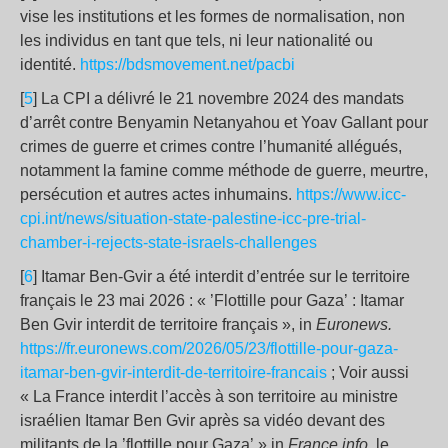
vise les institutions et les formes de normalisation, non
les individus en tant que tels, ni leur nationalité ou
identité.
https://bdsmovement.net/pacbi
[
5
] La CPI a délivré le 21 novembre 2024 des mandats
d’arrêt contre Benyamin Netanyahou et Yoav Gallant pour
crimes de guerre et crimes contre l’humanité allégués,
notamment la famine comme méthode de guerre, meurtre,
persécution et autres actes inhumains.
https://www.icc-
cpi.int/news/situation-state-palestine-icc-pre-trial-
chamber-i-rejects-state-israels-challenges
[
6
] Itamar Ben-Gvir a été interdit d’entrée sur le territoire
français le 23 mai 2026 : « ’Flottille pour Gaza’ : Itamar
Ben Gvir interdit de territoire français », in
Euronews.
https://fr.euronews.com/2026/05/23/flottille-pour-gaza-
itamar-ben-gvir-interdit-de-territoire-francais
; Voir aussi
« La France interdit l’accès à son territoire au ministre
israélien Itamar Ben Gvir après sa vidéo devant des
militants de la ’flottille pour Gaza’ » in
France info,
le