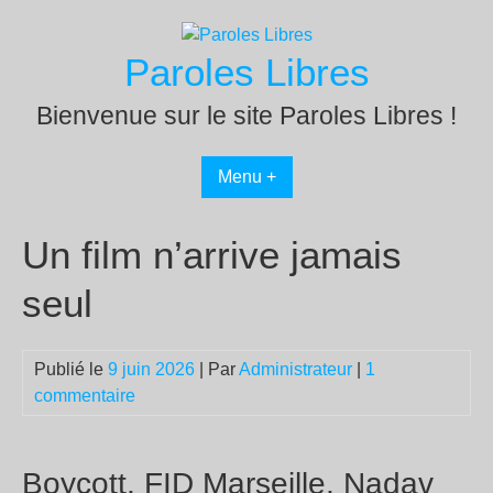
Passer
au
Paroles Libres
contenu
Bienvenue sur le site Paroles Libres !
Menu +
Un film n’arrive jamais
seul
Publié le
9 juin 2026
| Par
Administrateur
|
1
commentaire
Boycott, FID Marseille, Nadav