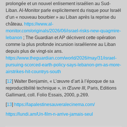
prolongée et un nouvel enlisement israélien au Sud-
Liban. Al-Monitor parle explicitement du risque pour Israël
d’un « nouveau bourbier » au Liban après la reprise du
château.
https://www.al-
monitor.com/originals/2026/06/israel-risks-new-quagmire-
lebanon
; The Guardian et AP décrivent cette opération
comme la plus profonde incursion israélienne au Liban
depuis plus de vingt-six ans.
https://www.theguardian.com/world/2026/may/31/israel-
pursuing-scorced-earth-policy-says-lebanon-pm-as-more-
airstrikes-hit-countrys-south
[
12
] Walter Benjamin, « L’œuvre d’art à l’époque de sa
reproductibilité technique », in
Œuvre III
, Paris, Editions
Gallimard, coll. Folio Essais, 2000, p.269.
[
13
]
https://lapalestinesauveralecinema.com/
https://lundi.am/Un-film-n-arrive-jamais-seul