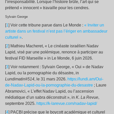
l’irresponsabilité. Lorsque l’histoire brûle, l’art qui se
prétend « innocent » travaille pour les cendres.
Sylvain George
[
1
] Voir cette tribune parue dans Le Monde :
« Inviter un
artiste dans un festival n’est pas l’ériger en ambassadeur
culturel »
.
[
2
] Mathieu Macheret, « Le cinéaste israélien Nadav
Lapid, visé par une polémique, renonce à participer au
festival FID Marseille » in Le Monde, 6 juin 2026.
[
3
] Voir notamment : Sylvain George, « Oui » de Nadav
Lapid, ou la pornographie du désastre, in
Lundimatin#514
, le 31 mars 2026.
https://lundi.am/Oui-
de-Nadav-Lapid-ou-la-pornographie-du-desastre
; Laure
Abramovici, « L’effet Nadav Lapid, ou l’ascension
médiatique d’un sabra déconstruit », in
K. La Revue
,
septembre 2025.
https://k-larevue.com/nadav-lapid/
[
4
] PACBI précise que le boycott académique et culturel