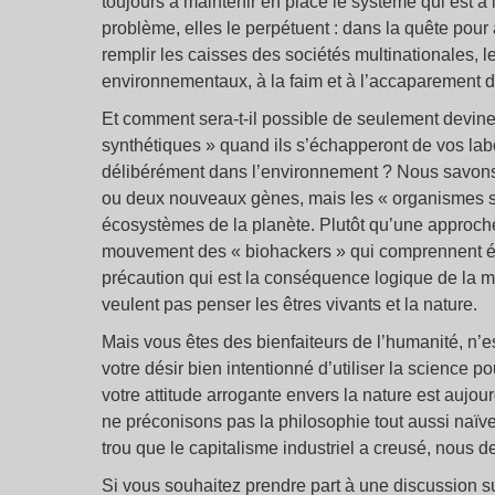
toujours à maintenir en place le système qui est à 
problème, elles le perpétuent : dans la quête pou
remplir les caisses des sociétés multinationales,
environnementaux, à la faim et à l’accaparement 
Et comment sera-t-il possible de seulement devi
synthétiques » quand ils s’échapperont de vos lab
délibérément dans l’environnement ? Nous savons q
ou deux nouveaux gènes, mais les « organismes sy
écosystèmes de la planète. Plutôt qu’une approche
mouvement des « biohackers » qui comprennent éga
précaution qui est la conséquence logique de la m
veulent pas penser les êtres vivants et la nature.
Mais vous êtes des bienfaiteurs de l’humanité, n’e
votre désir bien intentionné d’utiliser la science
votre attitude arrogante envers la nature est aujo
ne préconisons pas la philosophie tout aussi naïve 
trou que le capitalisme industriel a creusé, nous d
Si vous souhaitez prendre part à une discussion su