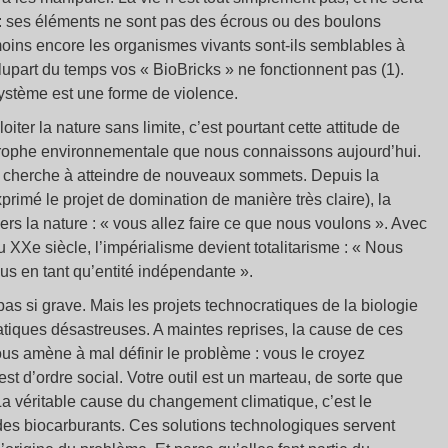
s : ses éléments ne sont pas des écrous ou des boulons
moins encore les organismes vivants sont-ils semblables à
lupart du temps vos « BioBricks » ne fonctionnent pas (1).
 système est une forme de violence.
iter la nature sans limite, c’est pourtant cette attitude de
strophe environnementale que nous connaissons aujourd’hui.
ion cherche à atteindre de nouveaux sommets. Depuis la
xprimé le projet de domination de manière très claire), la
ers la nature : « vous allez faire ce que nous voulons ». Avec
 XXe siècle, l’impérialisme devient totalitarisme : « Nous
us en tant qu’entité indépendante ».
 pas si grave. Mais les projets technocratiques de la biologie
tiques désastreuses. A maintes reprises, la cause de ces
ous amène à mal définir le problème : vous le croyez
t d’ordre social. Votre outil est un marteau, de sorte que
 véritable cause du changement climatique, c’est le
ar des biocarburants. Ces solutions technologiques servent