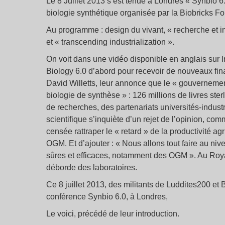
Le 8 Juillet 2013 s’est tenue à Londres « Synbio 6
biologie synthétique organisée par la Biobricks F
Au programme : design du vivant, « recherche et i
et « transcending industrialization ».
On voit dans une vidéo disponible en anglais sur I
Biology 6.0 d’abord pour recevoir de nouveaux fin
David Willetts, leur annonce que le « gouvernemen
biologie de synthèse » : 126 millions de livres ste
de recherches, des partenariats universités-indust
scientifique s’inquiète d’un rejet de l’opinion, com
censée rattraper le « retard » de la productivité ag
OGM. Et d’ajouter : « Nous allons tout faire au ni
sûres et efficaces, notamment des OGM ». Au Ro
déborde des laboratoires.
Ce 8 juillet 2013, des militants de Luddites200 et B
conférence Synbio 6.0, à Londres,
Le voici, précédé de leur introduction.