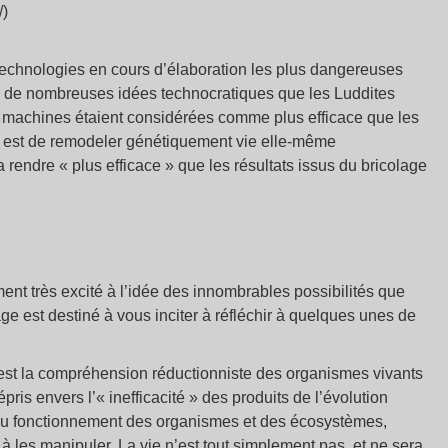
/)
s technologies en cours d’élaboration les plus dangereuses
e de nombreuses idées technocratiques que les Luddites
les machines étaient considérées comme plus efficace que les
ctif est de remodeler génétiquement vie elle-même
 rendre « plus efficace » que les résultats issus du bricolage
ment très excité à l’idée des innombrables possibilités que
ge est destiné à vous inciter à réfléchir à quelques unes de
 est la compréhension réductionniste des organismes vivants
pris envers l’« inefficacité » des produits de l’évolution
du fonctionnement des organismes et des écosystèmes,
à les manipuler. La vie n’est tout simplement pas, et ne sera