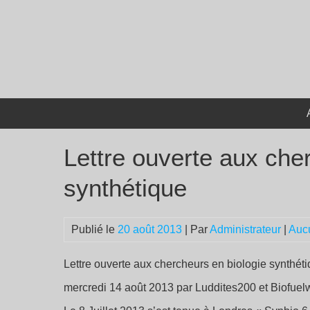
Passer
au
contenu
Lettre ouverte aux che
synthétique
Publié le
20 août 2013
| Par
Administrateur
|
Auc
Lettre ouverte aux chercheurs en biologie synthét
mercredi 14 août 2013 par Luddites200 et Biofuel