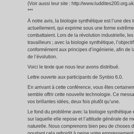
(Voir aussi leur site : http://www.luddites200.org.uk
***
À notre avis, la biologie synthétique est l’une de
actuellement, qui exprime sous une forme extrêm
combattaient. Lors de la révolution industrielle, 
travailleurs ; avec la biologie synthétique, l’obje
conformément aux principes d’ingénierie, afin de la
de l’évolution.
Voici le texte que nous leur avons distribué.
Lettre ouverte aux participants de Synbio 6.0.
En arrivant à cette conférence, vous êtes certaine
semble offrir cette nouvelle technologie. Ce messa
vos brillantes idées, deux fois plutôt qu’une.
Le fond du problème avec la biologie synthétique
sur laquelle elle repose et l’attitude générale de mé
naturelle. Nous comprenons bien peu de choses 
pourtant cela refroidit à peine votre empressement 