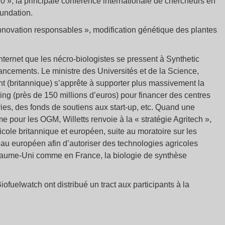
.0 », la principale conférence internationale de chercheurs en
oundation.
nnovation responsables », modification génétique des plantes
nternet que les nécro-biologistes se pressent à Synthetic
ancements. Le ministre des Universités et de la Science,
t (britannique) s’apprête à supporter plus massivement la
rling (près de 150 millions d’euros) pour financer des centres
ries, des fonds de soutiens aux start-up, etc. Quand une
me pour les OGM, Willetts renvoie à la « stratégie Agritech »,
ricole britannique et européen, suite au moratoire sur les
veau européen afin d’autoriser des technologies agricoles
yaume-Uni comme en France, la biologie de synthèse
iofuelwatch ont distribué un tract aux participants à la