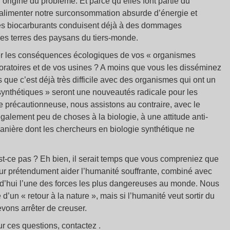
l’origine du problème. Et parce qu’elles font partie du
r alimenter notre surconsommation absurde d’énergie et
 les biocarburants conduisent déjà à des dommages
des terres des paysans du tiers-monde.
ner les conséquences écologiques de vos « organismes
oratoires et de vos usines ? A moins que vous les disséminez
ue c’est déjà très difficile avec des organismes qui ont un
nthétiques » seront une nouveautés radicale pour les
 précautionneuse, nous assistons au contraire, avec le
lement peu de choses à la biologie, à une attitude anti-
anière dont les chercheurs en biologie synthétique ne
st-ce pas ? Eh bien, il serait temps que vous compreniez que
 pour prétendument aider l’humanité souffrante, combiné avec
urd’hui l’une des forces les plus dangereuses au monde. Nous
d’un « retour à la nature », mais si l’humanité veut sortir du
evons arrêter de creuser.
r ces questions, contactez .