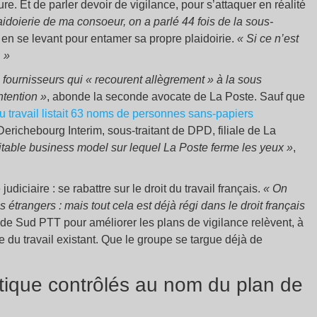
. Et de parler devoir de vigilance, pour s’attaquer en réalité
aidoierie de ma consoeur, on a parlé 44 fois de la sous-
en se levant pour entamer sa propre plaidoirie.
«
Si ce n’est
. »
 fournisseurs qui « recourent allègrement » à la sous
ntention
»
, abonde la seconde avocate de La Poste. Sauf que
du travail listait 63 noms de personnes sans-papiers
richebourg Interim, sous-traitant de DPD, filiale de La
ritable business model sur lequel La Poste ferme les yeux »
,
iciaire : se rabattre sur le droit du travail français.
« On
s étrangers : mais tout cela est déjà régi dans le droit français
 de Sud PTT pour améliorer les plans de vigilance relèvent, à
 du travail existant. Que le groupe se targue déjà de
stique contrôlés au nom du plan de