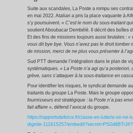
Suite aux scandales, La Poste a rompu ses contr
en mai 2022. Atalian a pris la place vaquante à Al
s’y poursuivent.
« C’est le nom du sous-traitant qu
soutient Aboubacar Dembélé. Il décrit des boîtes d
Et des fins de missions toujours aussi brutales :
«
vous dit bye bye. Vous n’avez pas le droit tomber m
de mission, merci de ne plus vous présenter à l’age
Sud PTT demande l’intégration dans le plan de vigi
systématiques.
« La Poste n’a agi qu’a posteriori
grève, sans s’attaquer à la sous-traitance en casca
Pour identifier les risques, le syndicat demande au
traitants du groupe La Poste. Mais le groupe oppo
fournisseurs est stratégique : la Poste n’a pas en
fait affaire »
, défend l’avocat du groupe.
https://rapportsdeforce.fr/classe-en-lutte/si-on-ne
dignite-111615257/embed#?secret=P5GdtlBTrJ#