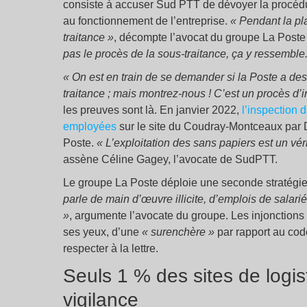
consiste à accuser Sud PTT de dévoyer la procédure
au fonctionnement de l’entreprise.
« Pendant la pl
traitance »
, décompte l’avocat du groupe La Poste 
pas le procès de la sous-traitance, ça y ressemble
« On est en train de se demander si la Poste a des
traitance ; mais montrez-nous ! C’est un procès d’i
les preuves sont là. En janvier 2022,
l’inspection 
employées
sur le site du Coudray-Montceaux par De
Poste.
« L’exploitation des sans papiers est un vé
assène Céline Gagey, l’avocate de SudPTT.
Le groupe La Poste déploie une seconde stratégie jud
parle de main d’œuvre illicite, d’emplois de salarié
»
, argumente l’avocate du groupe. Les injonctions
ses yeux, d’une
« surenchère »
par rapport au code
respecter à la lettre.
Seuls 1 % des sites de logi
vigilance