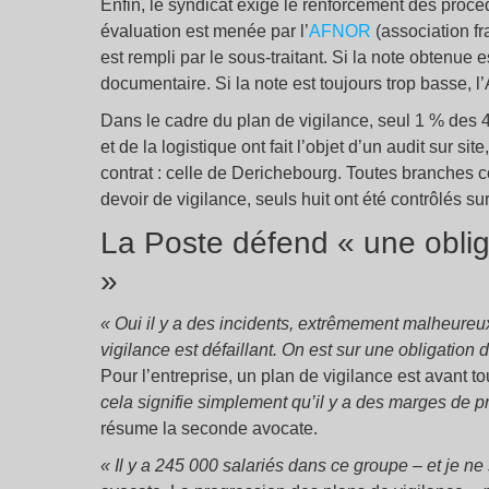
Enfin, le syndicat exige le renforcement des procéd
évaluation est menée par l’
AFNOR
(association fr
est rempli par le sous-traitant. Si la note obtenue
documentaire. Si la note est toujours trop basse, l
Dans le cadre du plan de vigilance, seul 1 % des 4
et de la logistique ont fait l’objet d’un audit sur 
contrat : celle de Derichebourg. Toutes branches 
devoir de vigilance, seuls huit ont été contrôlés sur
La Poste défend « une oblig
»
« Oui il y a des incidents, extrêmement malheureux
vigilance est défaillant. On est sur une obligation
Pour l’entreprise, un plan de vigilance est avant t
cela signifie simplement qu’il y a des marges de 
résume la seconde avocate.
« Il y a 245 000 salariés dans ce groupe – et je ne