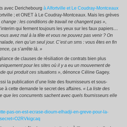
ats avec Derichebourg
à Alfortville et Le Coudray-Montceaux
fortville ; et ONET à Le Coudray-Montceaux. Mais les grèves
i change : les conditions de travail ne changent pas »
,
’interim qui ferment toujours les yeux sur les faux papiers…
vous avez mal à la tête et vous ne pouvez pas venir ? On
alade, rien qu’un seul jour. C’est un sms : vous êtes en fin
nce, ça s’arrête là. »
lance de clauses de résiliation de contrats bien plus
, uniquement pour les sites où il y a eu un mouvement de
de qui produit ces situations »
, dénonce Céline Gagey.
ssi la publication d’une liste des fournisseurs et sous-
se à cette demande le secret des affaires.
« La liste des
vie que les concurrents sachent avec quels fournisseurs elle
-lutte-pas-on-est-ecrase-dioum-elhadji-en-greve-pour-la-
?secret=O2RVkigcaq