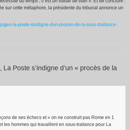
nécessite du temps : c’est un travail de titan »
. Et de conclure :
ée sur cette métaphore, la présidente du tribunal annonce un
x-juges-la-poste-sindigne-dun-proces-de-la-sous-traitance-
 La Poste s’indigne d’un « procès de la
leçons de ses échecs et « on ne construit pas Rome en 1
et les hommes qui travaillent en sous-traitance pour La