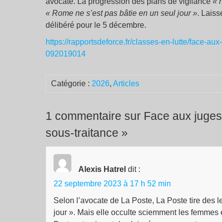
avocate. La progression des plans de vigilance
« 
« Rome ne s’est pas bâtie en un seul jour »
. Laiss
délibéré pour le 5 décembre.
https://rapportsdeforce.fr/classes-en-lutte/face-au
092019014
Catégorie :
2026
,
Articles
1 commentaire sur Face aux juges,
sous-traitance »
Alexis Hatrel
dit :
22 septembre 2023 à 17 h 52 min
Selon l’avocate de La Poste, La Poste tire des 
jour ». Mais elle occulte sciemment les femmes 