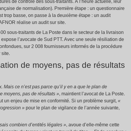
ures de contrôle des sous-traitants. À l’heure actuelle, leur
ançaise de normalisation). Première étape : un questionnaire
 est trop basse, on passe à la deuxième étape : un audit
’AFNOR réalise un audit sur site.
00 sous-traitants de La Poste dans le secteur de la livraison
site, expose l’avocate de Sud PTT. Avec une seule résiliation de
confondues, sur 2 008 fournisseurs informés de la procédure
 site.
ation de moyens, pas de résultats
. Mais ce n’est pas parce qu’il y en a que le plan de
 de moyens, pas de résultats »
, maintient l’avocat de La Poste.
out un enjeu de mise en conformité. Si un problème surgit,
«
progression »
pour le plan de vigilance de l’année suivante,
 sais combien d’entités légales
»
, avoue d’elle-même cette