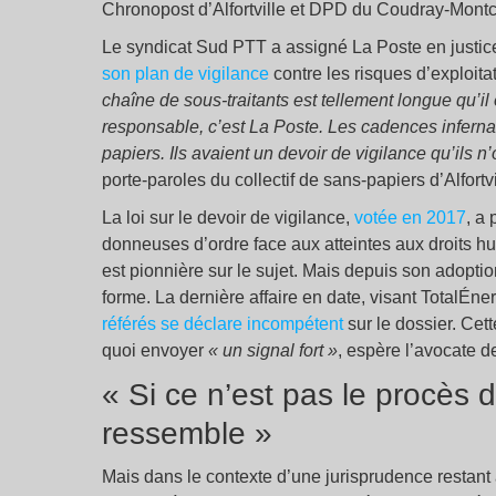
Chronopost d’Alfortville et DPD du Coudray-Montcea
Le syndicat Sud PTT a assigné La Poste en justice
son plan de vigilance
contre les risques d’exploita
chaîne de sous-traitants est tellement longue qu’il 
responsable, c’est La Poste. Les cadences infernale
papiers. Ils avaient un devoir de vigilance qu’ils n
porte-paroles du collectif de sans-papiers d’Alfortvi
La loi sur le devoir de vigilance,
votée en 2017
, a
donneuses d’ordre face aux atteintes aux droits hu
est pionnière sur le sujet. Mais depuis son adoption,
forme. La dernière affaire en date, visant TotalÉner
référés se déclare incompétent
sur le dossier. Cette
quoi envoyer
«
un signal fort »
, espère l’avocate 
« Si ce n’est pas le procès d
ressemble »
Mais dans le contexte d’une jurisprudence restant 