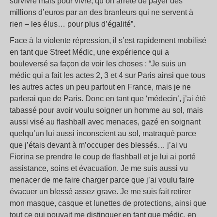
survivre mais pour vivre, qu’on arrête de payer des
millions d’euros par an des branleurs qui ne servent à
rien – les élus… pour plus d’égalité”.
Face à la violente répression, il s’est rapidement mobilisé
en tant que Street Médic, une expérience qui a
bouleversé sa façon de voir les choses : “Je suis un
médic qui a fait les actes 2, 3 et 4 sur Paris ainsi que tous
les autres actes un peu partout en France, mais je ne
parlerai que de Paris. Donc en tant que ‘médecin’, j’ai été
tabassé pour avoir voulu soigner un homme au sol, mais
aussi visé au flashball avec menaces, gazé en soignant
quelqu’un lui aussi inconscient au sol, matraqué parce
que j’étais devant à m’occuper des blessés… j’ai vu
Fiorina se prendre le coup de flashball et je lui ai porté
assistance, soins et évacuation. Je me suis aussi vu
menacer de me faire charger parce que j’ai voulu faire
évacuer un blessé assez grave. Je me suis fait retirer
mon masque, casque et lunettes de protections, ainsi que
tout ce qui pouvait me distinguer en tant que médic, en