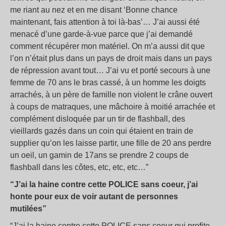
me riant au nez et en me disant ‘Bonne chance
maintenant, fais attention à toi là-bas’… J’ai aussi été
menacé d’une garde-à-vue parce que j’ai demandé
comment récupérer mon matériel. On m’a aussi dit que
l’on n’était plus dans un pays de droit mais dans un pays
de répression avant tout… J’ai vu et porté secours à une
femme de 70 ans le bras cassé, à un homme les doigts
arrachés, à un père de famille non violent le crâne ouvert
à coups de matraques, une mâchoire à moitié arrachée et
complément disloquée par un tir de flashball, des
vieillards gazés dans un coin qui étaient en train de
supplier qu’on les laisse partir, une fille de 20 ans perdre
un oeil, un gamin de 17ans se prendre 2 coups de
flashball dans les côtes, etc, etc, etc…”
“J’ai la haine contre cette POLICE sans coeur, j’ai
honte pour eux de voir autant de personnes
mutilées”
“J’ai la haine contre cette POLICE sans coeur qui profite