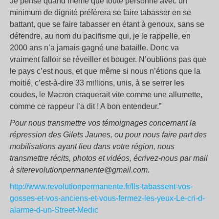
Je pense quand même que toute personne avec un
minimum de dignité préférera se faire tabasser en se
battant, que se faire tabasser en étant à genoux, sans se
défendre, au nom du pacifisme qui, je le rappelle, en
2000 ans n’a jamais gagné une bataille. Donc va
vraiment falloir se réveiller et bouger. N’oublions pas que
le pays c’est nous, et que même si nous n’étions que la
moitié, c’est-à-dire 33 millions, unis, à se serrer les
coudes, le Macron craquerait vite comme une allumette,
comme ce rappeur l’a dit ! A bon entendeur.”
Pour nous transmettre vos témoignages concernant la
répression des Gilets Jaunes, ou pour nous faire part des
mobilisations ayant lieu dans votre région, nous
transmettre récits, photos et vidéos, écrivez-nous par mail
à siterevolutionpermanente@gmail.com.
http://www.revolutionpermanente.fr/Ils-tabassent-vos-
gosses-et-vos-anciens-et-vous-fermez-les-yeux-Le-cri-d-
alarme-d-un-Street-Medic