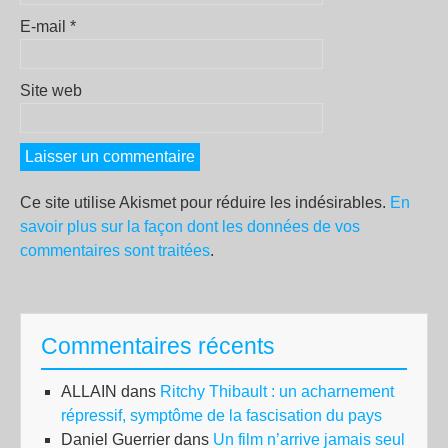
E-mail
*
Site web
Ce site utilise Akismet pour réduire les indésirables.
En
savoir plus sur la façon dont les données de vos
commentaires sont traitées
.
Commentaires récents
ALLAIN
dans
Ritchy Thibault : un acharnement
répressif, symptôme de la fascisation du pays
Daniel Guerrier
dans
Un film n’arrive jamais seul