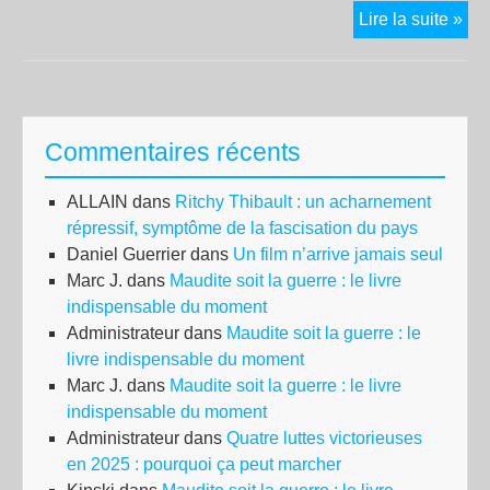
Fra
Lire la suite »
cul
:
la
Lib
Commentaires récents
Pe
reço
ALLAIN
dans
Ritchy Thibault : un acharnement
le
répressif, symptôme de la fascisation du pays
pré
Daniel Guerrier
dans
Un film n’arrive jamais seul
de
Marc J.
dans
Maudite soit la guerre : le livre
l’O
indispensable du moment
de
Administrateur
dans
Maudite soit la guerre : le
la
livre indispensable du moment
Laïc
Marc J.
dans
Maudite soit la guerre : le livre
Jea
indispensable du moment
Lou
Administrateur
dans
Quatre luttes victorieuses
Bia
en 2025 : pourquoi ça peut marcher
et