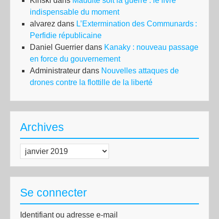
Kinski
dans
Maudite soit la guerre : le livre
son
indispensable du moment
rap
alvarez
dans
L’Extermination des Communards :
gén
Perfidie républicaine
Nic
Daniel Guerrier
dans
Kanaky : nouveau passage
Ca
en force du gouvernement
Administrateur
dans
Nouvelles attaques de
drones contre la flottille de la liberté
Archives
Archives
Se connecter
Identifiant ou adresse e-mail