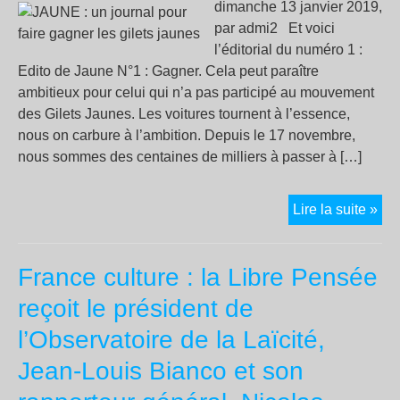
dimanche 13 janvier 2019,
par admi2 Et voici
l’éditorial du numéro 1 :
Edito de Jaune N°1 : Gagner. Cela peut paraître
ambitieux pour celui qui n’a pas participé au mouvement
des Gilets Jaunes. Les voitures tournent à l’essence,
nous on carbure à l’ambition. Depuis le 17 novembre,
nous sommes des centaines de milliers à passer à […]
JA
Lire la suite »
:
un
France culture : la Libre Pensée
jou
pou
reçoit le président de
fair
l’Observatoire de la Laïcité,
gag
les
Jean-Louis Bianco et son
gile