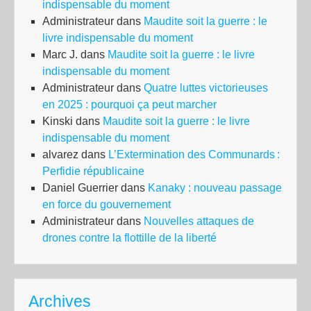
indispensable du moment
la
Administrateur
dans
Maudite soit la guerre : le
san
livre indispensable du moment
des
Marc J.
dans
Maudite soit la guerre : le livre
trav
indispensable du moment
et
Administrateur
dans
Quatre luttes victorieuses
des
en 2025 : pourquoi ça peut marcher
usa
Kinski
dans
Maudite soit la guerre : le livre
indispensable du moment
alvarez
dans
L’Extermination des Communards :
Perfidie républicaine
Daniel Guerrier
dans
Kanaky : nouveau passage
en force du gouvernement
Administrateur
dans
Nouvelles attaques de
drones contre la flottille de la liberté
Archives