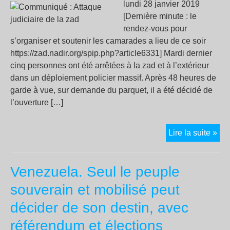
lundi 28 janvier 2019
[Dernière minute : le
rendez-vous pour
s’organiser et soutenir les camarades a lieu de ce soir
https://zad.nadir.org/spip.php?article6331] Mardi dernier
cinq personnes ont été arrêtées à la zad et à l’extérieur
dans un déploiement policier massif. Après 48 heures de
garde à vue, sur demande du parquet, il a été décidé de
l’ouverture […]
Co
Lire la suite »
:
Att
Venezuela. Seul le peuple
judi
de
souverain et mobilisé peut
la
décider de son destin, avec
zad
référendum et élections