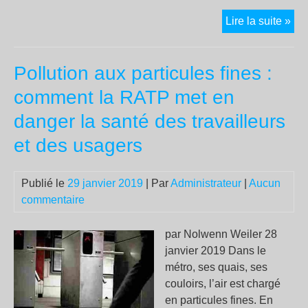
Ven
Lire la suite »
Seu
le
Pollution aux particules fines :
peu
sou
comment la RATP met en
et
danger la santé des travailleurs
mob
peu
et des usagers
déc
de
Publié le
29 janvier 2019
| Par
Administrateur
|
Aucun
son
commentaire
des
ave
par Nolwenn Weiler 28
réf
janvier 2019 Dans le
et
métro, ses quais, ses
éle
couloirs, l’air est chargé
gén
en particules fines. En