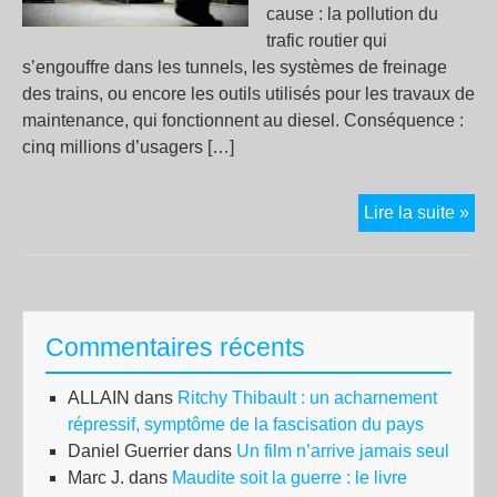
cause : la pollution du
trafic routier qui
s’engouffre dans les tunnels, les systèmes de freinage
des trains, ou encore les outils utilisés pour les travaux de
maintenance, qui fonctionnent au diesel. Conséquence :
cinq millions d’usagers […]
Pol
Lire la suite »
aux
par
fin
:
Commentaires récents
co
la
ALLAIN
dans
Ritchy Thibault : un acharnement
RA
répressif, symptôme de la fascisation du pays
met
Daniel Guerrier
dans
Un film n’arrive jamais seul
en
Marc J.
dans
Maudite soit la guerre : le livre
dan