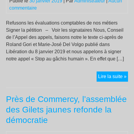
Publié le
30 janvier 2019
| Par
Administrateur
|
Aucun
doit
commentaire
part
Refusons les évaluations comptables de nos métiers
Signer la pétition – Voir les signataires Nous, Conseil
de l’Appel des appels, faisons notre le texte ci-après de
Roland Gori et Marie-José Del Volgo publié dans
Libération du 8 janvier 2019 et nous appelons à signer
notre appel « Stop au gâchis humain ». En effet que […]
Sto
Lire la suite »
au
gâc
Près de Commercy, l’assemblée
hu
!
des Gilets jaunes refonde la
démocratie