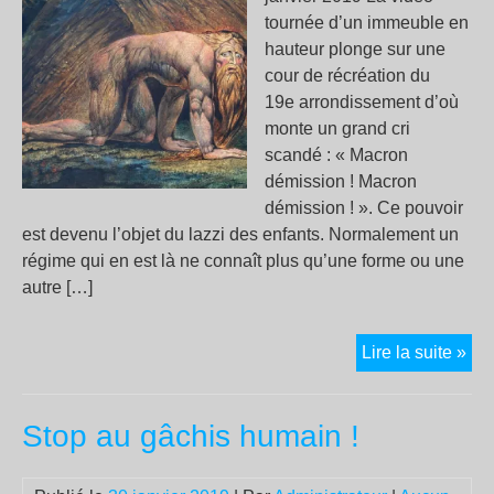
tournée d’un immeuble en
hauteur plonge sur une
cour de récréation du
19e arrondissement d’où
monte un grand cri
scandé : « Macron
démission ! Macron
démission ! ». Ce pouvoir
est devenu l’objet du lazzi des enfants. Normalement un
régime qui en est là ne connaît plus qu’une forme ou une
autre […]
Il
Lire la suite »
est
allé
Stop au gâchis humain !
tro
loin
il