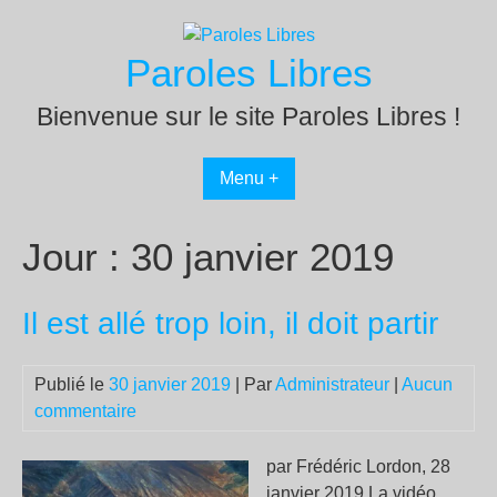
Passer
au
Paroles Libres
contenu
Bienvenue sur le site Paroles Libres !
Menu +
Jour :
30 janvier 2019
Il est allé trop loin, il doit partir
Publié le
30 janvier 2019
| Par
Administrateur
|
Aucun
commentaire
par Frédéric Lordon, 28
janvier 2019 La vidéo