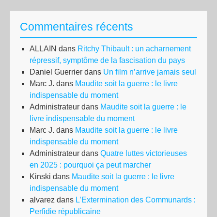
l’a
des
Commentaires récents
Gil
jau
ALLAIN
dans
Ritchy Thibault : un acharnement
ref
répressif, symptôme de la fascisation du pays
la
Daniel Guerrier
dans
Un film n’arrive jamais seul
dém
Marc J.
dans
Maudite soit la guerre : le livre
indispensable du moment
Administrateur
dans
Maudite soit la guerre : le
livre indispensable du moment
Marc J.
dans
Maudite soit la guerre : le livre
indispensable du moment
Administrateur
dans
Quatre luttes victorieuses
en 2025 : pourquoi ça peut marcher
Kinski
dans
Maudite soit la guerre : le livre
indispensable du moment
alvarez
dans
L’Extermination des Communards :
Perfidie républicaine