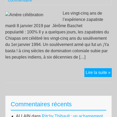
commentaire
sur
la
Les vingt-cinq ans de
pla
l’expérience zapatiste
Ter
mardi 8 janvier 2019 par Jérôme Baschet
popularité : 100% Il y a quelques jours, les zapatistes du
Chiapas ont célébré les vingt-cinq ans du soulèvement
du 1er janvier 1994. Un soulèvement armé qui fut un ¡Ya
basta ! à cinq siècles de domination coloniale subie par
les peuples indiens, à six décennies de […]
Am
Lire la suite »
cél
Commentaires récents
ALLAIN
dans
Ritchy Thibault : un acharnement