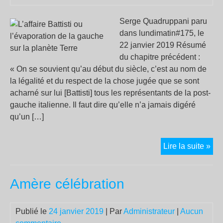
Serge Quadruppani paru
dans lundimatin#175, le
22 janvier 2019 Résumé
du chapitre précédent :
« On se souvient qu’au début du siècle, c’est au nom de
la légalité et du respect de la chose jugée que se sont
acharné sur lui [Battisti] tous les représentants de la post-
gauche italienne. Il faut dire qu’elle n’a jamais digéré
qu’un […]
L’af
Lire la suite »
Batt
ou
Amère célébration
l’é
de
la
Publié le
24 janvier 2019
| Par
Administrateur
|
Aucun
ga