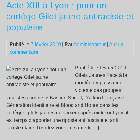
Acte XIII à Lyon : pour un
est
à
cortège Gilet jaune antiraciste et
plu
populaire
de
110
ble
Publié le
7 février 2019
| Par
Administrateur
|
Aucun
gra
commentaire
»
Publié le 7 février 2019
Gilets Jaunes Face à la
montée en puissance
violente des groupes
fascistes comme le Bastion Social, l’Action Française,
Génération Identitaire et Blood and Honor dans les
cortèges gilets jaunes du samedi après midi sur Lyon, il
est temps d’apporter une riposte antifasciste et anti
raciste claire. Rendez vous ce samedi […]