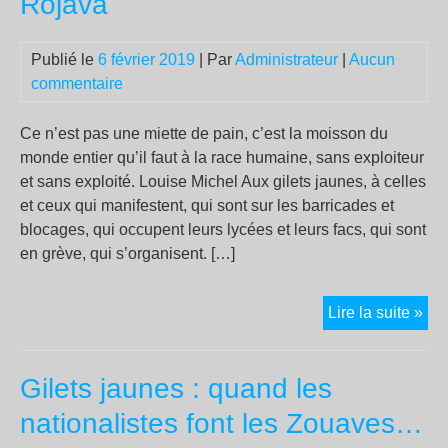
Rojava
le
tra
Publié le
6 février 2019
| Par
Administrateur
|
Aucun
judi
commentaire
des
« gi
Ce n’est pas une miette de pain, c’est la moisson du
jau
monde entier qu’il faut à la race humaine, sans exploiteur
et sans exploité. Louise Michel Aux gilets jaunes, à celles
et ceux qui manifestent, qui sont sur les barricades et
blocages, qui occupent leurs lycées et leurs facs, qui sont
en grève, qui s’organisent. […]
En
Lire la suite »
soli
ave
Gilets jaunes : quand les
les
gile
nationalistes font les Zouaves…
jau