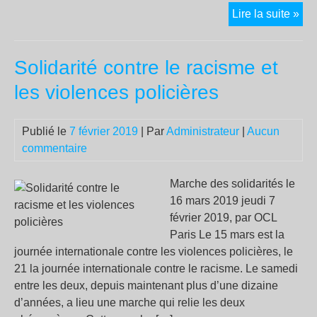
Act
Lire la suite »
XIII
à
Solidarité contre le racisme et
Lyo
:
les violences policières
pou
un
Publié le
7 février 2019
| Par
Administrateur
|
Aucun
cor
commentaire
Gil
jau
ant
Marche des solidarités le
et
16 mars 2019 jeudi 7
pop
février 2019, par OCL
Paris Le 15 mars est la
journée internationale contre les violences policières, le
21 la journée internationale contre le racisme. Le samedi
entre les deux, depuis maintenant plus d’une dizaine
d’années, a lieu une marche qui relie les deux