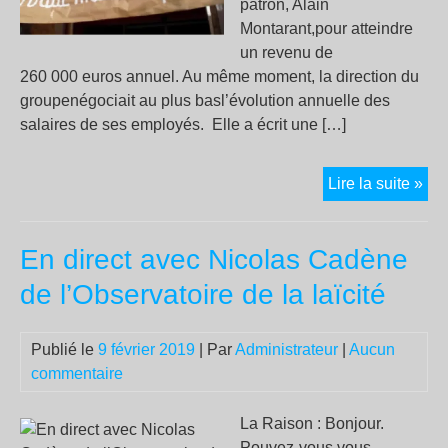
patron, Alain
Montarant,pour atteindre
un revenu de
260 000 euros annuel. Au même moment, la direction du
groupenégociait au plus basl’évolution annuelle des
salaires de ses employés. Elle a écrit une […]
J’ai
Lire la suite »
mal
à
En direct avec Nicolas Cadène
mo
trav
de l’Observatoire de la laïcité
:
un
Publié le
9 février 2019
| Par
Administrateur
|
Aucun
sal
commentaire
en
col
écri
La Raison : Bonjour.
aux
Pouvez-vous vous