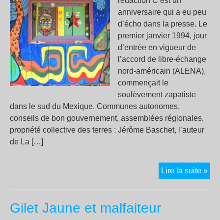
rédaction C’est un
anniversaire qui a eu peu
d’écho dans la presse. Le
premier janvier 1994, jour
d’entrée en vigueur de
l’accord de libre-échange
nord-américain (ALENA),
commençait le
soulèvement zapatiste
dans le sud du Mexique. Communes autonomes,
conseils de bon gouvernement, assemblées régionales,
propriété collective des terres : Jérôme Baschet, l’auteur
de La […]
25
Lire la suite »
ans
d’i
Gilet Jaune et malfaiteur
zap
: