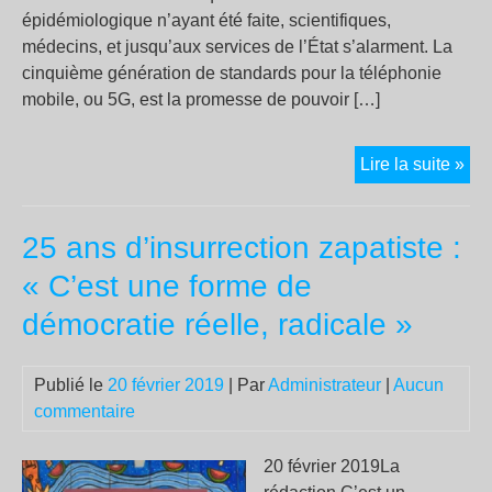
épidémiologique n’ayant été faite, scientifiques,
médecins, et jusqu’aux services de l’État s’alarment. La
cinquième génération de standards pour la téléphonie
mobile, ou 5G, est la promesse de pouvoir […]
Av
Lire la suite »
la
5G,
25 ans d’insurrection zapatiste :
no
so
« C’est une forme de
tou
démocratie réelle, radicale »
des
rats
de
Publié le
20 février 2019
| Par
Administrateur
|
Aucun
lab
commentaire
20 février 2019La