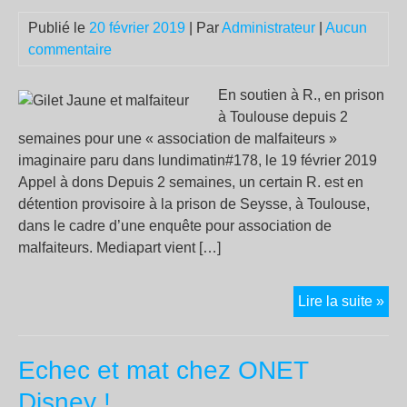
«
Publié le
20 février 2019
| Par
Administrateur
|
Aucun
C’e
commentaire
un
for
En soutien à R., en prison
de
à Toulouse depuis 2
dém
semaines pour une « association de malfaiteurs »
réel
imaginaire paru dans lundimatin#178, le 19 février 2019
rad
Appel à dons Depuis 2 semaines, un certain R. est en
»
détention provisoire à la prison de Seysse, à Toulouse,
dans le cadre d’une enquête pour association de
malfaiteurs. Mediapart vient […]
Gil
Lire la suite »
Ja
et
Echec et mat chez ONET
mal
Disney !