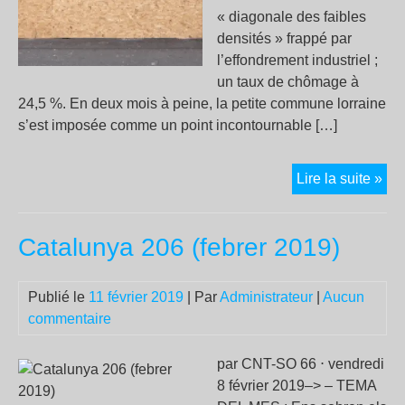
abs
« diagonale des faibles
»
densités » frappé par
l’effondrement industriel ;
un taux de chômage à
24,5 %. En deux mois à peine, la petite commune lorraine
s’est imposée comme un point incontournable […]
Con
Lire la suite »
le
mal
Catalunya 206 (febrer 2019)
viv
:
qu
Publié le
11 février 2019
| Par
Administrateur
|
Aucun
la
commentaire
Me
se
par CNT-SO 66 ⋅ vendredi
sou
8 février 2019–> – TEMA