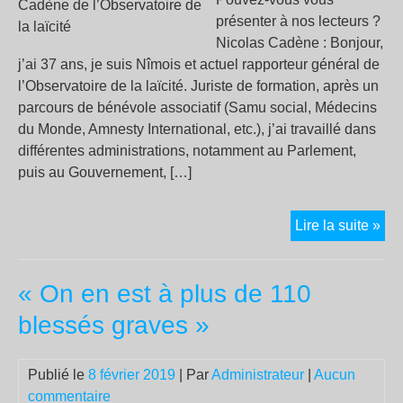
dir
présenter à nos lecteurs ?
de
Nicolas Cadène : Bonjour,
la
j’ai 37 ans, je suis Nîmois et actuel rapporteur général de
Mac
l’Observatoire de la laïcité. Juriste de formation, après un
parcours de bénévole associatif (Samu social, Médecins
du Monde, Amnesty International, etc.), j’ai travaillé dans
différentes administrations, notamment au Parlement,
puis au Gouvernement, […]
En
Lire la suite »
dire
ave
« On en est à plus de 110
Nic
Ca
blessés graves »
de
l’O
Publié le
8 février 2019
| Par
Administrateur
|
Aucun
de
commentaire
la