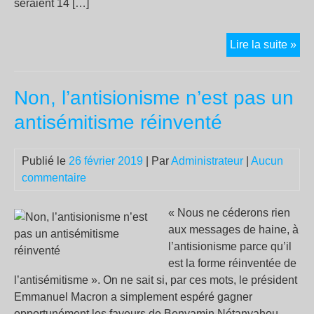
seraient 14 […]
[Col
Lire la suite »
ced
App
Non, l’antisionisme n’est pas un
pou
les
antisémitisme réinventé
réf
pol
Publié le
26 février 2019
| Par
Administrateur
|
Aucun
ital
commentaire
en
dan
d’e
« Nous ne céderons rien
aux messages de haine, à
l’antisionisme parce qu’il
est la forme réinventée de
l’antisémitisme ». On ne sait si, par ces mots, le président
Emmanuel Macron a simplement espéré gagner
opportunément les faveurs de Benyamin Nétanyahou,