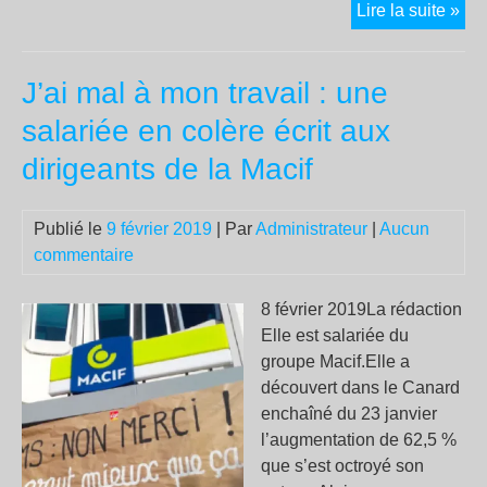
Tes
Lire la suite »
Dem
no
J’ai mal à mon travail : une
pou
le
salariée en colère écrit aux
prix
dirigeants de la Macif
Nob
de
la
Publié le
9 février 2019
| Par
Administrateur
|
Aucun
pai
commentaire
8 février 2019La rédaction
Elle est salariée du
groupe Macif.Elle a
découvert dans le Canard
enchaîné du 23 janvier
l’augmentation de 62,5 %
que s’est octroyé son