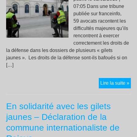
07:05 Dans une tribune
publiée sur franceinfo,
59 avocats racontent les
difficultés majeures qu’ils
rencontrent à exercer
correctement les droits de
la défense dans les dossiers de plusieurs « gilets
jaunes ». Les droits de la défense sont-ils bafoués si on
[…]
TR
Lire la suite »
Un
soi
En solidarité avec les gilets
d’a
dén
jaunes – Déclaration de la
les
commune internationaliste de
« d
da