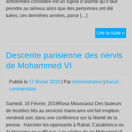
antisémites constatée est un signal d’alarme qu’il faut
prendre au sérieux alors que des personnes ont été
tuées, ces dernières années, parce […]
Ant
Lire la suite »
isl
nég
Descente parisienne des nervis
LA
LU
de Mohammed VI
CO
LE
Publié le
17 février 2019
| Par
Administrateur
|
Aucun
RA
commentaire
NE
SE
DI
Samedi, 16 Février, 2019Rosa Moussaoui Des fauteurs
PA
de troubles liés au services marocains ont fait irruption,
!
vendredi soir, dans une conférence sur la liberté de la
presse. Harceler les opposants à Rabat, Casablanca ou
Al Hoceima ne suffit pas. Les séides du roi Mohamed VI