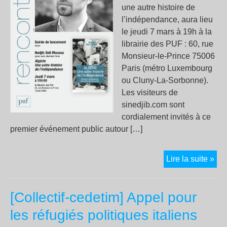
3
une autre histoire de
moi
l’indépendance, aura lieu
de
le jeudi 7 mars à 19h à la
pri
librairie des PUF : 60, rue
fer
Monsieur-le-Prince 75006
Paris (métro Luxembourg
ou Cluny-La-Sorbonne).
Les visiteurs de
sinedjib.com sont
cordialement invités à ce
premier événement public autour […]
Alg
Lire la suite »
un
aut
[Collectif-cedetim] Appel pour
hist
de
les réfugiés politiques italiens
l’i