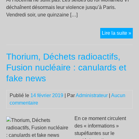
déchaînent désormais leur violence jusqu’à Paris.
Vendredi soir, une quinzaine […]
Des
Lire la suite »
par
des
Thorium, Déchets radioactifs,
ner
de
Fusion nucléaire : canulards et
Mo
fake news
VI
Publié le
14 février 2019
| Par
Administrateur
|
Aucun
commentaire
En ce moment circulent
des « informations »
stupéfiantes sur le