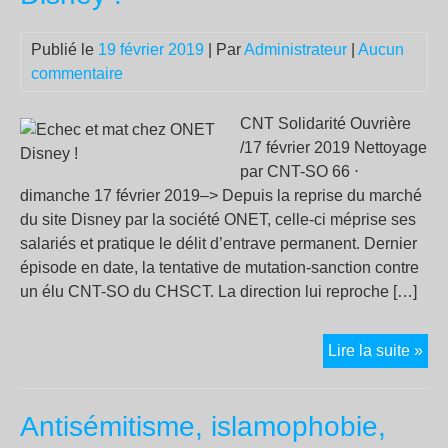
Publié le
19 février 2019
| Par
Administrateur
|
Aucun
commentaire
CNT Solidarité Ouvrière
/17 février 2019 Nettoyage
par CNT-SO 66 ⋅
dimanche 17 février 2019–> Depuis la reprise du marché
du site Disney par la société ONET, celle-ci méprise ses
salariés et pratique le délit d’entrave permanent. Dernier
épisode en date, la tentative de mutation-sanction contre
un élu CNT-SO du CHSCT. La direction lui reproche […]
Ec
Lire la suite »
et
mat
Antisémitisme, islamophobie,
che
ON