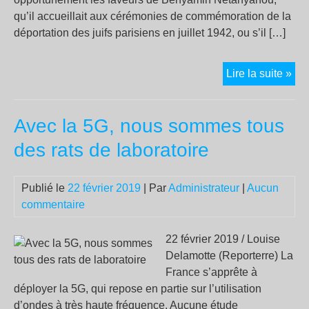
qu’il accueillait aux cérémonies de commémoration de la
déportation des juifs parisiens en juillet 1942, ou s’il […]
Non
Lire la suite »
l’a
n’e
Avec la 5G, nous sommes tous
pas
un
des rats de laboratoire
ant
réi
Publié le
22 février 2019
| Par
Administrateur
|
Aucun
commentaire
22 février 2019 / Louise
Delamotte (Reporterre) La
France s’apprête à
déployer la 5G, qui repose en partie sur l’utilisation
d’ondes à très haute fréquence. Aucune étude