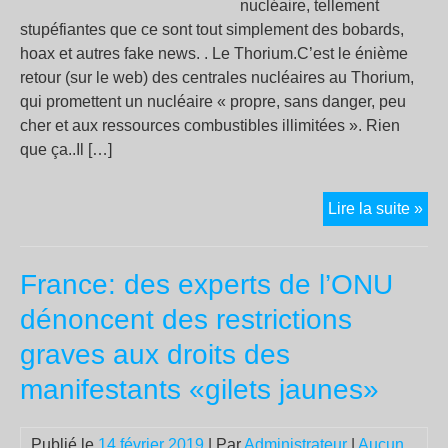
nucléaire, tellement
stupéfiantes que ce sont tout simplement des bobards,
hoax et autres fake news. . Le Thorium.C’est le énième
retour (sur le web) des centrales nucléaires au Thorium,
qui promettent un nucléaire « propre, sans danger, peu
cher et aux ressources combustibles illimitées ». Rien
que ça..Il […]
Tho
Lire la suite »
Déc
radi
France: des experts de l’ONU
Fus
nuc
dénoncent des restrictions
:
graves aux droits des
can
et
manifestants «gilets jaunes»
fak
ne
Publié le
14 février 2019
| Par
Administrateur
|
Aucun