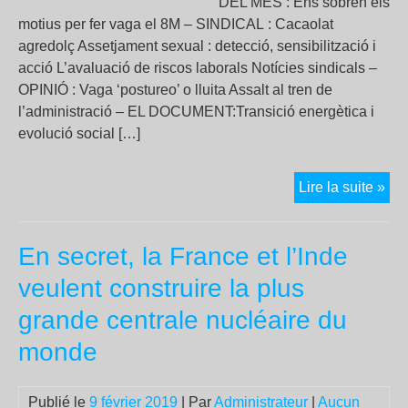
DEL MES : Ens sobren els
motius per fer vaga el 8M – SINDICAL : Cacaolat
agredolç Assetjament sexual : detecció, sensibilització i
acció L’avaluació de riscos laborals Notícies sindicals –
OPINIÓ : Vaga ‘postureo’ o lluita Assalt al tren de
l’administració – EL DOCUMENT:Transició energètica i
evolució social […]
Cat
Lire la suite »
20
(fe
En secret, la France et l’Inde
201
veulent construire la plus
grande centrale nucléaire du
monde
Publié le
9 février 2019
| Par
Administrateur
|
Aucun