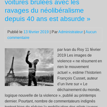
voitures brûlées avec les
dén
ravages du néolibéralisme
des
rest
depuis 40 ans est absurde »
gra
aux
Publié le
13 février 2019
| Par
Administrateur
|
Aucun
droi
commentaire
des
man
par Ivan du Roy 11 février
«gi
2019 Les images de
jau
violence « ne résument en
rien le mouvement
actuel », estime l’historien
François Cusset, auteur
d’un livre sur « Le
déchainement du monde,
logique nouvelle de la violence », publié au printemps
dernier. Pourtant, nombre de commentateurs indignés
tentent bien de réduire la mobilisation des gilets jaunes