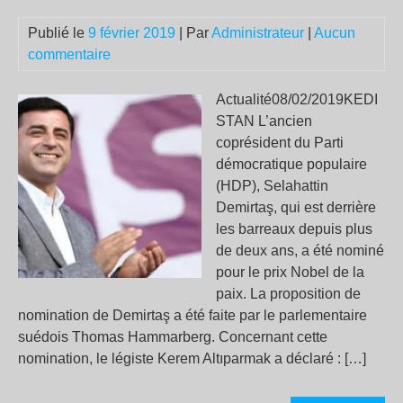
veu
Publié le
9 février 2019
| Par
Administrateur
|
Aucun
con
commentaire
la
plu
gra
Actualité08/02/2019KEDI
cen
STAN L’ancien
nuc
coprésident du Parti
du
démocratique populaire
mo
(HDP), Selahattin
Demirtaş, qui est derrière
les barreaux depuis plus
de deux ans, a été nominé
pour le prix Nobel de la
paix. La proposition de
nomination de Demirtaş a été faite par le parlementaire
suédois Thomas Hammarberg. Concernant cette
nomination, le légiste Kerem Altıparmak a déclaré : […]