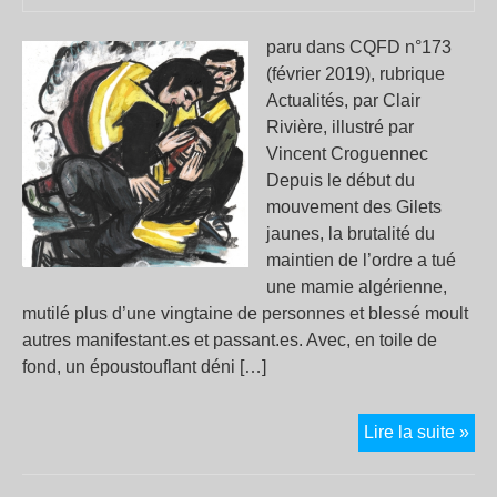
laïc
paru dans CQFD n°173
(février 2019), rubrique
Actualités, par Clair
Rivière, illustré par
Vincent Croguennec
Depuis le début du
mouvement des Gilets
jaunes, la brutalité du
maintien de l’ordre a tué
une mamie algérienne,
mutilé plus d’une vingtaine de personnes et blessé moult
autres manifestant.es et passant.es. Avec, en toile de
fond, un époustouflant déni […]
«
Lire la suite »
On
en