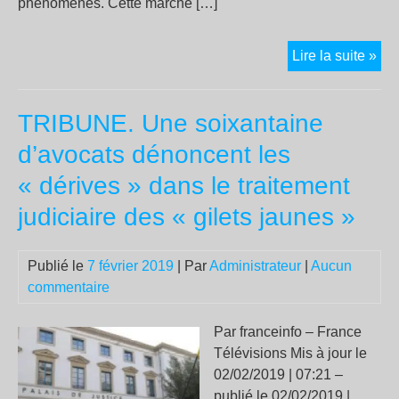
phénomènes. Cette marche […]
Sol
Lire la suite »
con
le
TRIBUNE. Une soixantaine
rac
et
d’avocats dénoncent les
les
« dérives » dans le traitement
vio
pol
judiciaire des « gilets jaunes »
Publié le
7 février 2019
| Par
Administrateur
|
Aucun
commentaire
Par franceinfo – France
Télévisions Mis à jour le
02/02/2019 | 07:21 –
publié le 02/02/2019 |