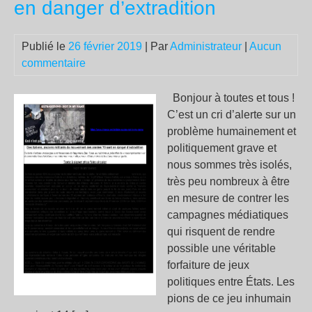
en danger d’extradition
:
soi
de
Publié le
26 février 2019
| Par
Administrateur
|
Aucun
lan
commentaire
le
7
Bonjour à toutes et tous !
ma
C’est un cri d’alerte sur un
à
problème humainement et
Par
politiquement grave et
nous sommes très isolés,
très peu nombreux à être
en mesure de contrer les
campagnes médiatiques
qui risquent de rendre
possible une véritable
forfaiture de jeux
politiques entre États. Les
pions de ce jeu inhumain