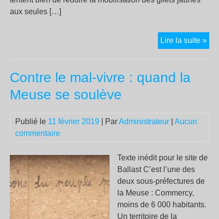
aux seules […]
Vio
Lire la suite »
:
«
Contre le mal-vivre : quand la
Co
des
Meuse se soulève
voi
brû
Publié le
11 février 2019
| Par
Administrateur
|
Aucun
ave
commentaire
les
rav
du
Texte inédit pour le site de
néo
Ballast C’est l’une des
dep
deux sous-préfectures de
40
la Meuse : Commercy,
ans
moins de 6 000 habitants.
est
Un territoire de la