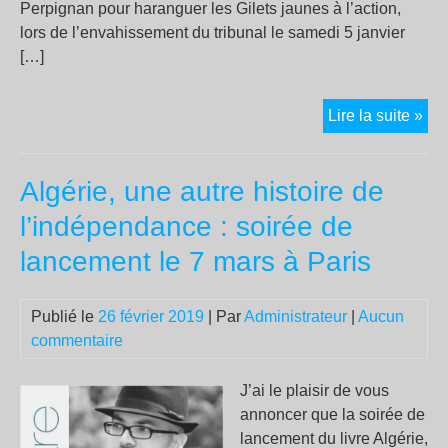
Perpignan pour haranguer les Gilets jaunes à l’action,
lors de l’envahissement du tribunal le samedi 5 janvier
[…]
Per
Lire la suite »
:
Il
Algérie, une autre histoire de
ava
trai
l’indépendance : soirée de
un
lancement le 7 mars à Paris
poli
de
« c
Publié le
26 février 2019
| Par
Administrateur
|
Aucun
un
commentaire
Gil
jau
J’ai le plaisir de vous
co
annoncer que la soirée de
à
lancement du livre Algérie,