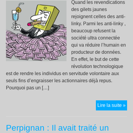
Quand les revendications
des gilets jaunes
rejoignent celles des anti-
linky. Parmi les anti-linky ,
beaucoup refusent la
société ultra connectée
qui va réduire l’humain en
producteur de données.
En effet, le but de cette
révolution technologique
est de rendre les individus en servitude volontaire aux
seuls fins d’engraisser les actionnaires déjà repus.
Pourquoi pas un […]
« R
Lire la suite »
la
tran
Perpignan : Il avait traité un
éne