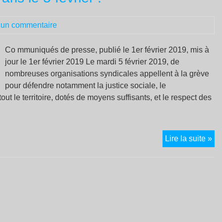
la
rév
un commentaire
a
dé
ch
Co mmuniqués de presse, publié le 1er février 2019, mis à
jour le 1er février 2019 Le mardi 5 février 2019, de
nombreuses organisations syndicales appellent à la grève
pour défendre notamment la justice sociale, le
ut le territoire, dotés de moyens suffisants, et le respect des
Co
Lire la suite »
la
de
du
se
pu
et
l’a