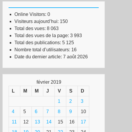
x
ertés
Online Visitors:
0
Visiteurs aujourd’hui:
150
nifestation
Total des vues:
8 063
tionale
Total des vues de la page:
3 993
Total des publications:
5 125
ris
Nombre total d’utilisateurs:
16
Date du dernier article:
7 août 2026
rier
février 2019
L
M
M
J
V
S
D
1
2
3
4
5
6
7
8
9
10
11
12
13
14
15
16
17