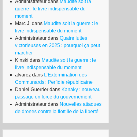
Administrateur
dans
Maudite soit la
guerre : le livre indispensable du
moment
Marc J.
dans
Maudite soit la guerre : le
livre indispensable du moment
Administrateur
dans
Quatre luttes
victorieuses en 2025 : pourquoi ça peut
marcher
Kinski
dans
Maudite soit la guerre : le
livre indispensable du moment
alvarez
dans
L’Extermination des
Communards : Perfidie républicaine
Daniel Guerrier
dans
Kanaky : nouveau
passage en force du gouvernement
ets
Administrateur
dans
Nouvelles attaques
unes
de drones contre la flottille de la liberté
e