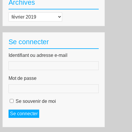
Archives
olte
Archives
jà
angé
Se connecter
Identifiant ou adresse e-mail
Mot de passe
ntre
struction
Se souvenir de moi
rvice
Se connecter
blic
tteinte