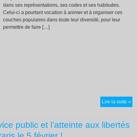
dans ses représentations, ses codes et ses habitudes.
Celui-ci a pourtant vocation à animer et à organiser ces
couches populaires dans toute leur diversité, pour leur
permettre de faire […]
Gil
Lire la suite »
ja
:
ce public et l’atteinte aux libertés
Ce
qu
ris le 5 février !