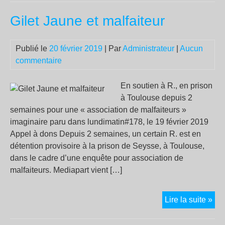
d’i
Gilet Jaune et malfaiteur
zap
:
«
Publié le
20 février 2019
| Par
Administrateur
|
Aucun
C’e
commentaire
un
for
En soutien à R., en prison
de
à Toulouse depuis 2
dém
semaines pour une « association de malfaiteurs »
réel
imaginaire paru dans lundimatin#178, le 19 février 2019
rad
Appel à dons Depuis 2 semaines, un certain R. est en
»
détention provisoire à la prison de Seysse, à Toulouse,
dans le cadre d’une enquête pour association de
malfaiteurs. Mediapart vient […]
Gil
Lire la suite »
Ja
et