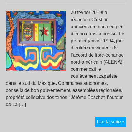
20 février 2019La
rédaction C’est un
anniversaire qui a eu peu
d’écho dans la presse. Le
premier janvier 1994, jour
d’entrée en vigueur de
l’accord de libre-échange
nord-américain (ALENA),
commençait le
soulèvement zapatiste
dans le sud du Mexique. Communes autonomes,
conseils de bon gouvernement, assemblées régionales,
propriété collective des terres : Jérôme Baschet, l’auteur
de La […]
25
Lire la suite »
ans