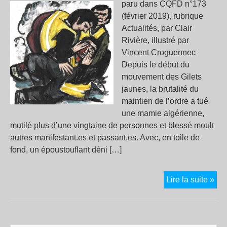
paru dans CQFD n°173
(février 2019), rubrique
Actualités, par Clair
Rivière, illustré par
Vincent Croguennec
Depuis le début du
mouvement des Gilets
jaunes, la brutalité du
maintien de l’ordre a tué
une mamie algérienne,
mutilé plus d’une vingtaine de personnes et blessé moult
autres manifestant.es et passant.es. Avec, en toile de
fond, un époustouflant déni […]
«
Lire la suite »
On
en
est