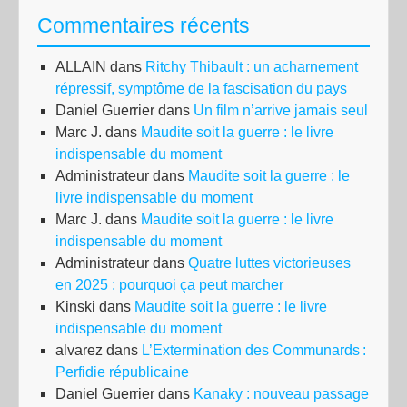
à
Commentaires récents
plu
de
ALLAIN
dans
Ritchy Thibault : un acharnement
110
répressif, symptôme de la fascisation du pays
ble
Daniel Guerrier
dans
Un film n’arrive jamais seul
gra
Marc J.
dans
Maudite soit la guerre : le livre
»
indispensable du moment
Administrateur
dans
Maudite soit la guerre : le
livre indispensable du moment
Marc J.
dans
Maudite soit la guerre : le livre
indispensable du moment
Administrateur
dans
Quatre luttes victorieuses
en 2025 : pourquoi ça peut marcher
Kinski
dans
Maudite soit la guerre : le livre
indispensable du moment
alvarez
dans
L’Extermination des Communards :
Perfidie républicaine
Daniel Guerrier
dans
Kanaky : nouveau passage