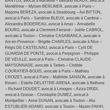
BANTOS, avocat à Marseille – Betrand BEAUX, avocat à
Montélimar – Myriam BERLINER, avocate à Paris –
Marjorie BEREZA, avocate à Strasbourg – Avi BITTON,
avocat à Paris – Sandrine BLEUX, avocate à Cambrai –
Alexandra BODEREAU, avocat à Arras – Annabelle
BOURG, avocate à Clermont-Ferrand – Joëlle CABROL,
avocate à Toulon – Christine CASABIANCA, avocate à
Aix-en-Provence – Brigitte CHARLES, avocate à Nice –
Régis DE CASTELNAU, avocat à Paris – Cyril DE
GUARDIA DE PONTE, avocat à Perpignan – Philippe
DE VEULLE, avocat à Paris – Christine CLAUDE-
MAYSONNADE, avocate à Tarbes – Clotilde
COURATIER-BOUIS, avocate à Paris – Mathieu
CROIZET, avocat à Paris – Mathilde SANSON, avocate à
Rouen – Estelle DELATTRE-ARENA, avocate à Bethune
– Richard DOUDET, avocat à Limoges – Aziza DRIDI,
avocat à Grasse – Christophe DUMEZ, avocat à
Montpellier – Anne DUNAN, avocate à Toulon – Alix
ESTUBLIER-ADAMO, avocate à Toulon – Mazen FAKIH,