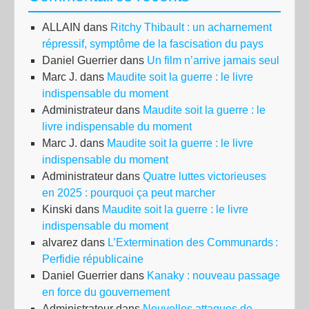
le
ALLAIN
dans
Ritchy Thibault : un acharnement
gou
répressif, symptôme de la fascisation du pays
Daniel Guerrier
dans
Un film n’arrive jamais seul
Marc J.
dans
Maudite soit la guerre : le livre
indispensable du moment
Administrateur
dans
Maudite soit la guerre : le
livre indispensable du moment
Marc J.
dans
Maudite soit la guerre : le livre
indispensable du moment
Administrateur
dans
Quatre luttes victorieuses
en 2025 : pourquoi ça peut marcher
Kinski
dans
Maudite soit la guerre : le livre
indispensable du moment
alvarez
dans
L’Extermination des Communards :
Perfidie républicaine
Daniel Guerrier
dans
Kanaky : nouveau passage
en force du gouvernement
Administrateur
dans
Nouvelles attaques de