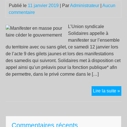
Publié le
11 janvier 2019
| Par
Administrateur
|
Aucun
commentaire
L’Union syndicale
Solidaires appelle à
manifester sur l’ensemble
du territoire avec ou sans gilet, ce samedi 12 janvier lors
de l’acte 9 des gilets jaunes et lors des manifestations
des samedis qui suivront. Solidaires met à disposition cet
appel ainsi qu’un préavis pour la fonction publique* afin
de permettre, dans le privé comme dans le […]
Man
Lire la suite »
en
ma
pou
fair
Commentaires récents
céd