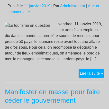
il
Publié le
11 janvier 2019
| Par
Administrateur
|
Aucun
n’y
commentaire
a
qu
vendredi 11 janvier 2019,
les
par admi2 Un emploi sur
mo
dix dans le monde, la première source de recettes pour
qui
près de 50 pays, le tourisme reste avant tout une affaire
ne
de gros sous. Pour cela, on recompose la géographie
se
autour de lieux emblématiques, on aménage le bord de
ren
mer, la montagne, le centre-ville, l’arrière-pays, la […]
pas
!
Le
Lire la suite »
tou
en
Manifester en masse pour faire
que
céder le gouvernement