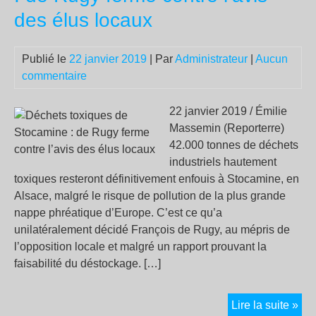
jau
des élus locaux
?
Co
ça
Publié le
22 janvier 2019
| Par
Administrateur
|
Aucun
ma
commentaire
?
22 janvier 2019 / Émilie
Massemin (Reporterre)
42.000 tonnes de déchets
industriels hautement
toxiques resteront définitivement enfouis à Stocamine, en
Alsace, malgré le risque de pollution de la plus grande
nappe phréatique d’Europe. C’est ce qu’a
unilatéralement décidé François de Rugy, au mépris de
l’opposition locale et malgré un rapport prouvant la
faisabilité du déstockage. […]
Déc
Lire la suite »