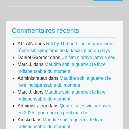
tox
de
Sto
:
Commentaires récents
de
Ru
ALLAIN
dans
Ritchy Thibault : un acharnement
fer
répressif, symptôme de la fascisation du pays
con
Daniel Guerrier
dans
Un film n’arrive jamais seul
l’av
Marc J.
dans
Maudite soit la guerre : le livre
des
indispensable du moment
élu
Administrateur
dans
Maudite soit la guerre : le
loc
livre indispensable du moment
Marc J.
dans
Maudite soit la guerre : le livre
indispensable du moment
Administrateur
dans
Quatre luttes victorieuses
en 2025 : pourquoi ça peut marcher
Kinski
dans
Maudite soit la guerre : le livre
indispensable du moment