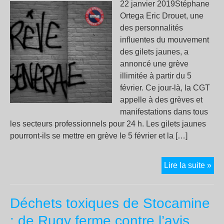
22 janvier 2019Stéphane
Ortega Eric Drouet, une
des personnalités
influentes du mouvement
des gilets jaunes, a
annoncé une grève
illimitée à partir du 5
février. Ce jour-là, la CGT
appelle à des grèves et
manifestations dans tous
les secteurs professionnels pour 24 h. Les gilets jaunes
pourront-ils se mettre en grève le 5 février et la […]
Grè
Lire la suite »
illi
pou
Déchets toxiques de Stocamine
les
gile
: de Rugy ferme contre l’avis