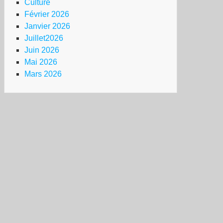
Culture
connue
Février 2026
r
Janvier 2026
Juillet2026
urs
Juin 2026
appel
Mai 2026
Mars 2026
sailles
toire
ur
fense
ndicale
ndicalisme
RIE.
s
te
mmes