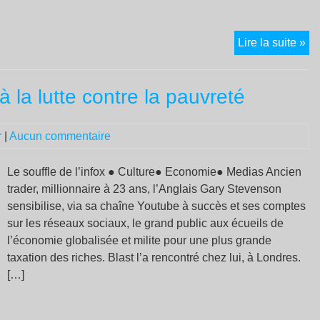
No
Lire la suite »
at
de
 la lutte contre la pauvreté
dr
co
la
r
|
Aucun commentaire
flot
de
Le souffle de l’infox ● Culture● Economie● Medias Ancien
la
trader, millionnaire à 23 ans, l’Anglais Gary Stevenson
lib
sensibilise, via sa chaîne Youtube à succès et ses comptes
sur les réseaux sociaux, le grand public aux écueils de
l’économie globalisée et milite pour une plus grande
taxation des riches. Blast l’a rencontré chez lui, à Londres.
[…]