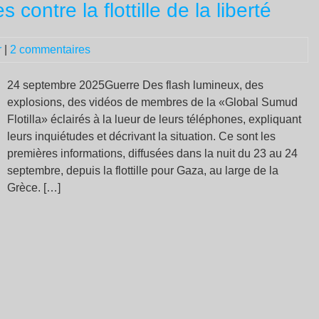
de
contre la flottille de la liberté
dr
cl
pr
!
les
r
|
2 commentaires
ar
co
24 septembre 2025Guerre Des flash lumineux, des
les
explosions, des vidéos de membres de la «Global Sumud
ga
Flotilla» éclairés à la lueur de leurs téléphones, expliquant
de
leurs inquiétudes et décrivant la situation. Ce sont les
Da
premières informations, diffusées dans la nuit du 23 au 24
septembre, depuis la flottille pour Gaza, au large de la
Grèce. […]