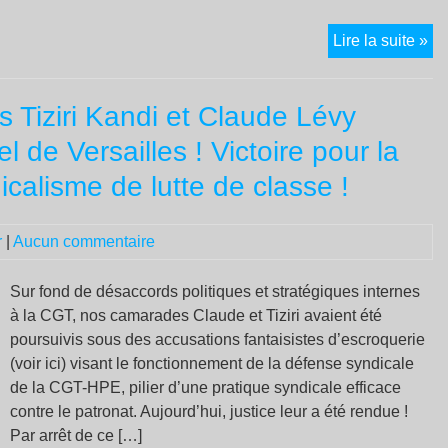
Le
Lire la suite »
pr
es
 Tiziri Kandi et Claude Lévy
un
au
 de Versailles ! Victoire pour la
po
icalisme de lutte de classe !
les
en
fr
r
|
Aucun commentaire
Sur fond de désaccords politiques et stratégiques internes
à la CGT, nos camarades Claude et Tiziri avaient été
poursuivis sous des accusations fantaisistes d’escroquerie
(voir ici) visant le fonctionnement de la défense syndicale
de la CGT-HPE, pilier d’une pratique syndicale efficace
contre le patronat. Aujourd’hui, justice leur a été rendue !
Par arrêt de ce […]