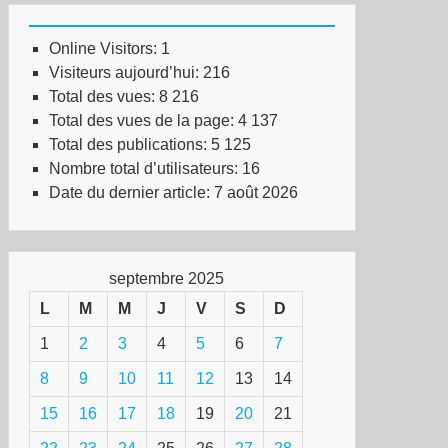
s
Online Visitors:
1
isons
Visiteurs aujourd’hui:
216
pagnoles,
Total des vues:
8 216
e
Total des vues de la page:
4 137
baine
Total des publications:
5 125
ur
Nombre total d’utilisateurs:
16
Date du dernier article:
7 août 2026
treprises
ançaises
septembre 2025
L
M
M
J
V
S
D
1
2
3
4
5
6
7
8
9
10
11
12
13
14
15
16
17
18
19
20
21