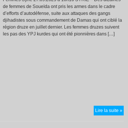
re
de femmes de Soueïda ont pris les armes dans le cadre
pa
d’efforts d’autodéfense, suite aux attaques des gangs
la
djihadistes sous commandement de Damas qui ont ciblé la
co
région druze en juillet dernier. Les femmes druzes suivent
d’
les pas des YPJ kurdes qui ont été pionnières dans […]
de
Ver
!
Vic
po
la
dé
sy
et
le
sy
SY
Lire la suite »
de
Le
lut
fe