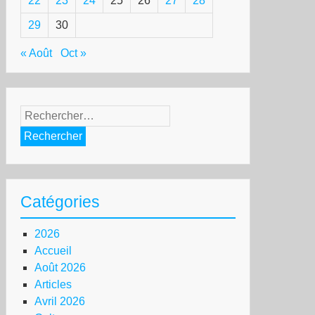
22
23
24
25
26
27
28
29
30
« Août
Oct »
Rechercher :
bité
Catégories
s
marades
2026
iri
Accueil
ndi
Août 2026
Articles
aude
Avril 2026
vy