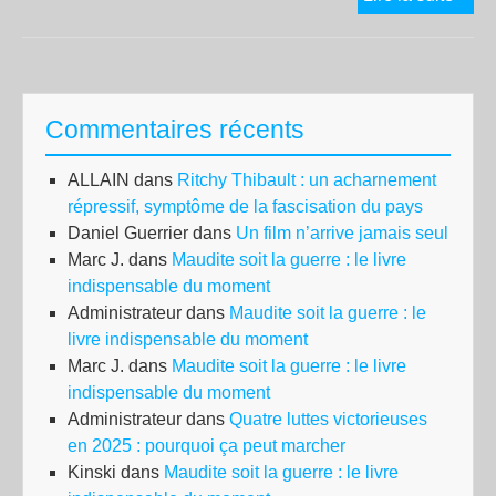
dro
et
son
mé
Commentaires récents
Pie
Éd
ALLAIN
dans
Ritchy Thibault : un acharnement
Sté
répressif, symptôme de la fascisation du pays
s’in
Daniel Guerrier
dans
Un film n’arrive jamais seul
à
Marc J.
dans
Maudite soit la guerre : le livre
l’un
indispensable du moment
cat
Administrateur
dans
Maudite soit la guerre : le
de
livre indispensable du moment
l’O
Marc J.
dans
Maudite soit la guerre : le livre
indispensable du moment
Administrateur
dans
Quatre luttes victorieuses
en 2025 : pourquoi ça peut marcher
Kinski
dans
Maudite soit la guerre : le livre