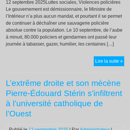
12 septembre 2025Luttes sociales, Violences policières
Le gouvernement est démissionnaire, le Ministre de
l’Intérieur n’a plus aucun mandat, et pourtant il se permet
de continuer à déchaîner une sauvagerie policière
absolue contre la population. Le 10 septembre, de l’aube
à minuit, 80.000 policiers et gendarmes ont passé leur
journée à tabasser, gazer, humilier, les centaines […]
10
Lire la suite »
Sep
:
L’extrême droite et son mécène
sau
pol
Pierre-Édouard Stérin s’infiltrent
à l’université catholique de
l’Ouest
Publié le
12 septembre 2025
| Par
Administrateur
|