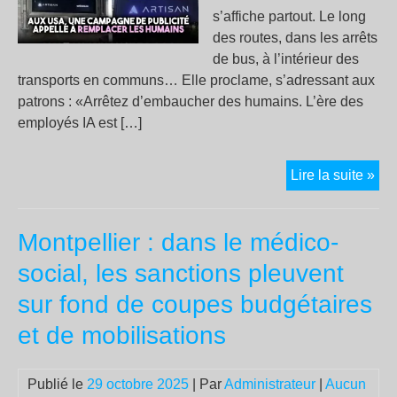
s’affiche partout. Le long
des routes, dans les arrêts
de bus, à l’intérieur des
transports en communs… Elle proclame, s’adressant aux
patrons : «Arrêtez d’embaucher des humains. L’ère des
employés IA est […]
Int
Lire la suite »
arti
:
Montpellier : dans le médico-
l’h
est-
social, les sanctions pleuvent
elle
sur fond de coupes budgétaires
de
obs
et de mobilisations
pou
les
Publié le
29 octobre 2025
| Par
Administrateur
|
Aucun
pat