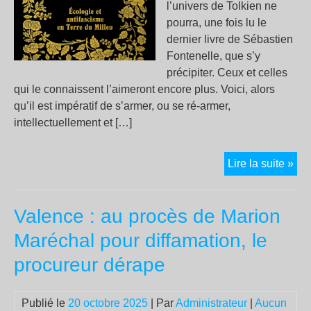
l’univers de Tolkien ne
pourra, une fois lu le
dernier livre de Sébastien
Fontenelle, que s’y
précipiter. Ceux et celles
qui le connaissent l’aimeront encore plus. Voici, alors
qu’il est impératif de s’armer, ou se ré-armer,
intellectuellement et […]
La
Lire la suite »
ga
Tol
Valence : au procès de Marion
Maréchal pour diffamation, le
procureur dérape
Publié le
20 octobre 2025
| Par
Administrateur
|
Aucun