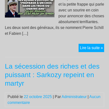
et la petite frappe qui parle
avec un sourire en coin
pour annoncer des choses
absolument terrifiantes.
Les deux sont des généraux, ils se nomment Pierre Schill
et Fabien […]
No
Lire la suite »
dir
no
La sécession des riches et des
pré
ver
puissant : Sarkozy repeint en
la
martyr
gue
Publié le
22 octobre 2025
| Par
Administrateur
|
Aucun
commentaire