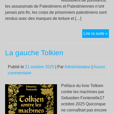
redoublent de puissance,
les assassinats de Palestiniens et Palestiniennes n’ont
jamais pris fin, les corps de prisonniers palestiniens sont
rendus avec des marques de torture et […]
Bo
Lire la suite »
sur
Gaz
La gauche Tolkien
vio
fas
en
Publié le
21 octobre 2025
| Par
Administrateur
|
Aucun
Cis
commentaire
:
le
Préface du livre Tolkien
gén
contre les machines par
con
Sebastien Fontenelle17
en
octobre 2025 Quiconque
Pal
ne connaîtrait pas encore