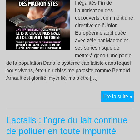
Inégalités Fin de
l’autorisation des
découverts : comment une
directive de l’Union
Européenne appliquée
avec zèle par Macron et
ses sbires risque de
mettre à genou une partie
de la population Dans le système capitaliste dans lequel
nous vivons, être un richissime parasite comme Bernard
Arnault est glorifié, mythifié, mais être […]
Inte
Lire la suite »
les
déc
Lactalis : l’ogre du lait continue
?
La
de polluer en toute impunité
der