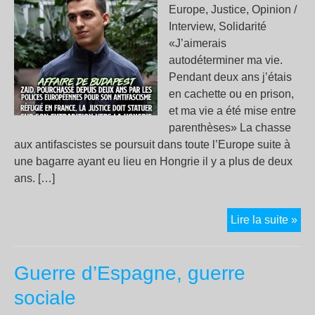
Europe, Justice, Opinion /
Interview, Solidarité
«J’aimerais
autodéterminer ma vie.
Pendant deux ans j’étais
en cachette ou en prison,
et ma vie a été mise entre
parenthèses» La chasse
aux antifascistes se poursuit dans toute l’Europe suite à
une bagarre ayant eu lieu en Hongrie il y a plus de deux
ans. […]
Aff
Lire la suite »
de
Bud
Guerre d’Espagne, guerre
:
pou
sociale
la