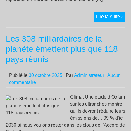
Lim
Lire la suite »
du
droi
Les 308 milliardaires de la
de
grè
planète émettent plus que 118
:
pays réunis
un
str
à
Publié le
30 octobre 2025
| Par
Administrateur
|
Aucun
l’œ
commentaire
à
l’é
Climat Une étude d’Oxfam
eur
sur les ultrariches montre
qu’ils devront réduire leurs
émissions de… 99 % d’ici
2030 si nous voulons rester dans les clous de l’Accord de