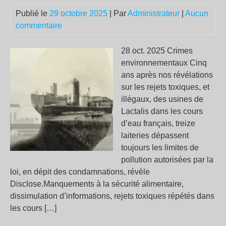
me
Publié le
29 octobre 2025
| Par
Administrateur
|
Aucun
anti
commentaire
pau
des
mac
28 oct. 2025 Crimes
environnementaux Cinq
ans après nos révélations
sur les rejets toxiques, et
illégaux, des usines de
Lactalis dans les cours
d’eau français, treize
laiteries dépassent
toujours les limites de
pollution autorisées par la
loi, en dépit des condamnations, révèle
Disclose.Manquements à la sécurité alimentaire,
dissimulation d’informations, rejets toxiques répétés dans
les cours […]