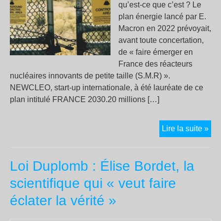
qu’est-ce que c’est ? Le
plan énergie lancé par E.
Macron en 2022 prévoyait,
avant toute concertation,
de « faire émerger en
France des réacteurs
nucléaires innovants de petite taille (S.M.R) ».
NEWCLEO, start-up internationale, à été lauréate de ce
plan intitulé FRANCE 2030.20 millions […]
NE
Lire la suite »
un
no
Loi Duplomb : Élise Bordet, la
typ
de
scientifique qui « veut faire
réa
éclater la vérité »
nuc
pri