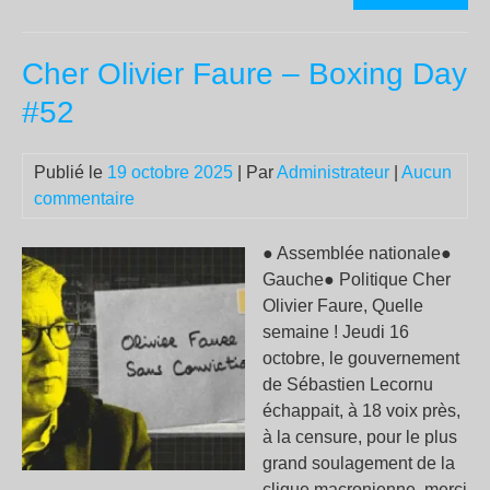
Kin
Da
Cher Olivier Faure – Boxing Day
:
7
#52
mil
de
Publié le
19 octobre 2025
| Par
Administrateur
|
Aucun
per
commentaire
man
con
Tr
● Assemblée nationale●
aux
Gauche● Politique Cher
US
Olivier Faure, Quelle
semaine ! Jeudi 16
octobre, le gouvernement
de Sébastien Lecornu
échappait, à 18 voix près,
à la censure, pour le plus
grand soulagement de la
clique macronienne, merci