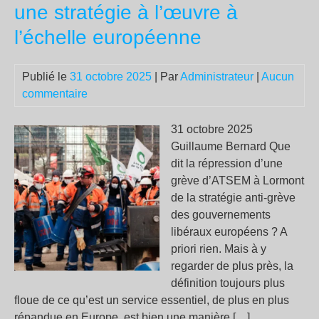
poli
une stratégie à l’œuvre à
co
l’échelle européenne
les
emp
Publié le
31 octobre 2025
| Par
Administrateur
|
Aucun
commentaire
31 octobre 2025
Guillaume Bernard Que
dit la répression d’une
grève d’ATSEM à Lormont
de la stratégie anti-grève
des gouvernements
libéraux européens ? A
priori rien. Mais à y
regarder de plus près, la
définition toujours plus
floue de ce qu’est un service essentiel, de plus en plus
répandue en Europe, est bien une manière […]