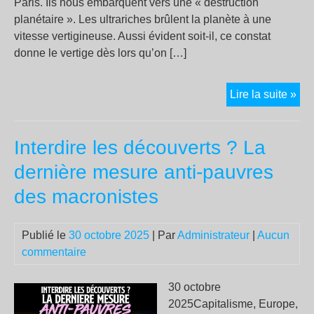
Paris. Ils nous embarquent vers une « destruction
planétaire ». Les ultrariches brûlent la planète à une
vitesse vertigineuse. Aussi évident soit-il, ce constat
donne le vertige dès lors qu’on […]
Les
Lire la suite »
30
mil
Interdire les découverts ? La
de
la
dernière mesure anti-pauvres
pla
des macronistes
éme
plu
qu
Publié le
30 octobre 2025
| Par
Administrateur
|
Aucun
118
commentaire
pay
réu
30 octobre
2025Capitalisme, Europe,