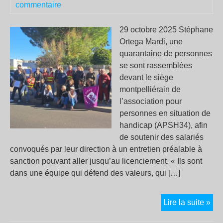
commentaire
?
29 octobre 2025 Stéphane
Ortega Mardi, une
quarantaine de personnes
se sont rassemblées
devant le siège
montpelliérain de
l’association pour
personnes en situation de
handicap (APSH34), afin
de soutenir des salariés
convoqués par leur direction à un entretien préalable à
sanction pouvant aller jusqu’au licenciement. « Ils sont
dans une équipe qui défend des valeurs, qui […]
Mon
Lire la suite »
da