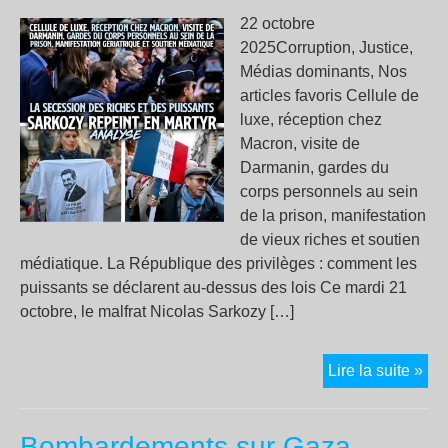
22 octobre
2025Corruption, Justice,
Médias dominants, Nos
articles favoris Cellule de
luxe, réception chez
Macron, visite de
Darmanin, gardes du
corps personnels au sein
de la prison, manifestation
de vieux riches et soutien
médiatique. La République des privilèges : comment les
puissants se déclarent au-dessus des lois Ce mardi 21
octobre, le malfrat Nicolas Sarkozy […]
La
Lire la suite »
séc
des
Bombardements sur Gaza,
ric