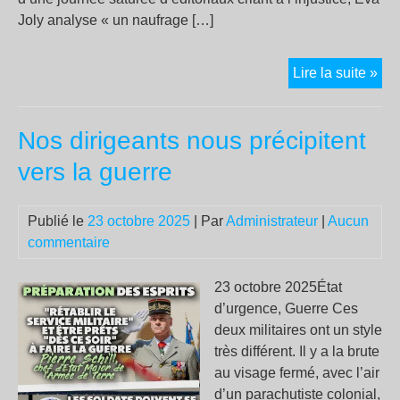
Joly analyse « un naufrage […]
Sar
Lire la suite »
en
pris
Nos dirigeants nous précipitent
«u
nau
vers la guerre
méd
pou
Publié le
23 octobre 2025
| Par
Administrateur
|
Aucun
Ev
commentaire
Jol
23 octobre 2025État
d’urgence, Guerre Ces
deux militaires ont un style
très différent. Il y a la brute
au visage fermé, avec l’air
d’un parachutiste colonial,