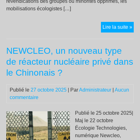
revendications des groupes ou minorités opprimés, les
mobilisations écologistes […]
Wo
Lire la suite »
et
nég
NEWCLEO, un nouveau type
de réacteur nucléaire privé dans
le Chinonais ?
Publié le
27 octobre 2025
| Par
Administrateur
|
Aucun
commentaire
Publié le 25 octobre 2025|
Maj le 22 octobre
Écologie Technologies,
numérique Newcleo,