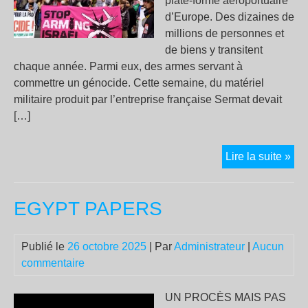
plate-forme aéroportuaire
d’Europe. Des dizaines de
millions de personnes et
de biens y transitent
chaque année. Parmi eux, des armes servant à
commettre un génocide. Cette semaine, du matériel
militaire produit par l’entreprise française Sermat devait
[…]
Aér
Lire la suite »
de
Roi
EGYPT PAPERS
Cha
de-
Gau
Publié le
26 octobre 2025
| Par
Administrateur
|
Aucun
:
commentaire
man
con
UN PROCÈS MAIS PAS
l’e