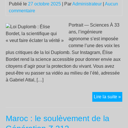
da
Publié le
27 octobre 2025
| Par
Administrateur
|
Aucun
le
commentaire
Chi
Portrait — Sciences À 33
ans, l’ingénieure
agronome s’est imposée
comme l’une des voix les
plus critiques de la loi Duplomb. Sur Instagram, Élise
Bordet rend la science accessible pour donner envie aux
citoyens d’agir pour la protection du vivant. Vous avez
peut-être vu passer sa vidéo au milieu de l’été, adressée
à Gabriel Attal, […]
Loi
Lire la suite »
Dup
Éli
Maroc : le soulèvement de la
Bor
la