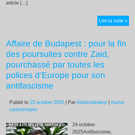
article […]
Dep
Lire la suite »
Zy
et
Affaire de Budapest : pour la fin
Bou
16
des poursuites contre Zaid,
per
pourchassé par toutes les
son
mor
polices d’Europe pour son
sui
antifascisme
à
un
ten
Publié le
25 octobre 2025
| Par
Administrateur
|
Aucun
de
commentaire
con
de
24 octobre
pol
2025Antifascisme,