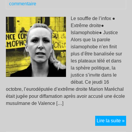
commentaire
Le souffle de l’infox ●
Extrême droite●
Islamophobie● Justice
Alors que la parole
islamophobe n’en finit
plus d’être banalisée sur
les plateaux télé et dans
la sphère politique, la
justice s’invite dans le
débat. Ce jeudi 16
octobre, l’eurodéputée d’extrême droite Marion Maréchal
était jugée pour diffamation après avoir accusé une école
musulmane de Valence […]
Val
Lire la suite »
: