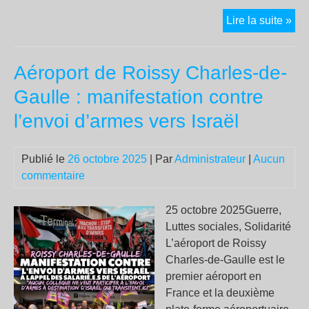
Ma
Lire la suite »
:
le
Aéroport de Roissy Charles-de-
sou
de
Gaulle : manifestation contre
la
l’envoi d’armes vers Israël
Gén
Z
21
Publié le
26 octobre 2025
| Par
Administrateur
|
Aucun
commentaire
25 octobre 2025Guerre,
Luttes sociales, Solidarité
L’aéroport de Roissy
Charles-de-Gaulle est le
premier aéroport en
France et la deuxième