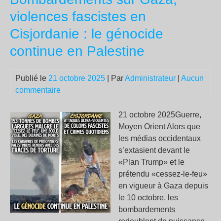
et
violences fascistes en
des
Cisjordanie : le génocide
pui
:
continue en Palestine
Sar
rep
Publié le
21 octobre 2025
| Par
Administrateur
|
Aucun
en
commentaire
mar
21 octobre 2025Guerre,
Moyen Orient Alors que
les médias occidentaux
s’extasient devant le
«Plan Trump» et le
prétendu «cessez-le-feu»
en vigueur à Gaza depuis
le 10 octobre, les
bombardements