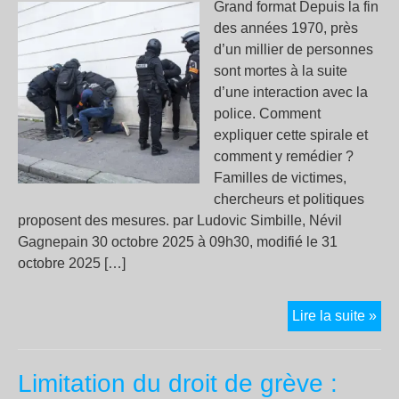
Grand format Depuis la fin
des années 1970, près
d’un millier de personnes
sont mortes à la suite
d’une interaction avec la
police. Comment
expliquer cette spirale et
comment y remédier ?
Familles de victimes,
chercheurs et politiques
proposent des mesures. par Ludovic Simbille, Névil
Gagnepain 30 octobre 2025 à 09h30, modifié le 31
octobre 2025 […]
Dé
Lire la suite »
liés
à
Limitation du droit de grève :
la