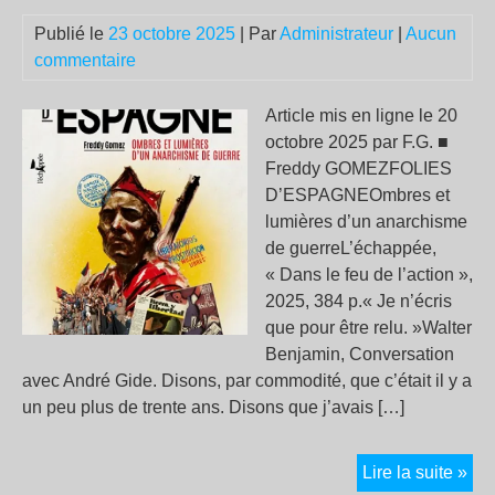
fin
Publié le
23 octobre 2025
| Par
Administrateur
|
Aucun
des
commentaire
pou
con
Zai
Article mis en ligne le 20
pou
octobre 2025 par F.G. ■
par
Freddy GOMEZFOLIES
tou
D’ESPAGNEOmbres et
les
lumières d’un anarchisme
pol
de guerreL’échappée,
d’E
« Dans le feu de l’action »,
pou
2025, 384 p.« Je n’écris
son
que pour être relu. »Walter
ant
Benjamin, Conversation
avec André Gide. Disons, par commodité, que c’était il y a
un peu plus de trente ans. Disons que j’avais […]
Gue
Lire la suite »