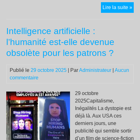
Lac
Lire la suite »
:
l’o
Intelligence artificielle :
du
lait
l’humanité est-elle devenue
con
obsolète pour les patrons ?
de
pol
en
Publié le
29 octobre 2025
| Par
Administrateur
|
Aucun
tou
commentaire
imp
29 octobre
2025Capitalisme,
Inégalités La dystopie est
déjà là. Aux USA ces
derniers jours, une
publicité qui semble sortir
d’un film de science-fiction