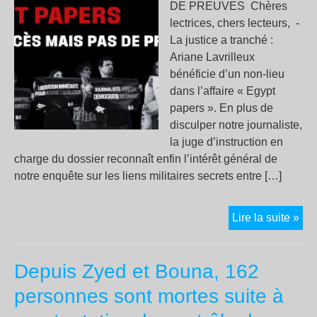
DE PREUVES ­ Chères
d’a
lectrices, chers lecteurs, ­ ­
ver
La justice a tranché :
Isra
Ariane Lavrilleux
bénéficie d’un non-lieu
dans l’affaire « Egypt
papers ». En plus de
disculper notre journaliste,
la juge d’instruction en
charge du dossier reconnaît enfin l’intérêt général de
notre enquête sur les liens militaires secrets entre […]
EG
Lire la suite »
PA
Depuis Zyed et Bouna, 162
personnes sont mortes suite à