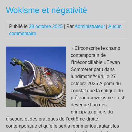
le
Wokisme et négativité
méd
soc
les
Publié le
28 octobre 2025
| Par
Administrateur
|
Aucun
san
commentaire
ple
sur
« Circonscrire le champ
fon
contemporain de
de
l’irréconciliable »Erwan
cou
Sommerer paru dans
bud
lundimatin#494, le 27
et
octobre 2025 À partir du
de
constat que la critique du
mob
prétendu « wokisme » est
devenue l’un des
principaux piliers du
discours et des pratiques de l’extrême-droite
contemporaine et qu’elle sert à réprimer tout autant les