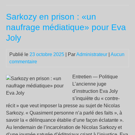
d’E
gue
Sarkozy en prison : «un
soc
naufrage médiatique» pour Eva
Joly
Publié le
23 octobre 2025
| Par
Administrateur
|
Aucun
commentaire
Entretien — Politique
L’ancienne juge
d’instruction Eva Joly
s’inquiète du « contre-
récit » que veut imposer la presse au sujet de Nicolas
Sarkozy. « Quasiment personne n’a parlé des faits », à
savoir la « délinquance établie d’une façon éclatante ».
Au lendemain de l’incarcération de Nicolas Sarkozy et
d’une journée saturée d’éditoriaux criant à l’injustice, Eva