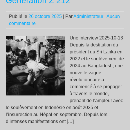
Génération Z 212
sci
qui
Publié le
26 octobre 2025
| Par
Administrateur
|
Aucun
« v
commentaire
fair
écl
la
Une interview 2025-10-13
véri
Depuis la destitution du
président du Sri Lanka en
2022 et le soulèvement de
2024 au Bangladesh, une
nouvelle vague
révolutionnaire a
commencé à se propager
à travers le monde,
prenant de l’ampleur avec
le soulèvement en Indonésie en août 2025 et
l’insurrection au Népal en septembre. Depuis lors,
d’intenses manifestations ont […]