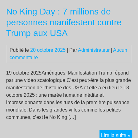
au
No King Day : 7 millions de
pro
de
personnes manifestent contre
Mar
Trump aux USA
Mar
pou
dif
Publié le
20 octobre 2025
| Par
Administrateur
|
Aucun
le
commentaire
pro
dér
19 octobre 2025Amériques, Manifestation Trump répond
par une vidéo scatologique C’est peut-être la plus grande
manifestation de l’histoire des USA et elle a eu lieu le 18
octobre 2025 : une marée humaine inédite et
impressionnante dans les rues de la première puissance
mondiale. Dans les grandes villes comme les petites
communes, c’est le No King […]
No
Lire la suite »