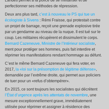
Landes permet à la police de se militariser et de
perfectionner ses méthodes de répression.
Deux ans plus tard,
c’est à nouveau le PS qui tue un
écologiste à Sivens
: Rémi Fraisse, qui protestait contre
un projet de barrage, reçoit une grenade explosive tirée
par un gendarme au niveau de la nuque. Il est tué sur le
coup. Les militaires récupèrent et dissimulent le corps.
Bernard Cazeneuve, Ministre de l’Intérieur socialiste
,
ment pour protéger ses hommes, puis fait interdire et
réprimer les manifestations rendant hommage au défunt.
C’est le même Bernard Cazeneuve qui fera voter, en
2017,
la «loi sur la présomption de légitime défense»
,
demandée par l’extrême droite, qui permet aux policiers
de tuer pour un «refus d’obtempérer».
En 2015, ce sont toujours les socialistes qui décrètent
l’État d’urgence après les attentats de novembre
, une
mesure exceptionnellement grave, immédiatement
utilisée pour réprimer et assigner à résidence des