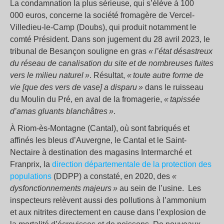
La condamnation la plus sérieuse, qui s’élève à 100
000 euros, concerne la société fromagère de Vercel-
Villedieu-le-Camp (Doubs), qui produit notamment le
comté Président. Dans son jugement du 28 avril 2023, le
tribunal de Besançon souligne en gras
« l’état désastreux
du réseau de canalisation du site et de nombreuses fuites
vers le milieu naturel »
. Résultat,
« toute autre forme de
vie [que des vers de vase] a disparu »
dans le ruisseau
du Moulin du Pré, en aval de la fromagerie,
« tapissée
d’amas gluants blanchâtres »
.
À Riom-ès-Montagne (Cantal), où sont fabriqués et
affinés les bleus d’Auvergne, le Cantal et le Saint-
Nectaire à destination des magasins Intermarché et
Franprix, la
direction départementale de la protection des
populations
(DDPP) a constaté, en 2020, des
«
dysfonctionnements majeurs »
au sein de l’usine. Les
inspecteurs relèvent aussi des pollutions à l’ammonium
et aux nitrites directement en cause dans l’explosion de