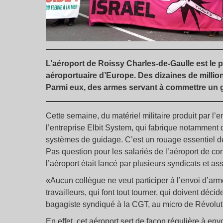
L’aéroport de Roissy Charles-de-Gaulle est le 
aéroportuaire d’Europe. Des dizaines de millio
Parmi eux, des armes servant à commettre un 
Cette semaine, du matériel militaire produit par l’
l’entreprise Elbit System, qui fabrique notamment 
systèmes de guidage. C’est un rouage essentiel de
Pas question pour les salariés de l’aéroport de co
l’aéroport était lancé par plusieurs syndicats et a
«Aucun collègue ne veut participer à l’envoi d’armes
travailleurs, qui font tout tourner, qui doivent décid
bagagiste syndiqué à la CGT, au micro de Révolu
En effet, cet aéroport sert de façon régulière à envo