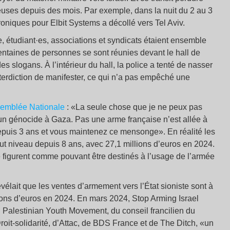
lleuses depuis des mois. Par exemple, dans la nuit du 2 au 3
niques pour Elbit Systems a décollé vers Tel Aviv.
e, étudiant·es, associations et syndicats étaient ensemble
entaines de personnes se sont réunies devant le hall de
s slogans. À l’intérieur du hall, la police a tenté de nasser
interdiction de manifester, ce qui n’a pas empêché une
ssemblée Nationale
: «La seule chose que je ne peux pas
à un génocide à Gaza. Pas une arme française n’est allée à
depuis 3 ans et vous maintenez ce mensonge». En réalité les
haut niveau depuis 8 ans, avec 27,1 millions d’euros en 2024.
e figurent comme pouvant être destinés à l’usage de l’armée
vélait que les ventes d’armement vers l’État sioniste sont à
lions d’euros en 2024. En mars 2024, Stop Arming Israel
du Palestinian Youth Movement, du conseil francilien du
oit-solidarité, d’Attac, de BDS France et de The Ditch, «un