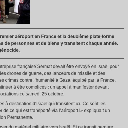
premier aéroport en France et la deuxième plate-forme
ns de personnes et de biens y transitent chaque année.
génocide.
entreprise française Sermat devait être envoyé en Israël pour
des drones de guerre, des lanceurs de missile et des
s crimes contre l’humanité à Gaza, équipé par la France.
ntinuer à être complices : un appel à manifester devant
ssociations ce samedi 25 octobre.
 à destination d’Israël qui transitent ici. Ce sont les
er de ce qui est transporté via l’aéroport !» expliquait un
tion Permanente.
yer du matériel militaire vers Israël. Et ce transit perdure