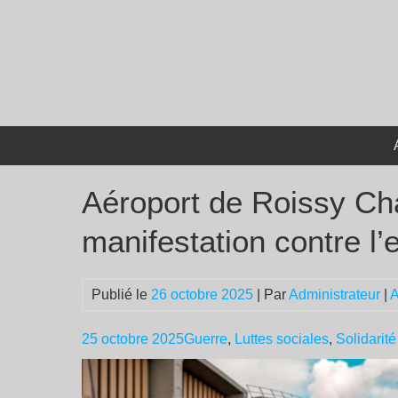
Passer
au
contenu
Aéroport de Roissy Cha
manifestation contre l’
Publié le
26 octobre 2025
| Par
Administrateur
|
A
25 octobre 2025
Guerre
,
Luttes sociales
,
Solidarité