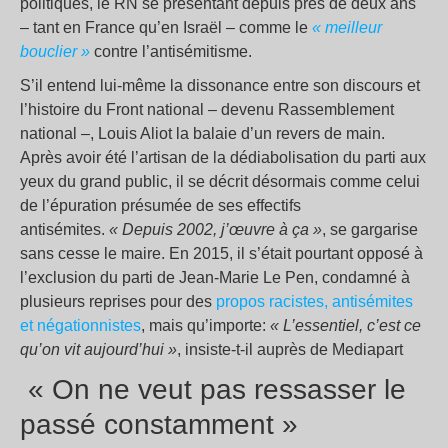
politiques, le RN se présentant depuis près de deux ans
– tant en France qu’en Israël – comme le
« meilleur
bouclier »
contre l’antisémitisme.
S’il entend lui-même la dissonance entre son discours et
l’histoire du Front national – devenu Rassemblement
national –, Louis Aliot la balaie d’un revers de main.
Après avoir été l’artisan de la dédiabolisation du parti aux
yeux du grand public, il se décrit désormais comme celui
de l’épuration présumée de ses effectifs
antisémites.
«
Depuis 2002, j’œuvre à ça »
, se gargarise
sans cesse le maire. En 2015, il s’était pourtant opposé à
l’exclusion du parti de Jean-Marie Le Pen, condamné à
plusieurs reprises pour des
propos racistes, antisémites
et négationnistes
, mais qu’importe:
« L’essentiel, c’est ce
qu’on vit aujourd’hui »
, insiste-t-il auprès de Mediapart
« On ne veut pas ressasser le
passé constamment »