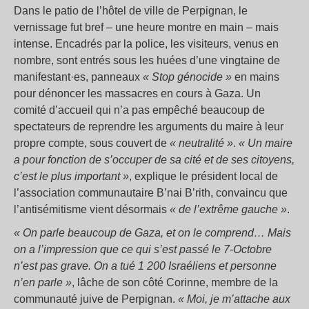
Dans le patio de l’hôtel de ville de Perpignan, le
vernissage fut bref – une heure montre en main – mais
intense. Encadrés par la police, les visiteurs, venus en
nombre, sont entrés sous les huées d’une vingtaine de
manifestant·es, panneaux
« Stop
génocide »
en mains
pour dénoncer les massacres en cours à Gaza. Un
comité d’accueil qui n’a pas empêché beaucoup de
spectateurs de reprendre les arguments du maire à leur
propre compte, sous couvert de
« neutralité »
.
«
Un maire
a pour fonction de s’occuper de sa cité et de ses citoyens,
c’est le plus important »
, explique le président local de
l’association communautaire B’nai B’rith, convaincu que
l’antisémitisme vient désormais
« de l’extrême gauche »
.
«
On parle beaucoup de Gaza, et on le comprend… Mais
on a l’impression que ce qui s’est passé le 7-Octobre
n’est pas grave. On a tué 1 200 Israéliens et personne
n’en parle »
, lâche de son côté Corinne, membre de la
communauté juive de Perpignan.
«
Moi, je m’attache aux