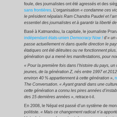
foule, des journalistes ont été agressés et des si
sans frontières
. L’organisation
« condamne ces viol
le président népalais Ram Chandra Paudel et l’armée
essentiel des journalistes et à garantir la liberté d
Basé à Katmandou, la capitale, le journaliste Pr
indépendant états-unien
Democracy Now !
d’
« un 
passe actuellement ni dans quelle direction le pays
étatiques ont été détruites ou ne fonctionnent plus.
génération qui a mené les manifestations, pour nou
« Pour la première fois dans l’histoire du pays, 
jeunes, de la génération Z, nés entre 1997 et 2012
environ 40 % appartiennent à cette génération »
,
n
The Conversation
.
« Ayant grandi dans une cultur
cette génération a connu les pires années d’instab
des 15 dernières années »
, retrace-t-il.
En 2008, le Népal est passé d’un système de monar
politiste.
« Mais ce changement radical n’a apporté