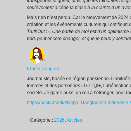
transgenres et queer, ainsi que les minorités relig
soulèvement a cédé la place à la crainte d’un aven
Mais rien n’est perdu. Car le mouvement de 2024 a
création et les événements culturels qui ont fleuri
TruthOut
:
« Une partie de moi est d’un optimisme
part, peut encore changer, et que je peux y contrib
Emma Bougerol
Journaliste, basée en région parisienne. Habituée de
femmes et des personnes LGBTQI+, l’ubérisation d
société. Je garde aussi un œil à l’étranger, pour r
https://basta.media/Nepal-Bangladesh-Indonesie-A
Catégorie :
2026
,
Articles