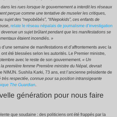
dans les rues lorsque le gouvernement a interdit les réseaux
ent perçue comme une tentative de museler les critiques,
au sujet des “nepobébés”, “#Nepokids”, ces enfants de
ueuse
,
relate le réseau népalais de journalisme d’investigation
 devenue un sujet brûlant pendant que les manifestations se
ementaux étaient incendiés. »
 d’une semaine de manifestations et d’affrontements avec la
ont été blessées selon les autorités. Le Premier ministre,
eptembre avec le reste de son gouvernement.
« Un
, la première femme Première ministre du Népal, devrait
 le NIMJN. Sushila Karki, 73 ans, est l’ancienne présidente de
 très respectée, connue pour sa position intransigeante
nnique
The Guardian
.
elle génération pour nous faire
lente que soudaine : des politiciens ont été frappés par la