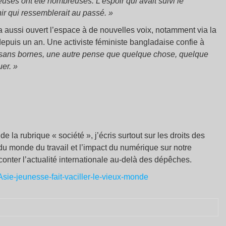
ieuses ont été nombreuses. L’espoir qui avait suivi le
ir qui ressemblerait au passé. »
 aussi ouvert l’espace à de nouvelles voix, notamment via la
 depuis un an. Une activiste féministe bangladaise confie à
 sans bornes, une autre pense que quelque chose, quelque
uer. »
 la rubrique « société », j’écris surtout sur les droits des
u monde du travail et l’impact du numérique sur notre
aconter l’actualité internationale au-delà des dépêches.
sie-jeunesse-fait-vaciller-le-vieux-monde