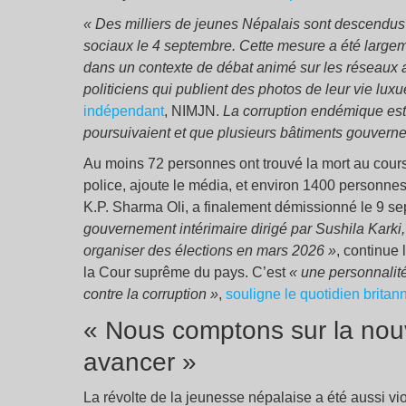
« Des milliers de jeunes Népalais sont descendus 
sociaux le 4 septembre. Cette mesure a été largem
dans un contexte de débat animé sur les réseaux 
politiciens qui publient des photos de leur vie lux
indépendant
, NIMJN.
La corruption endémique est
poursuivaient et que plusieurs bâtiments gouvern
Au moins 72 personnes ont trouvé la mort au cours
police, ajoute le média, et environ 1400 personnes 
K.P. Sharma Oli, a finalement démissionné le 9 s
gouvernement intérimaire dirigé par Sushila Karki
organiser des élections en mars 2026 »
, continue
la Cour suprême du pays. C’est
« une personnalité
contre la corruption »
,
souligne le quotidien brita
« Nous comptons sur la nouv
avancer »
La révolte de la jeunesse népalaise a été aussi vio