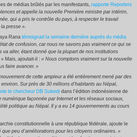
èges de médias brûlés par les manifestants,
rapporte Reporters
ences et appelle la nouvelle Première ministre par intérim,
, qui a pris le contrôle du pays, à respecter le travail
e la presse »
.
anaya Rana
témoignait la semaine dernière auprès du média
état de confusion, car nous ne savons pas vraiment ce qui se
 va aller, étant donné que la plupart de nos institutions
 »
Mais, ajoutait-il :
« Nous comptons vraiment sur la nouvelle
s faire avancer. »
un mouvement de cette ampleur a été entièrement mené par des
 environ. Sur près de 30 millions d’habitants au Népal,
ote le chercheur DB Subedi
dans l’édition indonésienne de
e numérique façonnée par Internet et les réseaux sociaux,
ilité politique au Népal. Il y a eu 14 gouvernements au cours
chie constitutionnelle à une république fédérale, ajoute le
 que peu d’améliorations pour les citoyens ordinaires. »