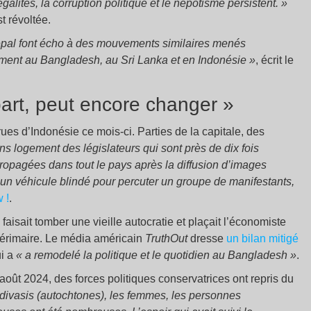
égalités, la corruption politique et le népotisme persistent. »
t révoltée.
épal font écho à des mouvements similaires menés
ment au Bangladesh, au Sri Lanka et en Indonésie »
, écrit le
art, peut encore changer »
rues d’Indonésie ce mois-ci. Parties de la capitale, des
ions logement des législateurs qui sont près de dix fois
ropagées dans tout le pays après la diffusion d’images
t un véhicule blindé pour percuter un groupe de manifestants,
 !
.
faisait tomber une vieille autocratie et plaçait l’économiste
érimaire. Le média américain
TruthOut
dresse
un bilan mitigé
ui a
« a remodelé la politique et le quotidien au Bangladesh »
.
oût 2024, des forces politiques conservatrices ont repris du
divasis (autochtones), les femmes, les personnes