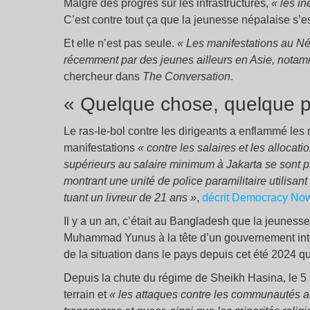
Malgré des progrès sur les infrastructures,
« les in
C’est contre tout ça que la jeunesse népalaise s’es
Et elle n’est pas seule.
« Les manifestations au N
récemment par des jeunes ailleurs en Asie, notam
chercheur dans
The Conversation
.
« Quelque chose, quelque p
Le ras-le-bol contre les dirigeants a enflammé les 
manifestations
« contre les salaires et les allocat
supérieurs au salaire minimum à Jakarta se sont p
montrant une unité de police paramilitaire utilisan
tuant un livreur de 21 ans »
,
décrit Democracy Now
Il y a un an, c’était au Bangladesh que la jeunesse 
Muhammad Yunus à la tête d’un gouvernement int
de la situation dans le pays depuis cet été 2024 q
Depuis la chute du régime de Sheikh Hasina, le 5 a
terrain et
« les attaques contre les communautés a