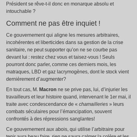
Président se rêve-t-il donc en monarque absolu et
intouchable ?
Comment ne pas être inquiet !
Ce gouvernement qui aligne les mesures arbitraires,
incohérentes et liberticides dans sa gestion de la crise
sanitaire, ne peut supporter qu’on ne se courbe pas
devant lui : restez chez vous et taisez-vous ! Seuls
pourront donc parler, comme ces derniers mois, les
matraques, LBD et gaz lacrymogènes, dont le stock vient
dernièrement d’augmenter?
En tout cas, M.
Macron
ne se prive pas, lui, d’injurier les
travailleurs et leur histoire quand, intervenant le 1er mai, il
traite avec condescendance de «
chamailleries
» leurs
combats séculaires pour l’émancipation, souvent
confrontés à des répressions sanglantes!
Ce gouvernement aux abois, qui utilise l’arbitraire pour
tenir aura beau faire, rien ne saura calmer la colère et les