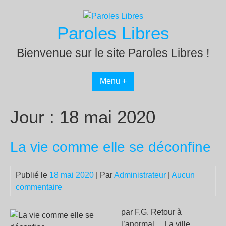
Passer
au
Paroles Libres
contenu
Bienvenue sur le site Paroles Libres !
Menu +
Jour :
18 mai 2020
La vie comme elle se déconfine
Publié le
18 mai 2020
| Par
Administrateur
|
Aucun
commentaire
par F.G. Retour à
l’anormal… La ville,