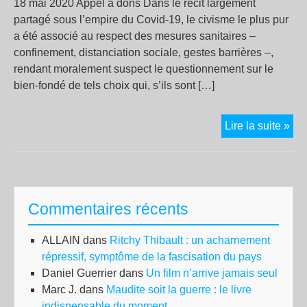
18 mai 2020 Appel à dons Dans le récit largement
partagé sous l’empire du Covid-19, le civisme le plus pur
a été associé au respect des mesures sanitaires –
confinement, distanciation sociale, gestes barrières –,
rendant moralement suspect le questionnement sur le
bien-fondé de tels choix qui, s’ils sont […]
Bio
Lire la suite »
et
pol
Commentaires récents
ALLAIN
dans
Ritchy Thibault : un acharnement
répressif, symptôme de la fascisation du pays
Daniel Guerrier
dans
Un film n’arrive jamais seul
Marc J.
dans
Maudite soit la guerre : le livre
indispensable du moment