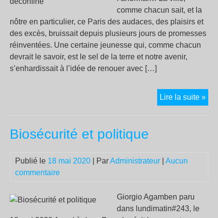
comme chacun sait, et la
nôtre en particulier, ce Paris des audaces, des plaisirs et
des excès, bruissait depuis plusieurs jours de promesses
réinventées. Une certaine jeunesse qui, comme chacun
devrait le savoir, est le sel de la terre et notre avenir,
s’enhardissait à l’idée de renouer avec […]
La
Lire la suite »
vie
co
Biosécurité et politique
elle
se
déc
Publié le
18 mai 2020
| Par
Administrateur
|
Aucun
commentaire
Giorgio Agamben paru
dans lundimatin#243, le