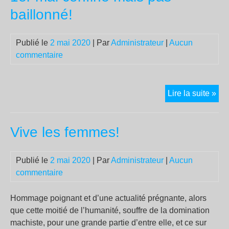
en
baillonné!
tem
de
Publié le
2 mai 2020
| Par
Administrateur
|
Aucun
Cov
commentaire
19
1er
Lire la suite »
mai
con
Vive les femmes!
mai
pas
bai
Publié le
2 mai 2020
| Par
Administrateur
|
Aucun
commentaire
Hommage poignant et d’une actualité prégnante, alors
que cette moitié de l’humanité, souffre de la domination
machiste, pour une grande partie d’entre elle, et ce sur