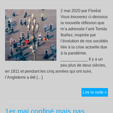
2 mai 2020 par Floréal
Vous trouverez ci-dessous
la nouvelle réflexion que
m’a adressée l’ami Tomás
Ibañez, inspirée par
l’évolution de nos sociétés
liée à la crise actuelle due
à la pandémie.
____________ Il y a un
peu plus de deux siècles,
en 1811 et pendant les cinq années qui ont suivi,
l’Angleterre a été […]
Lud
Lire la suite »
Hyp
et
1er mai confiné mais pas
néo