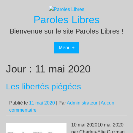
Passer
au
Paroles Libres
contenu
Bienvenue sur le site Paroles Libres !
Menu +
Jour :
11 mai 2020
Les libertés piégées
Publié le
11 mai 2020
| Par
Administrateur
|
Aucun
commentaire
10 mai 202010 mai 2020
par Charles-Elie Guzman