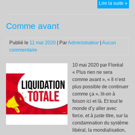
Je
Lire la suite »
télé
tu
Comme avant
télé
le
pat
Publié le
11 mai 2020
| Par
Administrateur
|
Aucun
prof
commentaire
!
10 mai 2020 par Floréal
« Plus rien ne sera
comme avant », « Il n’est
plus possible de continuer
comme ça », lit-on à
foison ici et là. Et tout le
monde d’y aller avec
force, et à juste titre, sur la
condamnation du système
libéral, la mondialisation,