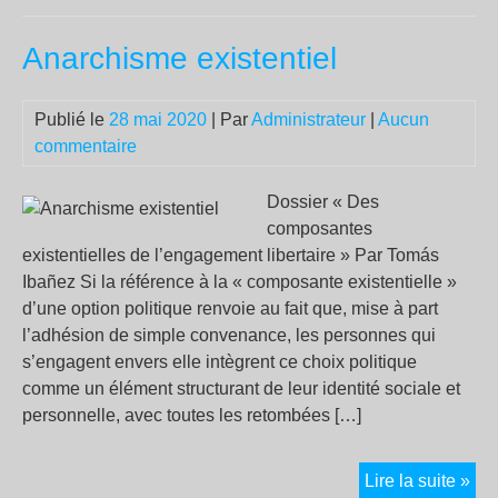
de
Anarchisme existentiel
tex
qui
pou
Publié le
28 mai 2020
| Par
Administrateur
|
Aucun
no
commentaire
aid
à
Dossier « Des
cer
composantes
les
existentielles de l’engagement libertaire » Par Tomás
dim
Ibañez Si la référence à la « composante existentielle »
exi
d’une option politique renvoie au fait que, mise à part
de
l’adhésion de simple convenance, les personnes qui
l’a
s’engagent envers elle intègrent ce choix politique
épi
comme un élément structurant de leur identité sociale et
:
personnelle, avec toutes les retombées […]
Ana
Lire la suite »