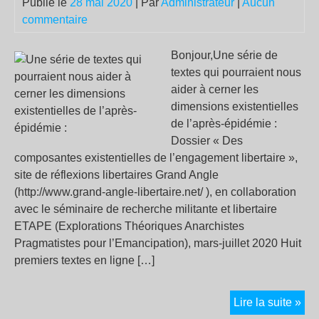
Publié le
28 mai 2020
| Par
Administrateur
|
Aucun
commentaire
Bonjour,Une série de
textes qui pourraient nous
aider à cerner les
dimensions existentielles
de l’après-épidémie :
Dossier « Des
composantes existentielles de l’engagement libertaire »,
site de réflexions libertaires Grand Angle
(http://www.grand-angle-libertaire.net/ ), en collaboration
avec le séminaire de recherche militante et libertaire
ETAPE (Explorations Théoriques Anarchistes
Pragmatistes pour l’Emancipation), mars-juillet 2020 Huit
premiers textes en ligne […]
Un
Lire la suite »
sér