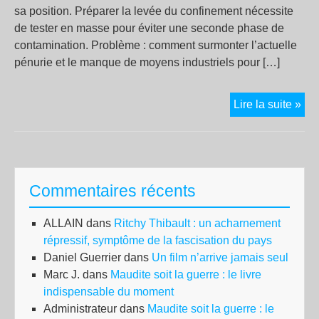
sa position. Préparer la levée du confinement nécessite
de tester en masse pour éviter une seconde phase de
contamination. Problème : comment surmonter l’actuelle
pénurie et le manque de moyens industriels pour […]
Cor
Lire la suite »
:
pou
la
Fra
Commentaires récents
tar
t-
ALLAIN
dans
Ritchy Thibault : un acharnement
elle
répressif, symptôme de la fascisation du pays
à
Daniel Guerrier
dans
Un film n’arrive jamais seul
pra
Marc J.
dans
Maudite soit la guerre : le livre
un
indispensable du moment
dép
Administrateur
dans
Maudite soit la guerre : le
mas