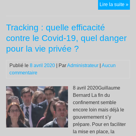
Con
Lire la suite »
arbi
et
Tracking : quelle efficacité
vio
pol
contre le Covid-19, quel danger
:
pour la vie privée ?
la
rép
en
Publié le
8 avril 2020
| Par
Administrateur
|
Aucun
tem
commentaire
de
con
8 avril 2020Guillaume
Bernard La fin du
confinement semble
encore loin mais déjà le
gouvernement s’y
prépare. Pour en faciliter
la mise en place, la