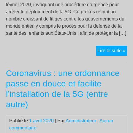
février 2020, invoquant une procédure d’urgence pour
arrêter le déploiement de la 5G. Ce procès rejoint un
nombre croissant de litiges contre les gouvernements du
monde entier, y compris le procès pour la défense de la
santé des enfants aux États-Unis , afin de protéger la […]
un
Lire la suite »
pro
pou
Coronavirus : une ordonnance
arr
la
passe en douce et facilite
5G
l’installation de la 5G (entre
dé
aux
autre)
Pay
Ba
Publié le
1 avril 2020
| Par
Administrateur
|
Aucun
commentaire