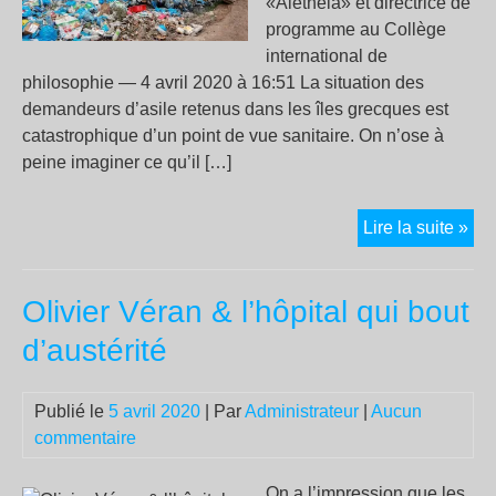
«Alètheia» et directrice de
programme au Collège
international de
philosophie — 4 avril 2020 à 16:51 La situation des
demandeurs d’asile retenus dans les îles grecques est
catastrophique d’un point de vue sanitaire. On n’ose à
peine imaginer ce qu’il […]
Chr
Lire la suite »
d’u
dés
Olivier Véran & l’hôpital qui bout
an
:
d’austérité
l’e
cri
Publié le
5 avril 2020
| Par
Administrateur
|
Aucun
des
commentaire
réf
en
Grè
On a l’impression que les