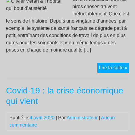
pires choses arrivent
inéluctablement. Que c’est
le sens de l’histoire. Depuis une vingtaine d’années, par
exemple, le système de santé français se dégrade petit à
petit, entraînant des conditions de travail de plus en plus
dures pour les soignants et « en même temps » des
prises en charge de moindre qualité […]
Oli
Lire la suite »
Vér
&
Covid-19 : la crise économique
l’hô
qui
qui vient
bou
d’a
Publié le
4 avril 2020
| Par
Administrateur
|
Aucun
commentaire