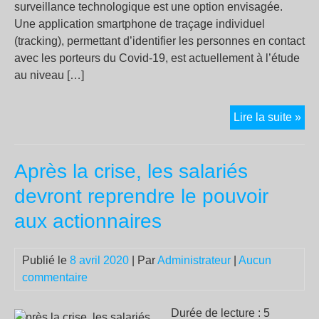
surveillance technologique est une option envisagée.
Une application smartphone de traçage individuel
(tracking), permettant d’identifier les personnes en contact
avec les porteurs du Covid-19, est actuellement à l’étude
au niveau […]
Tra
Lire la suite »
:
que
Après la crise, les salariés
effi
con
devront reprendre le pouvoir
le
aux actionnaires
Cov
19,
que
Publié le
8 avril 2020
| Par
Administrateur
|
Aucun
dan
commentaire
pou
la
Durée de lecture : 5