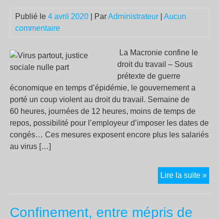
qui
Publié le
4 avril 2020
| Par
Administrateur
|
Aucun
vie
commentaire
La Macronie confine le
droit du travail – Sous
prétexte de guerre
économique en temps d’épidémie, le gouvernement a
porté un coup violent au droit du travail. Semaine de
60 heures, journées de 12 heures, moins de temps de
repos, possibilité pour l’employeur d’imposer les dates de
congés… Ces mesures exposent encore plus les salariés
au virus […]
Vir
Lire la suite »
par
jus
Confinement, entre mépris de
soc