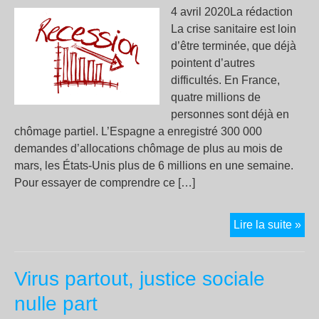
4 avril 2020La rédaction
La crise sanitaire est loin
d’être terminée, que déjà
pointent d’autres
difficultés. En France,
quatre millions de
personnes sont déjà en
chômage partiel. L’Espagne a enregistré 300 000
demandes d’allocations chômage de plus au mois de
mars, les États-Unis plus de 6 millions en une semaine.
Pour essayer de comprendre ce […]
Cov
Lire la suite »
19
:
Virus partout, justice sociale
la
cri
nulle part
éc