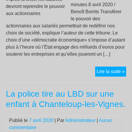
vie
minutes 8 avril 2020 /
pri
Benoît Borrits Transférer
?
le pouvoir des
actionnaires aux salariés permettrait de redéfinir nos
choix de société, explique l’auteur de cette tribune. Le
choix d’une «démocratie économique» s’impose d’autant
plus à l’heure où l’État engage des milliards d’euros pour
soutenir les entreprises et qu’elles joueront un […]
Apr
Lire la suite »
la
cris
La police tire au LBD sur une
les
sal
enfant à Chanteloup-les-Vignes.
dev
rep
Publié le
7 avril 2020
| Par
Administrateur
|
Aucun
le
commentaire
pou