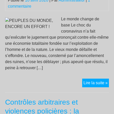
Publié le
10 avril 2020
| Par
Administrateur
|
1
de
commentaire
un
viei
per
Le monde change de
base Le choc du
coronavirus n’a fait
qu’exécuter le jugement que prononçait contre elle-même
une économie totalitaire fondée sur l’exploitation de
l’homme et de la nature. Le vieux monde défaille et
s’effondre. Le nouveau, consterné par l’amoncellement
des ruines, n’ose les déblayer ; plus apeuré que résolu, il
peine à retrouver […]
PE
Lire la suite »
DU
MO
Contrôles arbitraires et
EN
UN
violences policières : la
EF