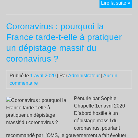
Aér
Lire la suite »
gra
dist
Coronavirus : pourquoi la
cour
tra
France tarde-t-elle à pratiquer
les
un dépistage massif du
sal
tom
coronavirus ?
co
des
Publié le
1 avril 2020
| Par
Administrateur
|
Aucun
mo
commentaire
Pénurie par Sophie
Chapelle 1er avril 2020
D’abord hostile à un
dépistage massif du
coronavirus, pourtant
recommandé par l’OMS, le gouvernement a fait évoluer