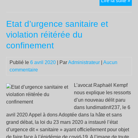
Seu
Lire la suite »
le
peu
Etat d’urgence sanitaire et
sau
le
violation réitérée du
peu
confinement
Publié le
6 avril 2020
| Par
Administrateur
|
Aucun
commentaire
L’avocat Raphaël Kempf
nous explique les ressorts
d’un nouveau délit paru
dans lundimatin#237, le 6
avril 2020 Appel à dons Adoptée dans la hâte et sans
grand débat, la loi du 23 mars 2020 a instauré l’état
d’urgence dit « sanitaire » ayant officiellement pour objet
de faire face à l’épidémie de covid-19. A l’image de toute