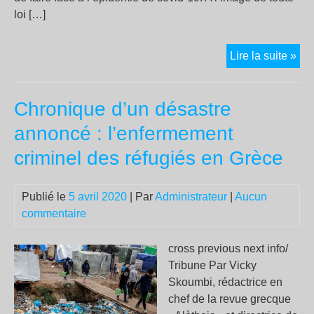
loi […]
Eta
Lire la suite »
d’u
san
Chronique d’un désastre
et
vio
annoncé : l’enfermement
réi
criminel des réfugiés en Grèce
du
con
Publié le
5 avril 2020
| Par
Administrateur
|
Aucun
commentaire
cross previous next info/
Tribune Par Vicky
Skoumbi, rédactrice en
chef de la revue grecque