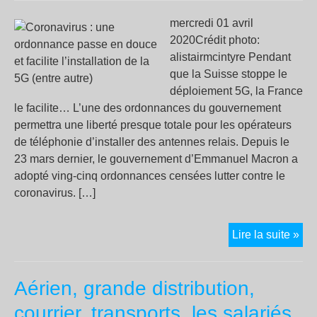
mercredi 01 avril
2020Crédit photo:
alistairmcintyre Pendant
que la Suisse stoppe le
déploiement 5G, la France
le facilite… L’une des ordonnances du gouvernement
permettra une liberté presque totale pour les opérateurs
de téléphonie d’installer des antennes relais. Depuis le
23 mars dernier, le gouvernement d’Emmanuel Macron a
adopté ving-cinq ordonnances censées lutter contre le
coronavirus. […]
Cor
Lire la suite »
:
un
Aérien, grande distribution,
ord
pas
courrier, transports, les salariés