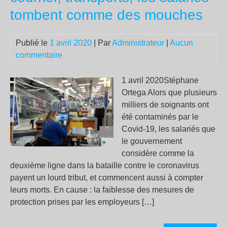
en
tombent comme des mouches
do
et
faci
Publié le
1 avril 2020
| Par
Administrateur
|
Aucun
l’in
commentaire
de
la
1 avril 2020Stéphane
5G
Ortega Alors que plusieurs
(en
milliers de soignants ont
aut
été contaminés par le
Covid-19, les salariés que
le gouvernement
considère comme la
deuxième ligne dans la bataille contre le coronavirus
payent un lourd tribut, et commencent aussi à compter
leurs morts. En cause : la faiblesse des mesures de
protection prises par les employeurs […]