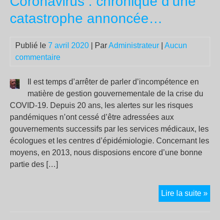
Coronavirus : chronique d’une
du
catastrophe annoncée…
trav
qui
Publié le
7 avril 2020
| Par
Administrateur
|
Aucun
veu
commentaire
pro
les
sal
Il est temps d’arrêter de parler d’incompétence en
exp
matière de gestion gouvernementale de la crise du
au
COVID-19. Depuis 20 ans, les alertes sur les risques
vir
pandémiques n’ont cessé d’être adressées aux
gouvernements successifs par les services médicaux, les
écologues et les centres d’épidémiologie. Concernant les
moyens, en 2013, nous disposions encore d’une bonne
partie des […]
Cor
Lire la suite »
:
chr