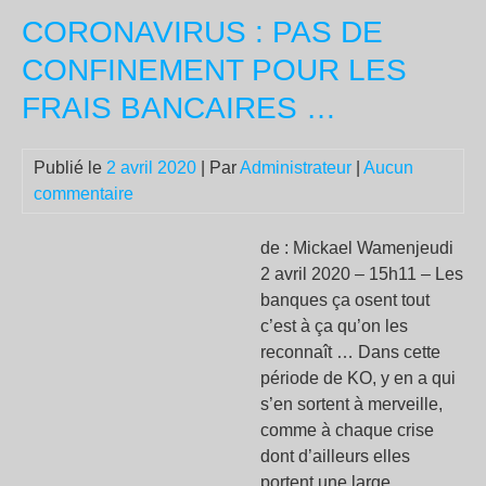
mép
CORONAVIRUS : PAS DE
de
cla
CONFINEMENT POUR LES
et
FRAIS BANCAIRES …
rac
d’É
Publié le
2 avril 2020
| Par
Administrateur
|
Aucun
commentaire
de : Mickael Wamenjeudi
2 avril 2020 – 15h11 – Les
banques ça osent tout
c’est à ça qu’on les
reconnaît … Dans cette
période de KO, y en a qui
s’en sortent à merveille,
comme à chaque crise
dont d’ailleurs elles
portent une large