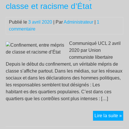
nul
classe et racisme d’État
par
Publié le
3 avril 2020
| Par
Administrateur
|
1
commentaire
Communiqué UCL 2 avril
2020 par Union
communiste libertaire
Depuis le début du confinement, un véritable mépris de
classe s’affiche partout. Dans les médias, sur les réseaux
sociaux et dans les déclarations des hommes politiques,
les responsables semblent tout désignés : Les
habitant·es des quartiers populaires. C’est dans ces
quartiers que les contrôles sont plus intenses : […]
Con
Lire la suite »
ent