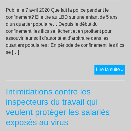
aux
act
Publié le 7 avril 2020 Que fait la police pendant le
confinement? Elle tire au LBD sur une enfant de 5 ans
d’un quartier populaire… Depuis le début du
confinement, les flics se lâchent et en profitent pour
assouvir leur soif d’autorité et d’arbitraire dans les
quartiers populaires : En période de confinement, les flics
se […]
La
Lire la suite »
pol
tire
Intimidations contre les
au
LB
inspecteurs du travail qui
sur
veulent protéger les salariés
un
enf
exposés au virus
à