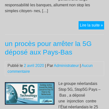
responsabilité les banques, allument non stop les
simples citoyen- nes, […]
CO
Lire la suite »
:
PA
un procès pour arrêter la 5G
DE
CO
déposé aux Pays-Bas
PO
LE
Publié le
2 avril 2020
| Par
Administrateur
|
Aucun
FR
commentaire
BA
…
Le groupe néerlandais
Stop 5G, Stop5G Pays –
Bas , a déposé
une injonction contre
l’État néerlandais le 25