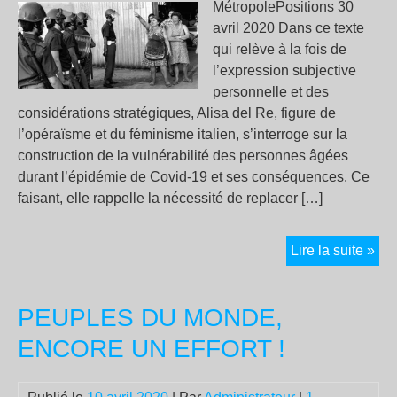
MétropolePositions 30
avril 2020 Dans ce texte
qui relève à la fois de
l’expression subjective
personnelle et des
considérations stratégiques, Alisa del Re, figure de
l’opéraïsme et du féminisme italien, s’interroge sur la
construction de la vulnérabilité des personnes âgées
durant l’épidémie de Covid-19 et ses conséquences. Ce
faisant, elle rappelle la nécessité de replacer […]
Not
Lire la suite »
sur
le
PEUPLES DU MONDE,
jou
où
ENCORE UN EFFORT !
je
sui