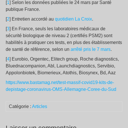
[
1
] Selon les données publiées le 24 mars par Santé
publique France.
[
2
] Entretien accordé au
quotidien La Croix
.
[
3
] En France, seuls les laboratoires médicaux de
sécurité biologique de niveau 2 (certifiés PSM2) sont
habilités à pratiquer ces tests, en plus des établissements
de santé de référence, selon un
arrêté pris le 7 mars
.
[
4
] Eurobio, Orgentec, Elitech group, Roche diagnostics,
Bluednacompanion, Abl, Launchdiagnostics, Servibio,
Appolonbiotek, Biomerieux, Atothis, Biosynex, Bd, Aaz
https://www.bastamag.net/test-massif-covid19-kits-de-
depistage-coronavirus-OMS-Allemagne-Coree-du-Sud
Catégorie :
Articles