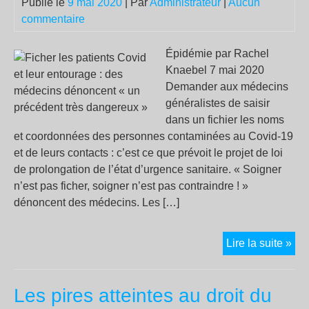
Publié le
9 mai 2020
| Par
Administrateur
|
Aucun
commentaire
Épidémie par Rachel
Knaebel 7 mai 2020
Demander aux médecins
généralistes de saisir
dans un fichier les noms
et coordonnées des personnes contaminées au Covid-19
et de leurs contacts : c’est ce que prévoit le projet de loi
de prolongation de l’état d’urgence sanitaire. « Soigner
n’est pas ficher, soigner n’est pas contraindre ! »
dénoncent des médecins. Les […]
Fic
Lire la suite »
les
pat
Les pires atteintes au droit du
Cov
et