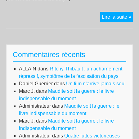
Les
Lire la suite »
pir
att
au
droi
Commentaires récents
du
trav
ALLAIN
dans
Ritchy Thibault : un acharnement
en
répressif, symptôme de la fascisation du pays
Eur
Daniel Guerrier
dans
Un film n’arrive jamais seul
dep
Marc J.
dans
Maudite soit la guerre : le livre
le
indispensable du moment
déb
Administrateur
dans
Maudite soit la guerre : le
de
livre indispensable du moment
la
Marc J.
dans
Maudite soit la guerre : le livre
cri
indispensable du moment
san
Administrateur
dans
Quatre luttes victorieuses