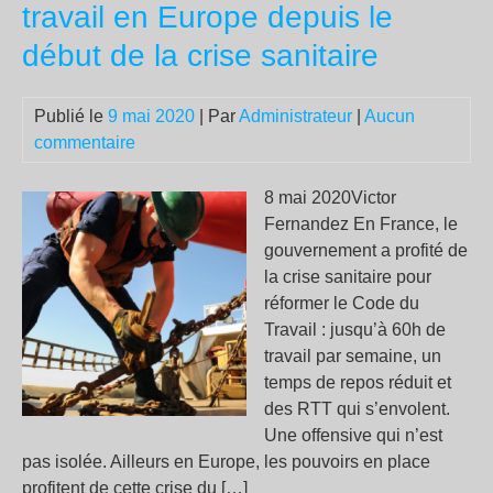
travail en Europe depuis le
leu
début de la crise sanitaire
ent
:
des
Publié le
9 mai 2020
| Par
Administrateur
|
Aucun
méd
commentaire
dén
«
8 mai 2020Victor
un
Fernandez En France, le
pré
gouvernement a profité de
très
la crise sanitaire pour
dan
réformer le Code du
»
Travail : jusqu’à 60h de
travail par semaine, un
temps de repos réduit et
des RTT qui s’envolent.
Une offensive qui n’est
pas isolée. Ailleurs en Europe, les pouvoirs en place
profitent de cette crise du […]