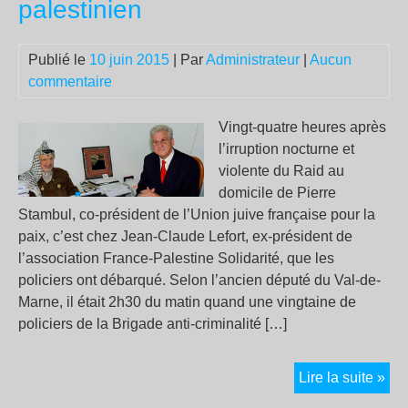
palestinien
Publié le
10 juin 2015
| Par
Administrateur
|
Aucun
commentaire
Vingt-quatre heures après
l’irruption nocturne et
violente du Raid au
domicile de Pierre
Stambul, co-président de l’Union juive française pour la
paix, c’est chez Jean-Claude Lefort, ex-président de
l’association France-Palestine Solidarité, que les
policiers ont débarqué. Selon l’ancien député du Val-de-
Marne, il était 2h30 du matin quand une vingtaine de
policiers de la Brigade anti-criminalité […]
Int
Lire la suite »
pol