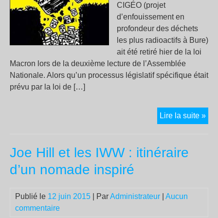
CIGÉO (projet
d’enfouissement en
profondeur des déchets
les plus radioactifs à Bure)
ait été retiré hier de la loi
Macron lors de la deuxième lecture de l’Assemblée
Nationale. Alors qu’un processus législatif spécifique était
prévu par la loi de […]
Cig
Lire la suite »
reti
de
Joe Hill et les IWW : itinéraire
la
loi
d’un nomade inspiré
Ma
:
Publié le
12 juin 2015
| Par
Administrateur
|
Aucun
no
commentaire
res