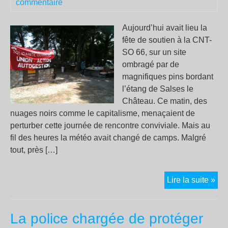
commentaire
Int
de
Aujourd’hui avait lieu la
Sol
fête de soutien à la CNT-
et
SO 66, sur un site
de
ombragé par de
Lut
magnifiques pins bordant
à
l’étang de Salses le
Sa
Château. Ce matin, des
Pau
nuages noirs comme le capitalisme, menaçaient de
des
perturber cette journée de rencontre conviviale. Mais au
7,
fil des heures la météo avait changé de camps. Malgré
8,
tout, près […]
9
juin
20
Fêt
Lire la suite »
de
sou
La police chargée de protéger
à