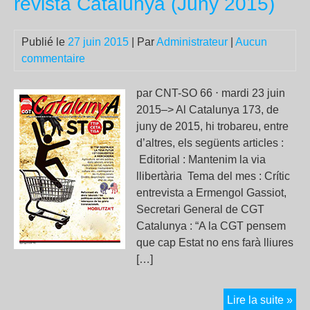
revista Catalunya (Juny 2015)
fair
de
Publié le
27 juin 2015
| Par
Administrateur
|
Aucun
Jea
commentaire
Jac
Urv
?
par CNT-SO 66 ⋅ mardi 23 juin
2015–> Al Catalunya 173, de
juny de 2015, hi trobareu, entre
d’altres, els següents articles :
Editorial : Mantenim la via
llibertària Tema del mes : Crític
entrevista a Ermengol Gassiot,
Secretari General de CGT
Catalunya : “A la CGT pensem
que cap Estat no ens farà lliures
[…]
Ha
Lire la suite »