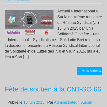
Pie
Accueil > International >
Sta
Sur la deuxième rencontre
?
du Réseau Syndical (…)
13 juin 2015 par CNT
Solidarité Ouvrière – une
– International – Syndicalisme – Solidarité Bref retour su
la deuxième rencontre du Réseau Syndical International
de Solidarité et de Luttes des 7, 8 et 9 juin 2015, qui a eu
lieu à Sao […]
Sur
Lire la suite »
la
de
Fête de soutien à la CNT-SO 66
ren
du
Ré
Publié le
13 juin 2015
| Par
Administrateur
|
Aucun
Syn