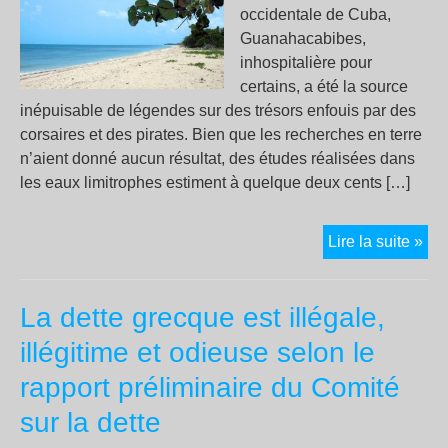
ent
occidentale de Cuba,
la
Guanahacabibes,
léga
inhospitalière pour
et
certains, a été la source
l’in
inépuisable de légendes sur des trésors enfouis par des
gén
corsaires et des pirates. Bien que les recherches en terre
n’aient donné aucun résultat, des études réalisées dans
les eaux limitrophes estiment à quelque deux cents […]
Enc
Lire la suite »
un
par
La dette grecque est illégale,
pou
les
illégitime et odieuse selon le
ric
rapport préliminaire du Comité
sur la dette