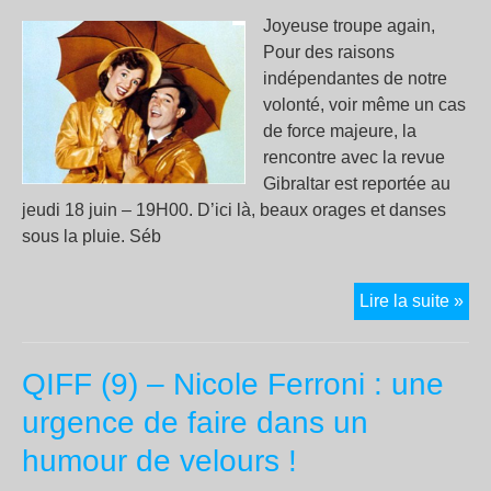
à
Joyeuse troupe again,
Mar
Pour des raisons
indépendantes de notre
volonté, voir même un cas
de force majeure, la
rencontre avec la revue
Gibraltar est reportée au
jeudi 18 juin – 19H00. D’ici là, beaux orages et danses
sous la pluie. Séb
Joy
Lire la suite »
tro
aga
QIFF (9) – Nicole Ferroni : une
Pou
des
urgence de faire dans un
rai
humour de velours !