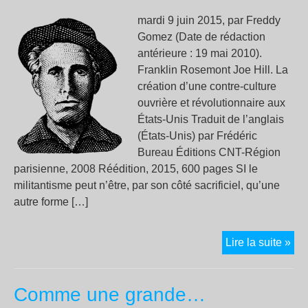
vig
!
mardi 9 juin 2015, par Freddy
Gomez (Date de rédaction
antérieure : 19 mai 2010).
Franklin Rosemont Joe Hill. La
création d’une contre-culture
ouvrière et révolutionnaire aux
États-Unis Traduit de l’anglais
(États-Unis) par Frédéric
Bureau Éditions CNT-Région
parisienne, 2008 Réédition, 2015, 600 pages SI le
militantisme peut n’être, par son côté sacrificiel, qu’une
autre forme […]
Joe
Lire la suite »
Hill
et
Comme une grande…
les
IW