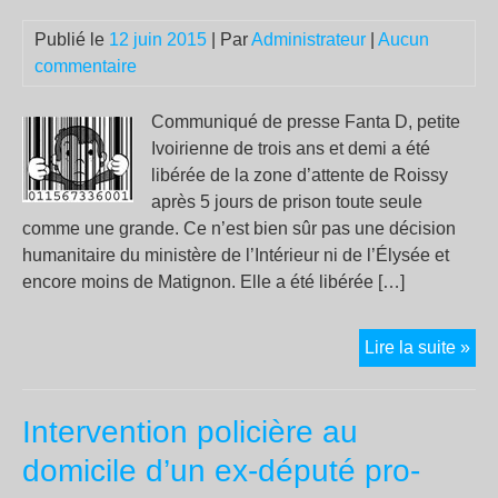
:
Publié le
12 juin 2015
| Par
Administrateur
|
Aucun
itin
commentaire
d’u
no
Communiqué de presse Fanta D, petite
ins
Ivoirienne de trois ans et demi a été
libérée de la zone d’attente de Roissy
après 5 jours de prison toute seule
comme une grande. Ce n’est bien sûr pas une décision
humanitaire du ministère de l’Intérieur ni de l’Élysée et
encore moins de Matignon. Elle a été libérée […]
Co
Lire la suite »
un
gr
Intervention policière au
domicile d’un ex-député pro-