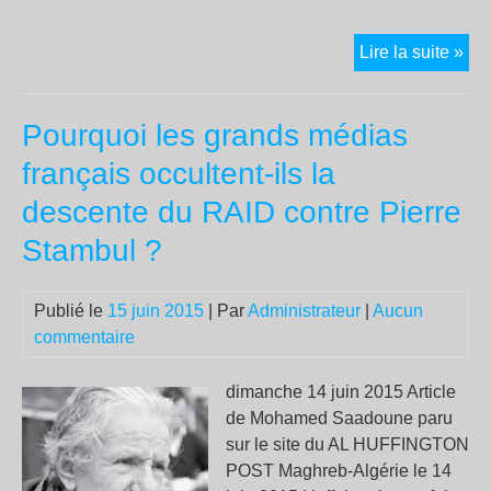
Ath
Lire la suite »
Con
:
Pourquoi les grands médias
«
Le
français occultent-ils la
gou
descente du RAID contre Pierre
gre
se
Stambul ?
pré
au
Publié le
15 juin 2015
| Par
Administrateur
|
Aucun
déf
commentaire
de
pai
dimanche 14 juin 2015 Article
»
de Mohamed Saadoune paru
sur le site du AL HUFFINGTON
POST Maghreb-Algérie le 14