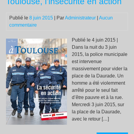
Toulouse, l’insécurité en action
Fer
:
Publié le
8 juin 2015
| Par
Administrateur
|
Aucun
un
commentaire
urg
de
Publié le 4 juin 2015 |
fair
Dans la nuit du 3 juin
da
2015, la police municipale
un
est intervenue
hu
massivement pour vider la
de
place de la Daurade. Un
vel
homme a été violemment
!
arrêté pour le seul fait
d’être pauvre et à la rue.
Mercredi 3 juin 2015, sur
la place de la Daurade,
avec le retour […]