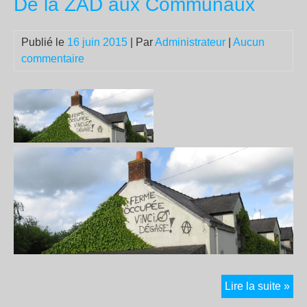
De la ZAD aux Communaux
est
illé
illé
Publié le
16 juin 2015
| Par
Administrateur
|
Aucun
et
commentaire
odi
sel
le
rap
pré
du
Com
sur
la
det
De
Lire la suite »
la