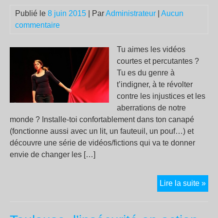
Publié le
8 juin 2015
| Par
Administrateur
|
Aucun
commentaire
Tu aimes les vidéos
courtes et percutantes ?
Tu es du genre à
t’indigner, à te révolter
contre les injustices et les
aberrations de notre
monde ? Installe-toi confortablement dans ton canapé
(fonctionne aussi avec un lit, un fauteuil, un pouf…) et
découvre une série de vidéos/fictions qui va te donner
envie de changer les […]
QI
Lire la suite »
(9)
–
Nic