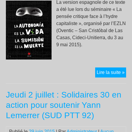
La version espagnole de ce texte
a été lue lors du séminaire « La
pensée critique face à l’hydre
capitaliste », organisé par l’EZLN
(Oventic – San Cristóbal de Las
Casas, Cideci-Unitierra, du 3 au
9 mai 2015).
No
Lire la suite »
fair
mo
Jeudi 2 juillet : Solidaires 30 en
fac
à
action pour soutenir Yann
l’h
du
cap
cri
Publié le
29 juin 2015
| Par
Administrateur
|
Aucun