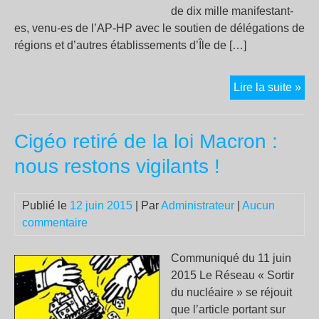
de dix mille manifestant-
es, venu-es de l’AP-HP avec le soutien de délégations de
régions et d’autres établissements d’Île de […]
La
Lire la suite »
Hol
un
Cigéo retiré de la loi Macron :
rép
qui
nous restons vigilants !
gaz
Publié le
12 juin 2015
| Par
Administrateur
|
Aucun
commentaire
Communiqué du 11 juin
2015 Le Réseau « Sortir
du nucléaire » se réjouit
que l’article portant sur