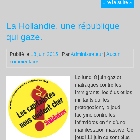
La
Lire la suite »
pol
cha
La Hollandie, une république
de
pro
qui gaze.
JM
Le
Publié le
13 juin 2015
| Par
Administrateur
|
Aucun
Pe
commentaire
fra
et
ins
Le lundi 8 juin gaz et
des
matraques contre les
jou
immigrants, les élus et les
militants qui les
protégeaient, le jeudi
lacrymo contre les
infirmières en fin d’une
manifestation massive. Ce
jeudi 11 juin ce sont plus