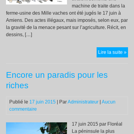
machine de traite dans la
ferme-usine des Mille vaches ont été jugés le 17 juin à
Amiens. Des actes illégaux, mais imposés, selon eux, par
la gravité de la menace pesant sur l’agriculture. Récit, en
dessins, […]
Le
Lire la suite »
pro
des
Encore un paradis pour les
neu
opp
riches
aux
fer
Publié le
17 juin 2015
| Par
Administrateur
|
Aucun
usi
commentaire
a
illu
le
17 juin 2015 par Floréal
conf
La péninsule la plus