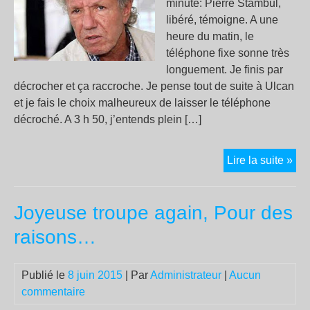
minute: Pierre Stambul,
libéré, témoigne. A une
heure du matin, le
téléphone fixe sonne très
longuement. Je finis par
décrocher et ça raccroche. Je pense tout de suite à Ulcan
et je fais le choix malheureux de laisser le téléphone
décroché. A 3 h 50, j’entends plein […]
Pie
Lire la suite »
Sta
co-
Joyeuse troupe again, Pour des
pré
de
raisons…
l’U
int
Publié le
8 juin 2015
| Par
Administrateur
|
Aucun
par
commentaire
le
Rai