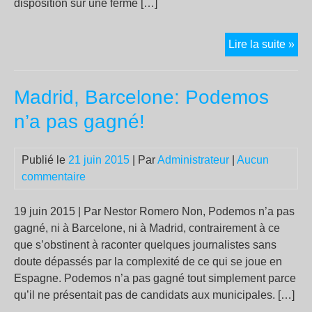
disposition sur une ferme […]
25
Lire la suite »
juil
–
Madrid, Barcelone: Podemos
1er
aoû
n’a pas gagné!
20
RE
Publié le
21 juin 2015
| Par
Administrateur
|
Aucun
LI
commentaire
d’E
en
Ari
19 juin 2015 | Par Nestor Romero Non, Podemos n’a pas
gagné, ni à Barcelone, ni à Madrid, contrairement à ce
que s’obstinent à raconter quelques journalistes sans
doute dépassés par la complexité de ce qui se joue en
Espagne. Podemos n’a pas gagné tout simplement parce
qu’il ne présentait pas de candidats aux municipales. […]