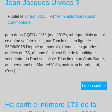
Jean-Jacques Urvoas ?
30
en
Publié le
27 juin 2015
| Par
Administrateur
|
Aucun
act
commentaire
pou
sou
Ya
paru dans CQFD n°132 (mai 2015), rubrique Mais qu’est-
Lem
ce qu’on va faire de…, par TomJo mis en ligne le
(S
23/06/2015 Député quimpérois, Urvoas, les grandes
PT
oreilles du PS, résume à lui seul l’art de la politique
sécuritaire du Parti socialiste. Plus fin qu’un Alain Bauer,
ami personnel de Manuel Valls, mais trop bourrin. Lui,
c’est […]
Mai
Lire la suite »
qu’
ce
Ha sortit el número 173 de la
qu’
va