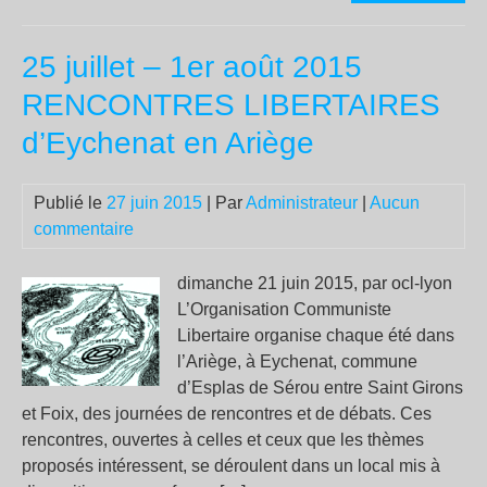
sort
el
25 juillet – 1er août 2015
nú
17
RENCONTRES LIBERTAIRES
de
d’Eychenat en Ariège
la
rev
Cat
Publié le
27 juin 2015
| Par
Administrateur
|
Aucun
(Ju
commentaire
201
dimanche 21 juin 2015, par ocl-lyon
L’Organisation Communiste
Libertaire organise chaque été dans
l’Ariège, à Eychenat, commune
d’Esplas de Sérou entre Saint Girons
et Foix, des journées de rencontres et de débats. Ces
rencontres, ouvertes à celles et ceux que les thèmes
proposés intéressent, se déroulent dans un local mis à