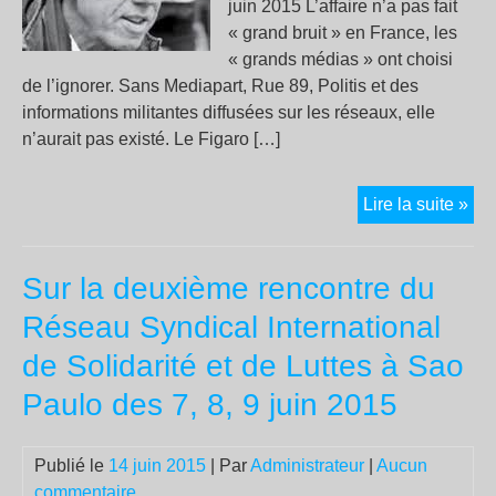
juin 2015 L’affaire n’a pas fait
« grand bruit » en France, les
« grands médias » ont choisi
de l’ignorer. Sans Mediapart, Rue 89, Politis et des
informations militantes diffusées sur les réseaux, elle
n’aurait pas existé. Le Figaro […]
Pou
Lire la suite »
les
gra
Sur la deuxième rencontre du
méd
fra
Réseau Syndical International
occ
de Solidarité et de Luttes à Sao
ils
la
Paulo des 7, 8, 9 juin 2015
des
du
Publié le
14 juin 2015
| Par
Administrateur
|
Aucun
RA
commentaire
con