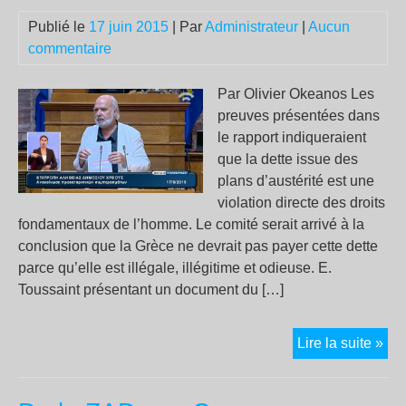
Publié le
17 juin 2015
| Par
Administrateur
|
Aucun
commentaire
Par Olivier Okeanos Les
preuves présentées dans
le rapport indiqueraient
que la dette issue des
plans d’austérité est une
violation directe des droits
fondamentaux de l’homme. Le comité serait arrivé à la
conclusion que la Grèce ne devrait pas payer cette dette
parce qu’elle est illégale, illégitime et odieuse. E.
Toussaint présentant un document du […]
La
Lire la suite »
det
gre