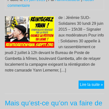
commentaire
de : Jérémie SUD-
Solidaires 30 lundi 29 juin
2015 – 15h38 – Signaler
aux modérateurs Pour info
: Solidaires 30 appelle à
un rassemblement ce
jeudi 2 juillet à 12h devant le Bureau de Poste de
Gambetta à Nîmes, boulevard Gambetta, afin de relayer
localement la campagne exigeant la réintégration de
notre camarade Yann Lemerrer, […]
Jeu
Lire la suite »
2
juil
Mais qu’est-ce qu’on va faire de
:
Sol