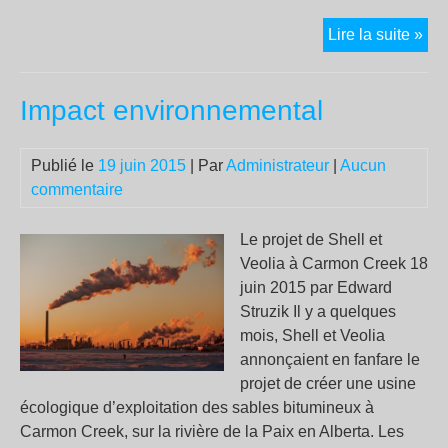
Mad
Lire la suite »
Bar
Po
Impact environnemental
n’a
pas
gag
Publié le
19 juin 2015
| Par
Administrateur
|
Aucun
commentaire
Le projet de Shell et
Veolia à Carmon Creek 18
juin 2015 par Edward
Struzik Il y a quelques
mois, Shell et Veolia
annonçaient en fanfare le
projet de créer une usine
écologique d’exploitation des sables bitumineux à
Carmon Creek, sur la rivière de la Paix en Alberta. Les