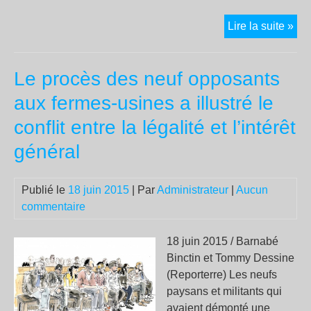
Déc
Lire la suite »
la
loi
Le procès des neuf opposants
Ma
:
aux fermes-usines a illustré le
rev
conflit entre la légalité et l’intérêt
de
pre
général
des
méd
Publié le
18 juin 2015
| Par
Administrateur
|
Aucun
libr
commentaire
18 juin 2015 / Barnabé
Binctin et Tommy Dessine
(Reporterre) Les neufs
paysans et militants qui
avaient démonté une