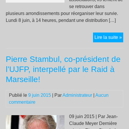
se retrouver dans
plusieurs arrondissements pour réorganiser leur survie.
Lundi 8 juin, à 14 heures, pendant une distribution […]
Éva
Lire la suite »
dis
arrê
Pierre Stambul, co-président de
enf
ça
l’UJFP, interpellé par le Raid à
suff
Marseille!
!
Publié le
9 juin 2015
| Par
Administrateur
|
Aucun
commentaire
09 juin 2015 | Par Jean-
Claude Meyer Dernière