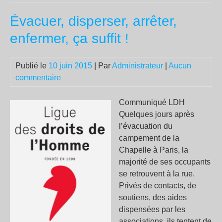
au
Évacuer, disperser, arrêter,
dom
d’u
enfermer, ça suffit !
ex-
dép
Publié le
10 juin 2015
| Par
Administrateur
|
Aucun
pro
commentaire
pal
Communiqué LDH
Quelques jours après
l’évacuation du
campement de la
Chapelle à Paris, la
majorité de ses occupants
se retrouvent à la rue.
Privés de contacts, de
soutiens, des aides
dispensées par les
associations, ils tentent de