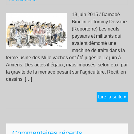
18 juin 2015 / Barnabé
Binctin et Tommy Dessine
(Reporterre) Les neufs
paysans et militants qui
avaient démonté une
machine de traite dans la
ferme-usine des Mille vaches ont été jugés le 17 juin à
Amiens. Des actes illégaux, mais imposés, selon eux, par
la gravité de la menace pesant sur l’agriculture. Récit, en
dessins, […]
Le
Lire la suite »
pro
des
neu
opp
Commentaires récents
aux