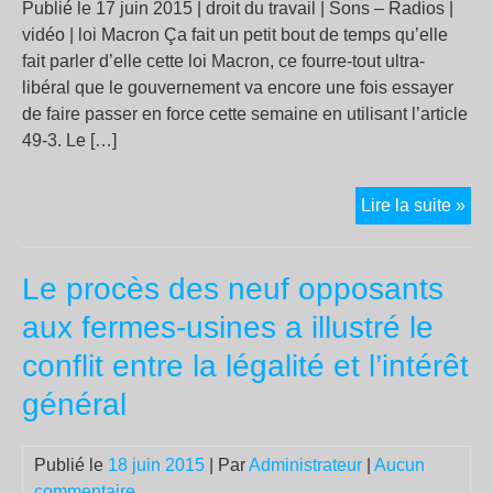
Publié le 17 juin 2015 | droit du travail | Sons – Radios |
vidéo | loi Macron Ça fait un petit bout de temps qu’elle
fait parler d’elle cette loi Macron, ce fourre-tout ultra-
libéral que le gouvernement va encore une fois essayer
de faire passer en force cette semaine en utilisant l’article
49-3. Le […]
Déc
Lire la suite »
la
loi
Le procès des neuf opposants
Ma
:
aux fermes-usines a illustré le
rev
conflit entre la légalité et l’intérêt
de
pre
général
des
méd
Publié le
18 juin 2015
| Par
Administrateur
|
Aucun
libr
commentaire