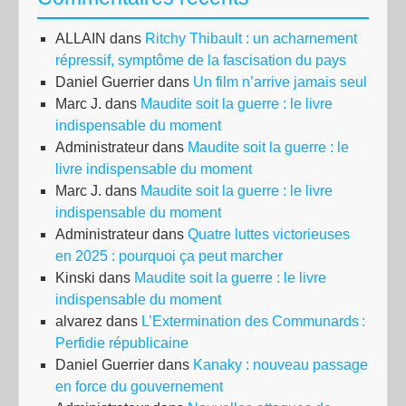
fer
ALLAIN
dans
Ritchy Thibault : un acharnement
usi
répressif, symptôme de la fascisation du pays
a
Daniel Guerrier
dans
Un film n’arrive jamais seul
illu
Marc J.
dans
Maudite soit la guerre : le livre
le
indispensable du moment
conf
Administrateur
dans
Maudite soit la guerre : le
ent
livre indispensable du moment
la
Marc J.
dans
Maudite soit la guerre : le livre
léga
indispensable du moment
et
Administrateur
dans
Quatre luttes victorieuses
l’in
en 2025 : pourquoi ça peut marcher
gén
Kinski
dans
Maudite soit la guerre : le livre
indispensable du moment
alvarez
dans
L’Extermination des Communards :
Perfidie républicaine
Daniel Guerrier
dans
Kanaky : nouveau passage
en force du gouvernement