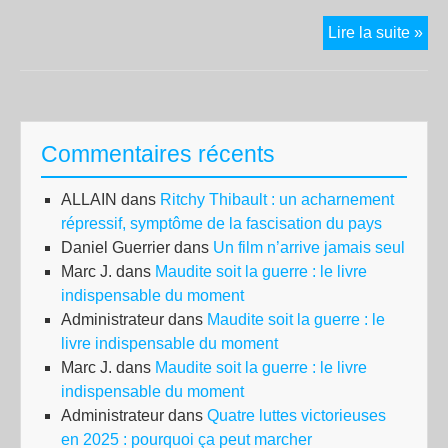
Éva
Lire la suite »
dis
arrê
enf
ça
Commentaires récents
suff
!
ALLAIN
dans
Ritchy Thibault : un acharnement
répressif, symptôme de la fascisation du pays
Daniel Guerrier
dans
Un film n’arrive jamais seul
Marc J.
dans
Maudite soit la guerre : le livre
indispensable du moment
Administrateur
dans
Maudite soit la guerre : le
livre indispensable du moment
Marc J.
dans
Maudite soit la guerre : le livre
indispensable du moment
Administrateur
dans
Quatre luttes victorieuses
en 2025 : pourquoi ça peut marcher