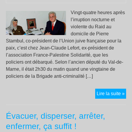
Vingt-quatre heures après
l’irruption nocturne et
violente du Raid au
domicile de Pierre
Stambul, co-président de l’Union juive française pour la
paix, c’est chez Jean-Claude Lefort, ex-président de
l’association France-Palestine Solidarité, que les
policiers ont débarqué. Selon l’ancien député du Val-de-
Marne, il était 2h30 du matin quand une vingtaine de
policiers de la Brigade anti-criminalité […]
Int
Lire la suite »
pol
au
Évacuer, disperser, arrêter,
dom
d’u
enfermer, ça suffit !
ex-