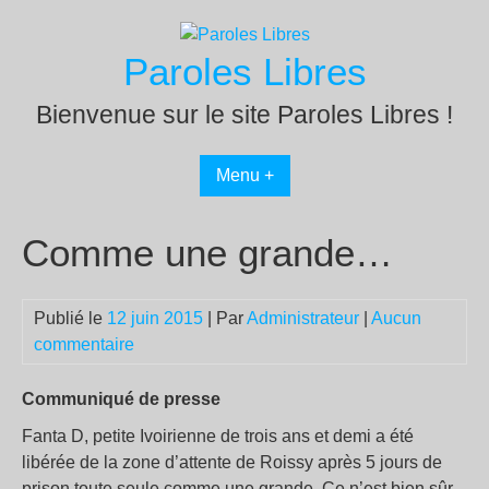
Passer
au
Paroles Libres
contenu
Bienvenue sur le site Paroles Libres !
Menu +
Comme une grande…
Publié le
12 juin 2015
| Par
Administrateur
|
Aucun
commentaire
Communiqué de presse
Fanta D, petite Ivoirienne de trois ans et demi a été
libérée de la zone d’attente de Roissy après 5 jours de
prison toute seule comme une grande. Ce n’est bien sûr