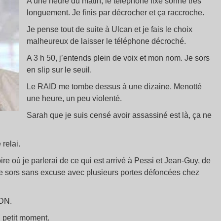
A une heure du matin, le téléphone fixe sonne très
longuement. Je finis par décrocher et ça raccroche.
Je pense tout de suite à Ulcan et je fais le choix
malheureux de laisser le téléphone décroché.
A 3 h 50, j’entends plein de voix et mon nom. Je sors
en slip sur le seuil.
Le RAID me tombe dessus à une dizaine. Menotté
une heure, un peu violenté.
Sarah que je suis censé avoir assassiné est là, ça ne
relai.
ire où je parlerai de ce qui est arrivé à Pessi et Jean-Guy, de
e sors sans excuse avec plusieurs portes défoncées chez
ADN.
 petit moment.