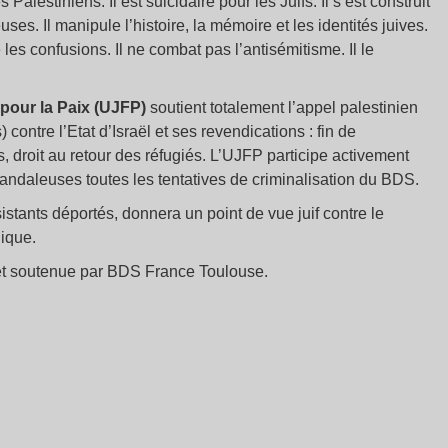
alestiniens. Il est suicidaire pour les Juifs. Il s’est construit
uses. Il manipule l’histoire, la mémoire et les identités juives.
 les confusions. Il ne combat pas l’antisémitisme. Il le
 pour la Paix (UJFP)
soutient totalement l’appel palestinien
ntre l’Etat d’Israël et ses revendications : fin de
ts, droit au retour des réfugiés. L’UJFP participe activement
daleuses toutes les tentatives de criminalisation du BDS.
istants déportés, donnera un point de vue juif contre le
lique.
 et soutenue par BDS France Toulouse.