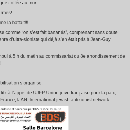
agne collée au mur.
armes!
 la battait!!!
se comme “on s’est fait bananés”, comprenant sans doute
re d’ultra-sioniste qui déjà s’en était pris à Jean-Guy
ul à 5 h du matin au commissariat du 8e arrondissement de
!
bilisation s’organise.
itz à l’appel de UJFP Union juive française pour la paix,
France, IJAN, International jewish antizionist network…