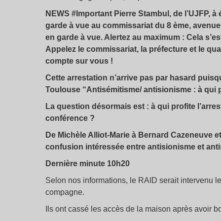
NEWS ‪#‎Important‬ Pierre Stambul, de l’UJFP, à ét
garde à vue au commissariat du 8 ème, avenue d
en garde à vue. Alertez au maximum : Cela s’est 
Appelez le commissariat, la préfecture et le qua
compte sur vous !
Cette arrestation n’arrive pas par hasard puis
Toulouse “Antisémitisme/ antisionisme : à qui p
La question désormais est : à qui profite l’arre
conférence ?
De Michèle Alliot-Marie à Bernard Cazeneuve et 
confusion intéressée entre antisionisme et ant
Dernière minute 10h20
Selon nos informations, le RAID serait intervenu l
compagne.
Ils ont cassé les accès de la maison après avoir bo