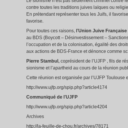
Le sionisme n’est pas seulement criminel contre les P
contre toutes les traditions juives laïques ou religie
En prétendant représenter tous les Juifs, il favorise
favorise.
Pour toutes ces raisons,
l’Union Juive Française
au BDS (Boycott – Désinvestissement – Sanctions) co
l’occupation et de la colonisation, égalité des droi
aux actions de BDS-France et dénonce comme scan
Pierre Stambul,
coprésident de l’UJFP , fils de rés
sionisme et l’apartheid au cours de la réunion pub
Cette réunion est organisée par l’UJFP Toulouse
http://www.ujfp.org/spip.php?article4174
Communiqué de l’UJFP
http://www.ujfp.org/spip.php?article4204
Archives
http://la-feuille-de-chou.fr/archives/78171