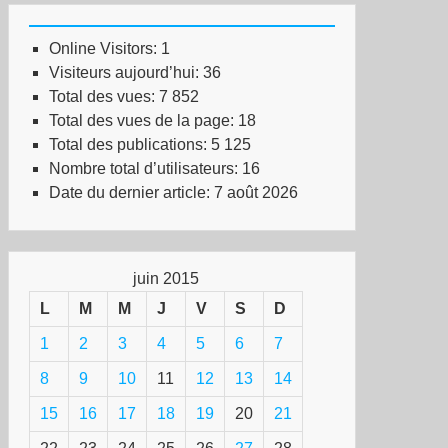
Online Visitors:
1
Visiteurs aujourd’hui:
36
Total des vues:
7 852
Total des vues de la page:
18
Total des publications:
5 125
Nombre total d’utilisateurs:
16
Date du dernier article:
7 août 2026
juin 2015
L
M
M
J
V
S
D
1
2
3
4
5
6
7
8
9
10
11
12
13
14
15
16
17
18
19
20
21