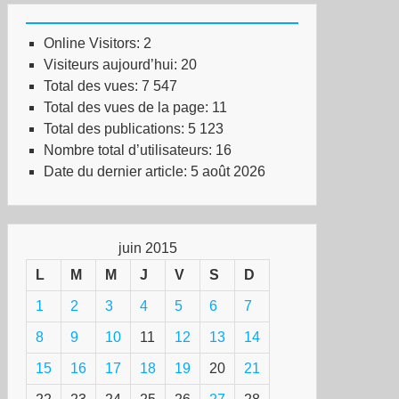
Online Visitors:
2
Visiteurs aujourd’hui:
20
Total des vues:
7 547
Total des vues de la page:
11
Total des publications:
5 123
Nombre total d’utilisateurs:
16
Date du dernier article:
5 août 2026
juin 2015
L
M
M
J
V
S
D
1
2
3
4
5
6
7
8
9
10
11
12
13
14
15
16
17
18
19
20
21