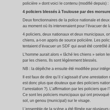
policière » dont voici le contenu (modifié depuis) :
4 policiers blessés à Toulouse par des morsur
Deux fonctionnaires de la police nationale et deu
au moment où ils intervenaient pour l’évacuer de 
4 policiers, deux nationaux et deux municipaux, o
chiens, a-t-on appris de source policière. Les poli
tentaient d’évacuer un SDF qui avait été contrôlé
L’homme aurait alors « lâché les chiens » selon les
par les chiens. Ils sont légèrement blessés.
NB : la dépêche a ensuite été modifiée pour intégr
Il est faux de dire qu’il s’agissait d’une arrestati
est donc plus que douteux que des policiers natio
l’arrestation ?). L’affirmation par les policiers q
Ce sont les policiers municipaux qui ont provoqué 
sol, un genou (municipal) sur le visage.
L’ensemble de la scène a été filmée par plusieurs