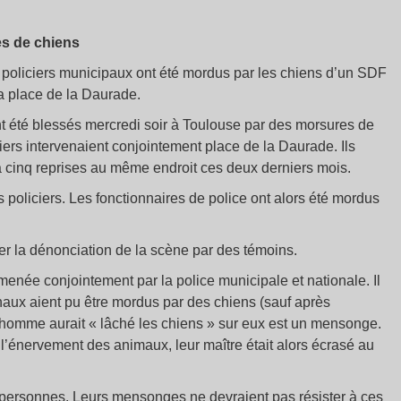
es de chiens
x policiers municipaux ont été mordus par les chiens d’un SDF
la place de la Daurade.
nt été blessés mercredi soir à Toulouse par des morsures de
ciers intervenaient conjointement place de la Daurade. Ils
 à cinq reprises au même endroit ces deux derniers mois.
 policiers. Les fonctionnaires de police ont alors été mordus
er la dénonciation de la scène par des témoins.
on menée conjointement par la police municipale et nationale. Il
naux aient pu être mordus par des chiens (sauf après
ue l’homme aurait « lâché les chiens » sur eux est un mensonge.
l’énervement des animaux, leur maître était alors écrasé au
 personnes. Leurs mensonges ne devraient pas résister à ces