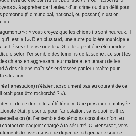
toyens », à appréhender l’auteur d’un crime ou d’un délit pour
ais personne (flic muncipal, national, ou passant) n’est en
ation.
rguments » : « vous croyez que les chiens ils sont heureux, il
qu’il est là ! ». Bien plus tard, une autre policière municipale
 lâché ses chiens sur elle ». Si elle a peut-être été mordue
t ridicule selon l’ensemble des témoins de la scène : ce sont les
des chiens en aggressant leur maître et en tentant de les
nd à des chiens maîtrisés et dressés par leur maître pour
a situation.
rès l’arrestation) n’étaient absolument pas au courant de ce
il était peut-être recherché ? »).
protester de ce dont elle a été témoin. Une personne employée
ationale était présente pour l’arrestation, sans quoi les flics
nterpellation (et l’ensemble des témoins consultés n’ont vu
cabinet de l’adjoint chargé à la sécurité, Olivier Arsac, vers
les éléments trouvés dans une dépêche rédigée « de source