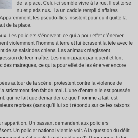
de la place. Celui-ci semble vivre à la rue. Il est torse
nu et pieds nus. Il a un caddie rempli d’affaires
pparemment, les pseudo-flics insistent pour qu’il quitte la
aut de la place.
ux. Les policiers s’énervent, ce qui a pour effet d’énerver
nt violemment l’homme à terre et lui écrasent la tête avec le
ent de se saisir des chiens. Les animaux réagissent
ession de leur maître. Les municipaux paniquent et font
c des matraques, ce qui a pour effet de les énerver encore
ées autour de la scène, protestent contre la violence de
 n’a strictement rien fait de mal. L’une d’entre elle est poussée
nt, qui ne fait que demander ce que l’homme a fait, est
eurs reprises (sans qu’il lui soit répondu sur ce les raisons
eur apparition. Un passant demandent aux policiers
sent. Un policier national vient le voir. A la question du délit
guement qu’elle salit la voit publique (!). Pour rappel la loi