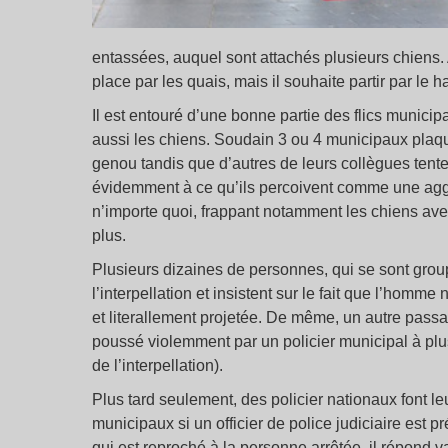
entassées, auquel sont attachés plusieurs chiens. A
place par les quais, mais il souhaite partir par le h
Il est entouré d’une bonne partie des flics municipa
aussi les chiens. Soudain 3 ou 4 municipaux plaque
genou tandis que d’autres de leurs collègues tent
évidemment à ce qu’ils percoivent comme une aggr
n’importe quoi, frappant notamment les chiens ave
plus.
Plusieurs dizaines de personnes, qui se sont group
l’interpellation et insistent sur le fait que l’homme
et literallement projetée. De même, un autre passa
poussé violemment par un policier municipal à plusi
de l’interpellation).
Plus tard seulement, des policier nationaux font l
municipaux si un officier de police judiciaire est pré
qui est reproché à la personne arrêtée, il répond va