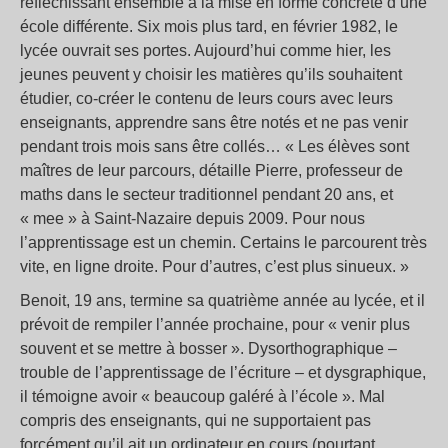
réfléchissant ensemble à la mise en forme concrète d’une
école différente. Six mois plus tard, en février 1982, le
lycée ouvrait ses portes. Aujourd’hui comme hier, les
jeunes peuvent y choisir les matières qu’ils souhaitent
étudier, co-créer le contenu de leurs cours avec leurs
enseignants, apprendre sans être notés et ne pas venir
pendant trois mois sans être collés… « Les élèves sont
maîtres de leur parcours, détaille Pierre, professeur de
maths dans le secteur traditionnel pendant 20 ans, et
« mee » à Saint-Nazaire depuis 2009. Pour nous
l’apprentissage est un chemin. Certains le parcourent très
vite, en ligne droite. Pour d’autres, c’est plus sinueux. »
Benoit, 19 ans, termine sa quatrième année au lycée, et il
prévoit de rempiler l’année prochaine, pour « venir plus
souvent et se mettre à bosser ». Dysorthographique –
trouble de l’apprentissage de l’écriture – et dysgraphique,
il témoigne avoir « beaucoup galéré à l’école ». Mal
compris des enseignants, qui ne supportaient pas
forcément qu’il ait un ordinateur en cours (pourtant