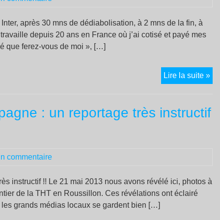
an
de
Inter, après 30 mns de dédiabolisation, à 2 mns de la fin, à
si
e travaille depuis 20 ans en France où j’ai cotisé et payé mes
ié que ferez-vous de moi », […]
Ma
Lire la suite »
Le
Pe
agne : un reportage très instructif
to
le
ma
su
n commentaire
la
so
qu’
s instructif !! Le 21 mai 2013 nous avons révélé ici, photos à
im
ntier de la THT en Roussillon. Ces révélations ont éclairé
si
 les grands médias locaux se gardent bien […]
ell