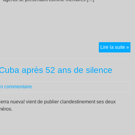
A
Lire la suite »
Po
Al
à Cuba après 52 ans de silence
la
po
bâ
n commentaire
no
ca
Tierra nueva! vient de publier clandestinement ses deux
Sol
méros.
av
la
Fe
an