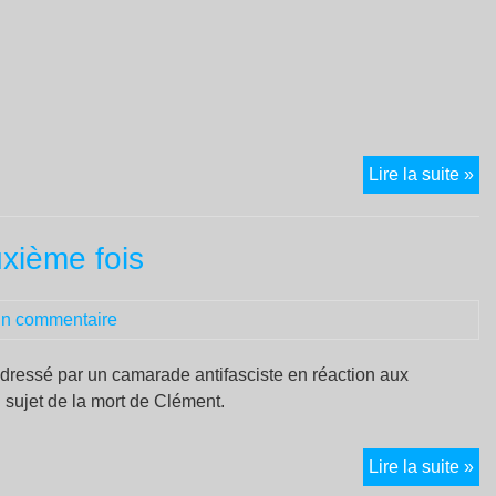
P
Lire la suite »
IN
xième fois
n commentaire
adressé par un camarade antifasciste en réaction aux
 sujet de la mort de Clément.
Cl
Lire la suite »
as