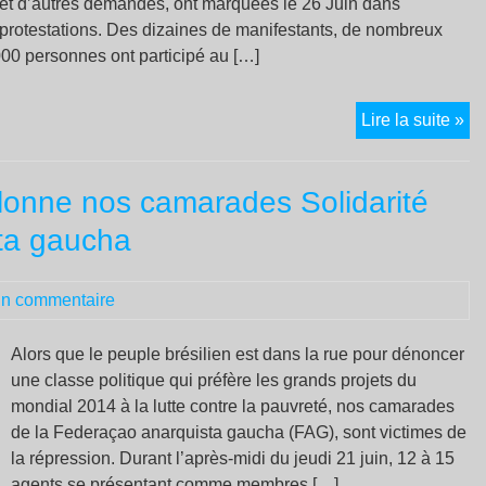
s et d’autres demandes, ont marquées le 26 Juin dans
e protestations. Des dizaines de manifestants, de nombreux
000 personnes ont participé au […]
Mu
Lire la suite »
ma
d’
illonne nos camarades Solidarité
et
de
ta gaucha
tra
re
n commentaire
les
pr
vil
Alors que le peuple brésilien est dans la rue pour dénoncer
du
une classe politique qui préfère les grands projets du
Chi
mondial 2014 à la lutte contre la pauvreté, nos camarades
de la Federaçao anarquista gaucha (FAG), sont victimes de
la répression. Durant l’après-midi du jeudi 21 juin, 12 à 15
agents se présentant comme membres […]