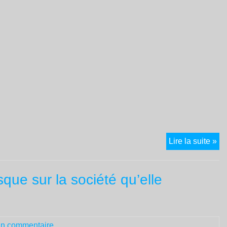
ga
La
Lire la suite »
pr
lib
ue sur la société qu’elle
ren
à
Cu
ap
n commentaire
52