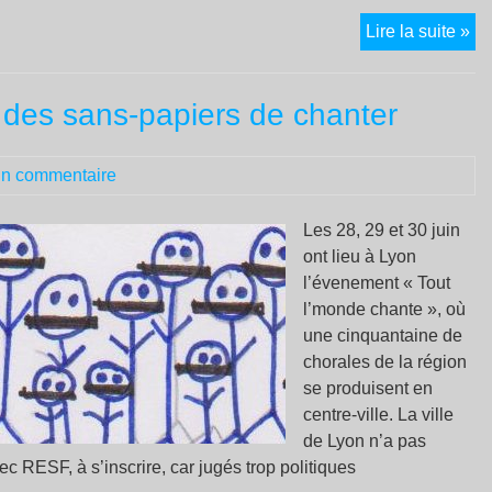
est
Le
Lire la suite »
él
ch
de
e des sans-papiers de chanter
la
T
en
n commentaire
Es
:
Les 28, 29 et 30 juin
un
ont lieu à Lyon
re
l’évenement « Tout
trè
l’monde chante », où
ins
une cinquantaine de
!!
chorales de la région
se produisent en
centre-ville. La ville
de Lyon n’a pas
c RESF, à s’inscrire, car jugés trop politiques