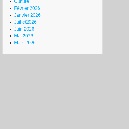
Culture
Février 2026
ue
antier
Janvier 2026
Juillet2026
Juin 2026
HT
Mai 2026
Mars 2026
pagne
portage
s
tructif