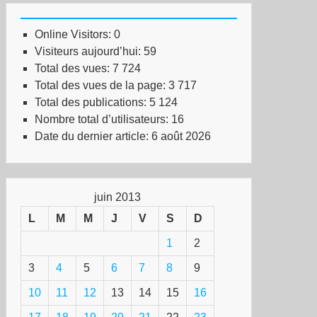
ucha
Online Visitors:
0
Visiteurs aujourd’hui:
59
Total des vues:
7 724
Total des vues de la page:
3 717
Total des publications:
5 124
Nombre total d’utilisateurs:
16
Date du dernier article:
6 août 2026
juin 2013
esse
L
M
M
J
V
S
D
ertaire
1
2
ait
3
4
5
6
7
8
9
ba
10
11
12
13
14
15
16
rès