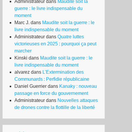
Administrateur
dans
Maudite soit la
guerre : le livre indispensable du
moment
Marc J.
dans
Maudite soit la guerre : le
livre indispensable du moment
ltiples
Administrateur
dans
Quatre luttes
nifestations
victorieuses en 2025 : pourquoi ça peut
étudiants
marcher
Kinski
dans
Maudite soit la guerre : le
livre indispensable du moment
vailleurs
alvarez
dans
L’Extermination des
mplissent
Communards : Perfidie républicaine
Daniel Guerrier
dans
Kanaky : nouveau
incipales
passage en force du gouvernement
les
Administrateur
dans
Nouvelles attaques
de drones contre la flottille de la liberté
li