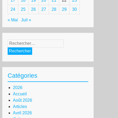
17
18
19
20
21
22
23
s
24
25
26
27
28
29
30
lence
« Mai
Juil »
rine
Rechercher :
n
mbe
sque
Catégories
r
2026
ciété
Accueil
elle
Août 2026
posera
Articles
Avril 2026
e