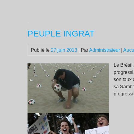
PEUPLE INGRAT
Publié le
27 juin 2013
| Par
Administrateur
|
Aucu
Le Brésil
progressis
son taux 
sa Samba,
progressis