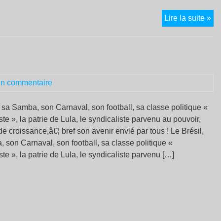
Co
Lire la suite »
int
à
la
ch
de
n commentaire
sa
pa
, sa Samba, son Carnaval, son football, sa classe politique «
de
te », la patrie de Lula, le syndicaliste parvenu au pouvoir,
ch
de croissance,â€¦ bref son avenir envié par tous ! Le Brésil,
 son Carnaval, son football, sa classe politique «
te », la patrie de Lula, le syndicaliste parvenu […]