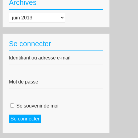
Archives
Archives
Se connecter
rto
Identifiant ou adresse e-mail
egre,
lice
Mot de passe
illonne
s
marades
Se souvenir de moi
idarité
ec
Se connecter
deraçao
arquista