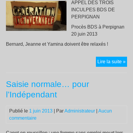
APPEL DES TROIS
INCULPES BDS DE
PERPIGNAN
Procès BDS à Perpignan
20 juin 2013
Bernard, Jeanne et Yamina doivent être relaxés !
AP
Lire la suite »
DE
TR
Saisie normale… pour
IN
BD
l’Indépendant
DE
PE
Publié le
1 juin 2013
| Par
Administrateur
|
Aucun
commentaire
Canet-en-roussillon : une femme sans emploi meurt lors