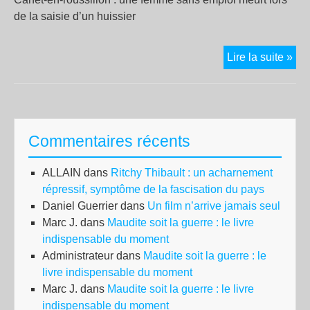
de la saisie d’un huissier
Sai
Lire la suite »
no
pou
l’I
Commentaires récents
ALLAIN
dans
Ritchy Thibault : un acharnement
répressif, symptôme de la fascisation du pays
Daniel Guerrier
dans
Un film n’arrive jamais seul
Marc J.
dans
Maudite soit la guerre : le livre
indispensable du moment
Administrateur
dans
Maudite soit la guerre : le
livre indispensable du moment
Marc J.
dans
Maudite soit la guerre : le livre
indispensable du moment