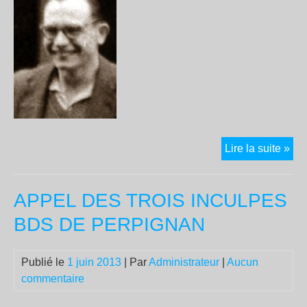
Pie
Lire la suite »
Mor
est
APPEL DES TROIS INCULPES
dé
BDS DE PERPIGNAN
Publié le
1 juin 2013
| Par
Administrateur
|
Aucun
commentaire