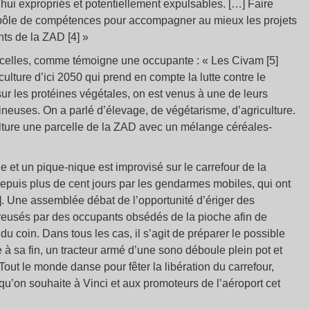
hui expropriés et potentiellement expulsables. […] Faire
un pôle de compétences pour accompagner au mieux les projets
ants de la ZAD [4] »
arcelles, comme témoigne une occupante : « Les Civam [5]
culture d’ici 2050 qui prend en compte la lutte contre le
sur les protéines végétales, on est venus à une de leurs
neuses. On a parlé d’élevage, de végétarisme, d’agriculture.
ture une parcelle de la ZAD avec un mélange céréales-
e et un pique-nique est improvisé sur le carrefour de la
depuis plus de cent jours par les gendarmes mobiles, qui ont
6]. Une assemblée débat de l’opportunité d’ériger des
creusés par des occupants obsédés de la pioche afin de
 du coin. Dans tous les cas, il s’agit de préparer le possible
à sa fin, un tracteur armé d’une sono déboule plein pot et
out le monde danse pour fêter la libération du carrefour,
e qu’on souhaite à Vinci et aux promoteurs de l’aéroport cet