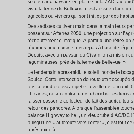
soutien aux paysans en place sur la ZAD, aujourd’
vivre la ferme de Bellevue, c’est aussi en faire 
agricoles ou vivriers qui sont initiés par des habit
Des zadistes cultivent main dans la main leurs p
bossent sur Afterres 2050, une projection sur l’agri
réchauffement climatique. À partir d’une réflexion 
réunions pour cuisiner des repas à base de légumi
Depuis, avec un paysan du Civam, on a mis en cul
légumineuses, près de la ferme de Bellevue. »
Le lendemain après-midi, le soleil inonde le bocag
Saulce. Cette intersection de route était occupée 
pris la poudre d’escampette la veille de la manif [
chicanes, ou au contraire de reboucher les trous 
laisser passer le collecteur de lait des agriculteurs
retour des pandores. Alors que l’assemblée touche 
balance Highway to hell, un vieux tube d’AC/DC ! T
puisqu’une « autoroute vers l’enfer », c’est tout c
après-midi-là.