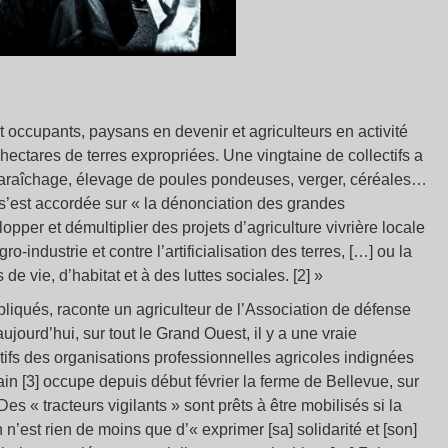
occupants, paysans en devenir et agriculteurs en activité
hectares de terres expropriées. Une vingtaine de collectifs a
 maraîchage, élevage de poules pondeuses, verger, céréales…
’est accordée sur « la dénonciation des grandes
opper et démultiplier des projets d’agriculture vivrière locale
-industrie et contre l’artificialisation des terres, […] ou la
de vie, d’habitat et à des luttes sociales. [2] »
liqués, raconte un agriculteur de l’Association de défense
ujourd’hui, sur tout le Grand Ouest, il y a une vraie
ifs des organisations professionnelles agricoles indignées
ain [3] occupe depuis début février la ferme de Bellevue, sur
 « tracteurs vigilants » sont prêts à être mobilisés si la
n n’est rien de moins que d’« exprimer [sa] solidarité et [son]