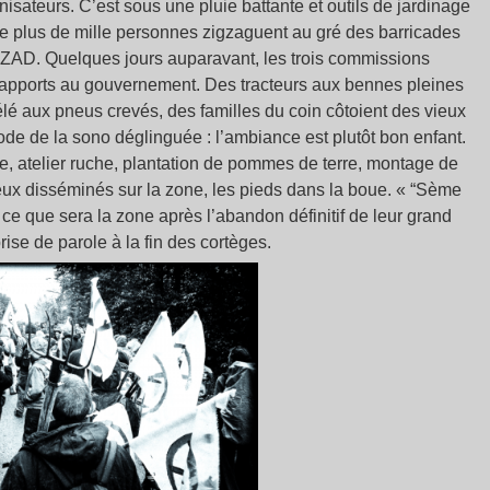
nisateurs. C’est sous une pluie battante et outils de jardinage
de plus de mille personnes zigzaguent au gré des barricades
la ZAD. Quelques jours auparavant, les trois commissions
 rapports au gouvernement. Des tracteurs aux bennes pleines
élé aux pneus crevés, des familles du coin côtoient des vieux
e de la sono déglinguée : l’ambiance est plutôt bon enfant.
, atelier ruche, plantation de pommes de terre, montage de
ieux disséminés sur la zone, les pieds dans la boue. « “Sème
 ce que sera la zone après l’abandon définitif de leur grand
prise de parole à la fin des cortèges.