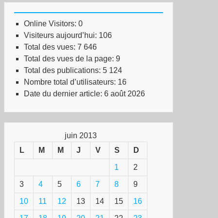
Online Visitors:
0
Visiteurs aujourd’hui:
106
Total des vues:
7 646
Total des vues de la page:
9
Total des publications:
5 124
Nombre total d’utilisateurs:
16
Date du dernier article:
6 août 2026
juin 2013
L
M
M
J
V
S
D
1
2
3
4
5
6
7
8
9
10
11
12
13
14
15
16