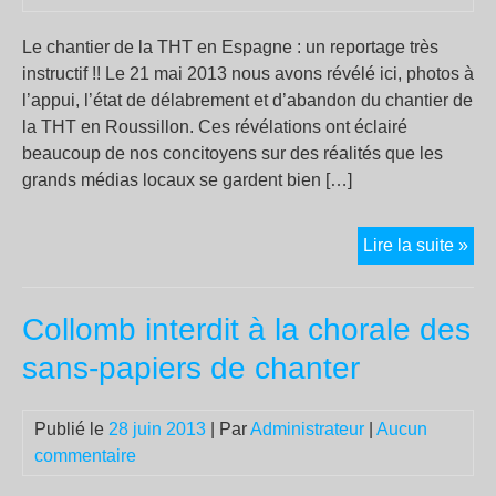
Le chantier de la THT en Espagne : un reportage très
instructif !! Le 21 mai 2013 nous avons révélé ici, photos à
l’appui, l’état de délabrement et d’abandon du chantier de
la THT en Roussillon. Ces révélations ont éclairé
beaucoup de nos concitoyens sur des réalités que les
grands médias locaux se gardent bien […]
Le
Lire la suite »
cha
de
Collomb interdit à la chorale des
la
TH
sans-papiers de chanter
en
Es
Publié le
28 juin 2013
| Par
Administrateur
|
Aucun
:
commentaire
un
rep