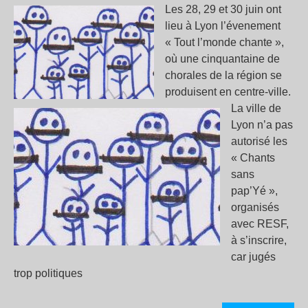
très
Les 28, 29 et 30 juin ont
inst
lieu à Lyon l’évenement
!!
« Tout l’monde chante »,
où une cinquantaine de
chorales de la région se
produisent en centre-ville.
La ville de
Lyon n’a pas
autorisé les
« Chants
sans
pap’Yé »,
organisés
avec RESF,
à s’inscrire,
car jugés
trop politiques