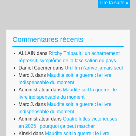
Col
Lire la suite »
inte
à
la
cho
Commentaires récents
des
san
ALLAIN
dans
Ritchy Thibault : un acharnement
pap
répressif, symptôme de la fascisation du pays
de
Daniel Guerrier
dans
Un film n’arrive jamais seul
cha
Marc J.
dans
Maudite soit la guerre : le livre
indispensable du moment
Administrateur
dans
Maudite soit la guerre : le
livre indispensable du moment
Marc J.
dans
Maudite soit la guerre : le livre
indispensable du moment
Administrateur
dans
Quatre luttes victorieuses
en 2025 : pourquoi ça peut marcher
Kinski
dans
Maudite soit la guerre : le livre