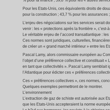
% pour la finance ; 39,8 % pour les « autres servic
Pour les Etats-Unis, ces équivalents droits de do
pour la construction ; 43,7 % pour les assurances ;
L’enjeu des négociations sur les services serait do
venir : les « protections après la frontière », c’est-
Le véritable enjeu de l’accord transatlantique : le
Ces normes sont juridiques, culturelles, financièr
de créer un « grand marché intérieur » entre les E
Pascal Lamy, alors commissaire européen au Comme
l’objet d’une préférence collective et constituait 
en tant que collectivités ». Pascal Lamy semblait ig
l’Atlantique pour édicter ces « préférences collecti
Ces « préférences collectives », ces normes, co
Quelques exemples permettront de le montrer.
L’environnement
L’extraction de gaz de schiste est autorisée aux Eta
que les Etats-Unis accepteraient la norme européen