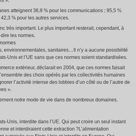
es ».
uanes atteignent 36,9 % pour les communications ; 95,5 %
 42,3 % pour les autres services.
nc très important. Le plus important resterait, cependant, à
à-dire les normes.
s normes
es, environnementales, sanitaires…Il n’y a aucune possibilité
tats-Unis et l’UE sans que ces normes soient standardisées.
rce extérieur, déclarait en 2004, que ces normes faisait
« L’ensemble des choix opérés par les collectivités humaines
norer l’activité intense des lobbies d’un côté ou de l’autre de
ves ».
ncernent notre mode de vie dans de nombreux domaines.
ts-Unis, interdite dans l’UE. Qui peut croire un seul instant
ne et interdiraient cette extraction ?L’alimentation