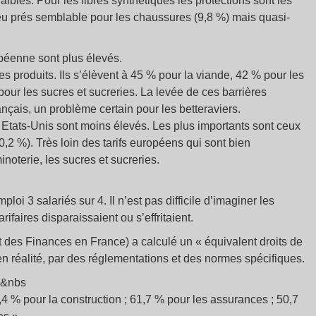
faibles. Pour les fibres synthétiques les protections sont les
u prés semblable pour les chaussures (9,8 %) mais quasi-
opéenne sont plus élevés.
s produits. Ils s’élèvent à 45 % pour la viande, 42 % pour les
 pour les sucres et sucreries. La levée de ces barrières
nçais, un problème certain pour les betteraviers.
 Etats-Unis sont moins élevés. Les plus importants sont ceux
20,2 %). Très loin des tarifs européens qui sont bien
minoterie, les sucres et sucreries.
oi 3 salariés sur 4. Il n’est pas difficile d’imaginer les
ifaires disparaissaient ou s’effritaient.
t des Finances en France) a calculé un « équivalent droits de
en réalité, par des réglementations et des normes spécifiques.
es&nbs
4 % pour la construction ; 61,7 % pour les assurances ; 50,7