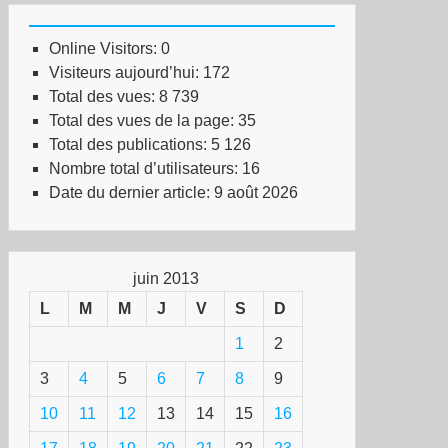
Online Visitors:
0
Visiteurs aujourd’hui:
172
Total des vues:
8 739
Total des vues de la page:
35
Total des publications:
5 126
Nombre total d’utilisateurs:
16
Date du dernier article:
9 août 2026
juin 2013
L
M
M
J
V
S
D
1
2
3
4
5
6
7
8
9
10
11
12
13
14
15
16