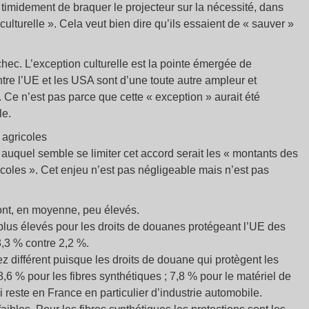
timidement de braquer le projecteur sur la nécessité, dans
culturelle ». Cela veut bien dire qu’ils essaient de « sauver »
’échec. L’exception culturelle est la pointe émergée de
ntre l’UE et les USA sont d’une toute autre ampleur et
e. Ce n’est pas parce que cette « exception » aurait été
le.
 agricoles
 auquel semble se limiter cet accord serait les « montants des
ricoles ». Cet enjeu n’est pas négligeable mais n’est pas
sont, en moyenne, peu élevés.
é plus élevés pour les droits de douanes protégeant l’UE des
3,3 % contre 2,2 %.
sez différent puisque les droits de douane qui protègent les
,6 % pour les fibres synthétiques ; 7,8 % pour le matériel de
i reste en France en particulier d’industrie automobile.