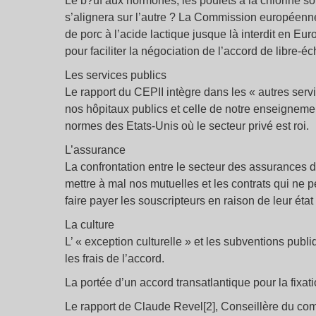
Le b?uf aux hormones, les poulets à la chlorine so
s’alignera sur l’autre ? La Commission européenne
de porc à l’acide lactique jusque là interdit en Eur
pour faciliter la négociation de l’accord de libre-é
Les services publics
Le rapport du CEPII intègre dans les « autres serv
nos hôpitaux publics et celle de notre enseigneme
normes des Etats-Unis où le secteur privé est roi.
L’assurance
La confrontation entre le secteur des assurances d
mettre à mal nos mutuelles et les contrats qui ne 
faire payer les souscripteurs en raison de leur état
La culture
L’ « exception culturelle » et les subventions publi
les frais de l’accord.
La portée d’un accord transatlantique pour la fixa
Le rapport de Claude Revel[2], Conseillère du co