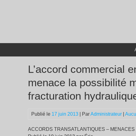
Passer
au
contenu
L’accord commercial en
menace la possibilité m
fracturation hydrauliqu
Publié le
17 juin 2013
| Par
Administrateur
|
Aucu
ACCORDS TRANSATLANTIQUES – MENACES 