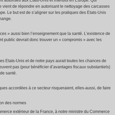
nt autorisés aux Etats-Unis et interdits en Europe. Qui
 vient de répondre en autorisant le nettoyage des carcasses
ope. Le but est de s’aligner sur les pratiques des Etats-Unis
change.
ices » aussi bien l’enseignement que la santé. L’existence de
nt public devrait donc trouver un « compromis » avec les
es Etats-Unis et de notre pays aurait toutes les chances de
peuvent pas (pour bénéficier d’avantages fiscaux substantiels)
 de santé.
ques accordées à ce secteur risqueraient, elles-aussi, de faire
tion des normes
mmerce extérieur de la France, à notre ministre du Commerce