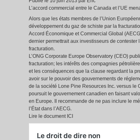
Publié le 10 juin 2013 par Éric
L’accord commercial entre le Canada et l’UE menace
Alors que les états membres de l’Union Europée
développement du gaz de schiste par la fracturati
Accord Économique et Commercial Global (AECG) 
dernier permettrait aux investisseurs de contester
fracturation.
L’ONG Corporate Europe Observatory (CEO) publie 
fracturation; les intérêts des compagnies pétroliè
et les conséquences que la clause regardant la pr
avoir sur le pouvoir des gouvernements de réglement
de la société Lone Pine Resources Inc. versus le Ca
poursuit le gouvernement canadien en faisant valoi
en Europe. Il recommande de ne pas inclure le méc
l’État dans l’AECG.
Lire le document ICI