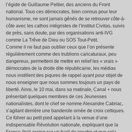
l’égide de Guillaume Peltier, des anciens du Front
national. Tous ces démocrates, bien connus pour leur
humanisme, ne sont jamais gênés de se retrouver côte-à-
côte avec les cathos intégristes de l’Institut Civitas, suivis
de près, sans doute, par des organisations anti-IVG
comme La Trêve de Dieu ou SOS Tout-Petit.
Comme il ne faut pas oublier ceux que l’on présente
régulièrement comme des trublions caricaturaux, peu
dangereux, permettent de mettre en relief les « vrais »
démocrates de la droite dite républicaine, les médias
nous instillent des piqures de rappel ayant pour objet de
nous enseigner que nous sommes toujours un pays de
liberté. Ainsi, le 10 mai, dans sa matinale, Canal + nous
présentait quelques membres de ces Jeunesses
nationalistes, dont le chef se nomme Alexandre Cabriac,
s’agitant derrière une banderole ornée de croix celtiques.
Ce führer au petit pied appelant à la venue d’une
indispensable Révolution nationale, expliquant que la
France était assise sur un baril de poudre et que cela