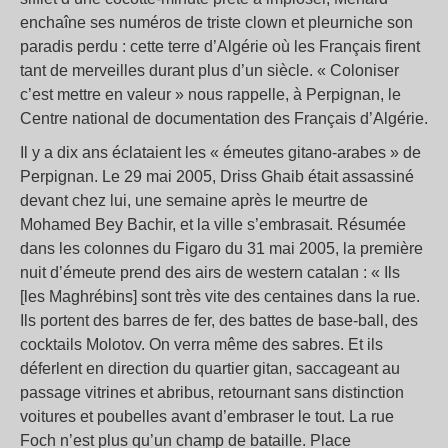
enchaîne ses numéros de triste clown et pleurniche son
paradis perdu : cette terre d’Algérie où les Français firent
tant de merveilles durant plus d’un siècle. « Coloniser
c’est mettre en valeur » nous rappelle, à Perpignan, le
Centre national de documentation des Français d’Algérie.
Il y a dix ans éclataient les « émeutes gitano-arabes » de
Perpignan. Le 29 mai 2005, Driss Ghaib était assassiné
devant chez lui, une semaine après le meurtre de
Mohamed Bey Bachir, et la ville s’embrasait. Résumée
dans les colonnes du Figaro du 31 mai 2005, la première
nuit d’émeute prend des airs de western catalan : « Ils
[les Maghrébins] sont très vite des centaines dans la rue.
Ils portent des barres de fer, des battes de base-ball, des
cocktails Molotov. On verra même des sabres. Et ils
déferlent en direction du quartier gitan, saccageant au
passage vitrines et abribus, retournant sans distinction
voitures et poubelles avant d’embraser le tout. La rue
Foch n’est plus qu’un champ de bataille. Place